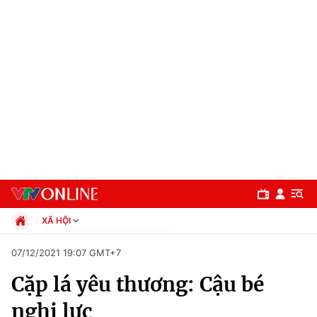
XÃ HỘI
Chính trị
07/12/2021 19:07 GMT+7
Xã hội
Cặp lá yêu thương: Cậu bé
Pháp luật
Chuyên mục
Kinh tế
nghị lực
Thể thao