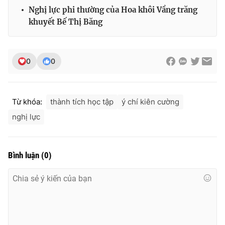
Ðiện thoại Thời báo VTV:
024.66 897 897
Nghị lực phi thường của Hoa khôi Vầng trăng
Email:
toasoan@vtv.vn
khuyết Bế Thị Băng
Liên hệ quảng cáo:
024-7300.7108
0
0
Từ khóa:
thành tích học tập
ý chí kiên cường
nghị lực
Bình luận
(
0
)
® Cấm sao chép dưới mọi hình thức nếu không có sự chấp
thuận bằng văn bản. Ghi rõ nguồn VTV.vn khi phát hành lại
thông tin từ website này.