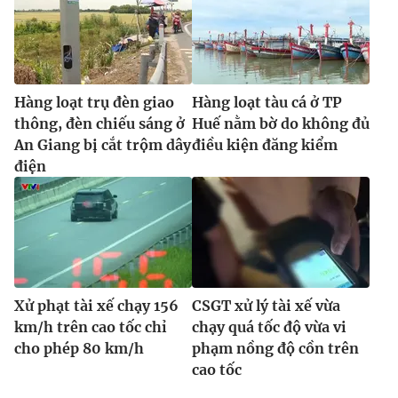
Hàng loạt trụ đèn giao
Hàng loạt tàu cá ở TP
thông, đèn chiếu sáng ở
Huế nằm bờ do không đủ
An Giang bị cắt trộm dây
điều kiện đăng kiểm
điện
Xử phạt tài xế chạy 156
CSGT xử lý tài xế vừa
km/h trên cao tốc chỉ
chạy quá tốc độ vừa vi
cho phép 80 km/h
phạm nồng độ cồn trên
cao tốc