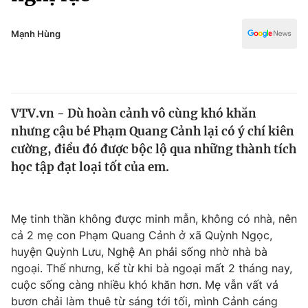
Chính trị
Truyền hình
Văn hóa - Giải trí
Mạnh Hùng
Xã hội
Y tế
Đời sống
Pháp luật
Công nghệ
Giáo dục
VTV.vn - Dù hoàn cảnh vô cùng khó khăn
Y tế
nhưng cậu bé Phạm Quang Cảnh lại có ý chí kiên
cường, điều đó được bộc lộ qua những thành tích
Thế giới
học tập đạt loại tốt của em.
Tin tức
Kinh tế
Mẹ tinh thần không được minh mẫn, không có nhà, nên
Thế giới đó đây
Tài chính
cả 2 mẹ con Phạm Quang Cảnh ở xã Quỳnh Ngọc,
Dữ liệu và đời sống
Câu chuyện quốc tế
huyện Quỳnh Lưu, Nghệ An phải sống nhờ nhà bà
Thị trường
ngoại. Thế nhưng, kể từ khi bà ngoại mất 2 tháng nay,
Truyền hình
cuộc sống càng nhiều khó khăn hơn. Mẹ vẫn vất vả
Góc doanh nghiệp
bươn chải làm thuê từ sáng tới tối, mình Cảnh cáng