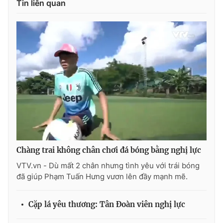
Tin liên quan
THỜI BÁO VTV
Theo dõi báo trên
Cơ quan chủ quản:
Đài Truyền hình Việt Nam
Cơ quan báo chí:
Thời báo VTV
Chàng trai không chân chơi đá bóng bằng nghị lực
Giấy phép hoạt động báo in và báo điện tử số 483/GP-BTTTT
cấp ngày 29/12/2023
VTV.vn - Dù mất 2 chân nhưng tình yêu với trái bóng
đã giúp Phạm Tuấn Hưng vươn lên đầy mạnh mẽ.
Tổng Biên tập:
Vũ Thanh Thủy
Phó Tổng Biên tập:
Nguyễn Thị Mỹ Hạnh, Phạm Quốc Thắng,
Nguyễn Trọng Ninh
Cặp lá yêu thương: Tân Đoàn viên nghị lực
Tổng đài VTV:
024.38 355 931 - 024.38 355 932