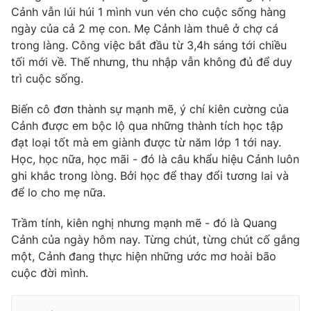
Cảnh vẫn lúi húi 1 mình vun vén cho cuộc sống hàng
Photo
Infographic
ngày của cả 2 mẹ con. Mẹ Cảnh làm thuê ở chợ cá
trong làng. Công việc bắt đầu từ 3,4h sáng tới chiều
tối mới về. Thế nhưng, thu nhập vẫn không đủ để duy
Video
Shorts video
trì cuộc sống.
VTV Money
VTV Thể thao
Biến cô đơn thành sự mạnh mẽ, ý chí kiên cường của
Cảnh được em bộc lộ qua những thành tích học tập
đạt loại tốt mà em giành được từ năm lớp 1 tới nay.
VTV Sức khoẻ
Bất động sản
Học, học nữa, học mãi - đó là câu khẩu hiệu Cảnh luôn
ghi khắc trong lòng. Bởi học để thay đổi tương lai và
Thị trường 24h
Tấm lòng Việt
để lo cho mẹ nữa.
Trầm tính, kiên nghị nhưng mạnh mẽ - đó là Quang
VTV4
Vươn mình bằng AI
Cảnh của ngày hôm nay. Từng chút, từng chút cố gắng
một, Cảnh đang thực hiện những ước mơ hoài bão
VTV9
VTV8
cuộc đời mình.
Liên hệ tòa soạn
English