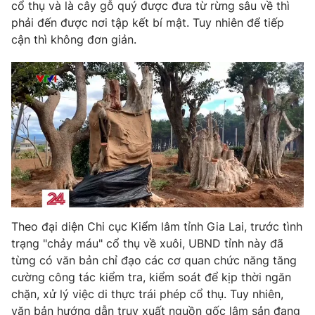
Phim VTV
cổ thụ và là cây gỗ quý được đưa từ rừng sâu về thì
Giải trí
phải đến được nơi tập kết bí mật. Tuy nhiên để tiếp
Hậu trường
cận thì không đơn giản.
Điện ảnh
Đời sống
Nhân vật
Âm nhạc
Du lịch
Khán giả
Giáo dục
Sao
Làm đẹp
Giải sao mai
Tuyển sinh
Công nghệ
Chất lượng cuộc sống
Học trực tuyến
Hitech Công nghệ tương lai
Giao lưu trực tuyến
Sản phẩm
Lịch phát sóng
Thị trường
Theo đại diện Chi cục Kiểm lâm tỉnh Gia Lai, trước tình
trạng "chảy máu" cổ thụ về xuôi, UBND tỉnh này đã
Tư vấn
từng có văn bản chỉ đạo các cơ quan chức năng tăng
Chuyên mục khác
cường công tác kiểm tra, kiểm soát để kịp thời ngăn
chặn, xử lý việc di thực trái phép cổ thụ. Tuy nhiên,
Emagazine
Podcast
văn bản hướng dẫn truy xuất nguồn gốc lâm sản đang