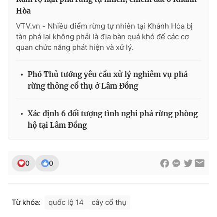
Ðiện thoại Thời báo VTV:
024.66 897 897
Hòa
Email:
toasoan@vtv.vn
VTV.vn - Nhiều điểm rừng tự nhiên tại Khánh Hòa bị
Liên hệ quảng cáo:
024-7300.7108
tàn phá lại không phải là địa bàn quá khó để các cơ
quan chức năng phát hiện và xử lý.
Phó Thủ tướng yêu cầu xử lý nghiêm vụ phá
rừng thông cổ thụ ở Lâm Đồng
Xác định 6 đối tượng tình nghi phá rừng phòng
hộ tại Lâm Đồng
0
0
® Cấm sao chép dưới mọi hình thức nếu không có sự chấp
thuận bằng văn bản. Ghi rõ nguồn VTV.vn khi phát hành lại
thông tin từ website này.
Từ khóa:
quốc lộ 14
cây cổ thụ