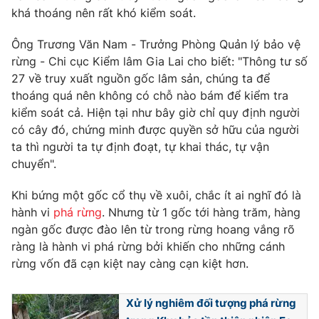
khá thoáng nên rất khó kiểm soát.
Photo
Infographic
Ông Trương Văn Nam - Trưởng Phòng Quản lý bảo vệ
rừng - Chi cục Kiểm lâm Gia Lai cho biết: "Thông tư số
Video
Shorts video
27 về truy xuất nguồn gốc lâm sản, chúng ta để
thoáng quá nên không có chỗ nào bám để kiểm tra
VTV Money
VTV Thể thao
kiểm soát cả. Hiện tại như bây giờ chỉ quy định người
có cây đó, chứng minh được quyền sở hữu của người
ta thì người ta tự định đoạt, tự khai thác, tự vận
VTV Sức khoẻ
Bất động sản
chuyển".
Thị trường 24h
Tấm lòng Việt
Khi bứng một gốc cổ thụ về xuôi, chắc ít ai nghĩ đó là
hành vi
phá rừng
. Nhưng từ 1 gốc tới hàng trăm, hàng
ngàn gốc được đào lên từ trong rừng hoang vắng rõ
VTV4
Vươn mình bằng AI
ràng là hành vi phá rừng bởi khiến cho những cánh
rừng vốn đã cạn kiệt nay càng cạn kiệt hơn.
VTV9
VTV8
Xử lý nghiêm đối tượng phá rừng
Liên hệ tòa soạn
English