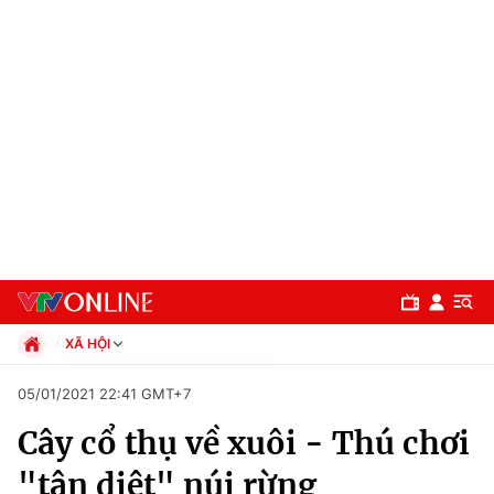
XÃ HỘI
Chính trị
05/01/2021 22:41 GMT+7
Xã hội
Cây cổ thụ về xuôi - Thú chơi
Pháp luật
Chuyên mục
Kinh tế
"tận diệt" núi rừng
Thể thao