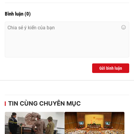
Bình luận
(
0
)
Gửi bình luận
TIN CÙNG CHUYÊN MỤC