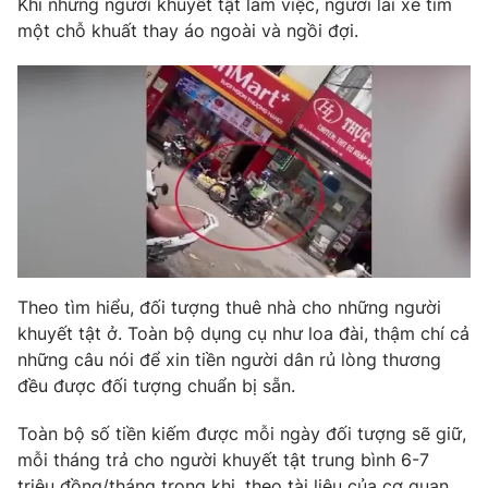
Khi những người khuyết tật làm việc, người lái xe tìm
Phim VTV
Giải trí
một chỗ khuất thay áo ngoài và ngồi đợi.
Hậu trường
Điện ảnh
Đời sống
Nhân vật
Âm nhạc
Du lịch
Khán giả
Giáo dục
Sao
Làm đẹp
Giải sao mai
Tuyển sinh
Công nghệ
Chất lượng cuộc sống
Học trực tuyến
Hitech Công nghệ tương lai
Giao lưu trực tuyến
Sản phẩm
Theo tìm hiểu, đối tượng thuê nhà cho những người
khuyết tật ở. Toàn bộ dụng cụ như loa đài, thậm chí cả
Lịch phát sóng
Thị trường
những câu nói để xin tiền người dân rủ lòng thương
đều được đối tượng chuẩn bị sẵn.
Tư vấn
Chuyên mục khác
Toàn bộ số tiền kiếm được mỗi ngày đối tượng sẽ giữ,
Emagazine
mỗi tháng trả cho người khuyết tật trung bình 6-7
Podcast
triệu đồng/tháng trong khi, theo tài liệu của cơ quan