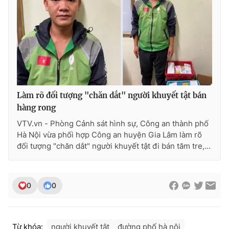
THỜI BÁO VTV
Làm rõ đối tượng "chăn dắt" người khuyết tật bán
Theo dõi báo trên
hàng rong
VTV.vn - Phòng Cảnh sát hình sự, Công an thành phố
Cơ quan chủ quản:
Đài Truyền hình Việt Nam
Hà Nội vừa phối hợp Công an huyện Gia Lâm làm rõ
Cơ quan báo chí:
Thời báo VTV
đối tượng "chăn dắt" người khuyết tật đi bán tăm tre,...
Giấy phép hoạt động báo in và báo điện tử số 483/GP-BTTTT
cấp ngày 29/12/2023
Tổng Biên tập:
Vũ Thanh Thủy
0
0
Phó Tổng Biên tập:
Nguyễn Thị Mỹ Hạnh, Phạm Quốc Thắng,
Nguyễn Trọng Ninh
Tổng đài VTV:
024.38 355 931 - 024.38 355 932
Từ khóa:
người khuyết tật
đường phố hà nội