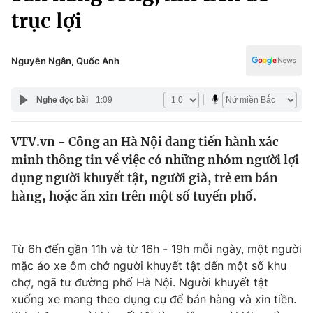
Chính trị
trục lợi
Truyền hình
Văn hóa - Giải trí
Xã hội
Y tế
Nguyễn Ngân, Quốc Anh
Đời sống
Pháp luật
Công nghệ
Nghe đọc bài
1:09
Giáo dục
Y tế
VTV.vn - Công an Hà Nội đang tiến hành xác
minh thông tin về việc có những nhóm người lợi
Thế giới
dụng người khuyết tật, người già, trẻ em bán
Tin tức
hàng, hoặc ăn xin trên một số tuyến phố.
Kinh tế
Thế giới đó đây
Tài chính
Dữ liệu và đời sống
Từ 6h đến gần 11h và từ 16h - 19h mỗi ngày, một người
Câu chuyện quốc tế
Thị trường
mặc áo xe ôm chở người khuyết tật đến một số khu
chợ, ngã tư đường phố Hà Nội. Người khuyết tật
Truyền hình
Góc doanh nghiệp
xuống xe mang theo dụng cụ để bán hàng và xin tiền.