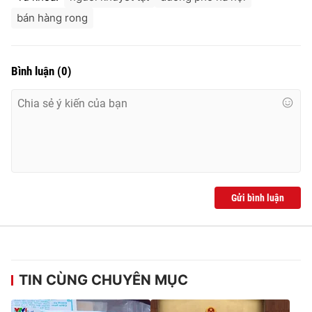
Ðiện thoại Thời báo VTV:
024.66 897 897
bán hàng rong
Email:
toasoan@vtv.vn
Liên hệ quảng cáo:
024-7300.7108
Bình luận
(
0
)
Gửi bình luận
® Cấm sao chép dưới mọi hình thức nếu không có sự chấp
thuận bằng văn bản. Ghi rõ nguồn VTV.vn khi phát hành lại
thông tin từ website này.
TIN CÙNG CHUYÊN MỤC