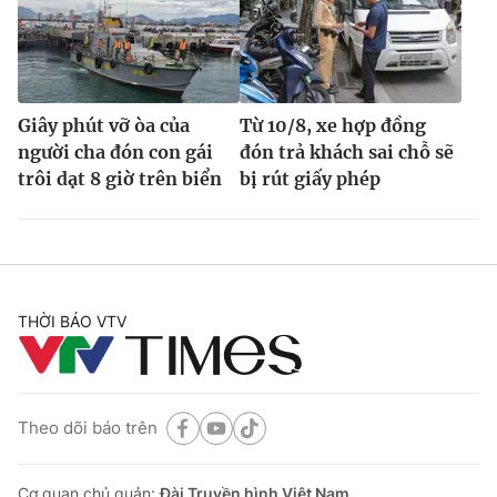
Giây phút vỡ òa của
Từ 10/8, xe hợp đồng
người cha đón con gái
đón trả khách sai chỗ sẽ
trôi dạt 8 giờ trên biển
bị rút giấy phép
THỜI BÁO VTV
Theo dõi báo trên
Cơ quan chủ quản:
Đài Truyền hình Việt Nam