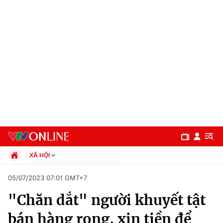
XÃ HỘI
Chính trị
05/07/2023 07:01 GMT+7
Xã hội
"Chăn dắt" người khuyết tật
Pháp luật
Chuyên mục
Kinh tế
bán hàng rong, xin tiền để
Thể thao