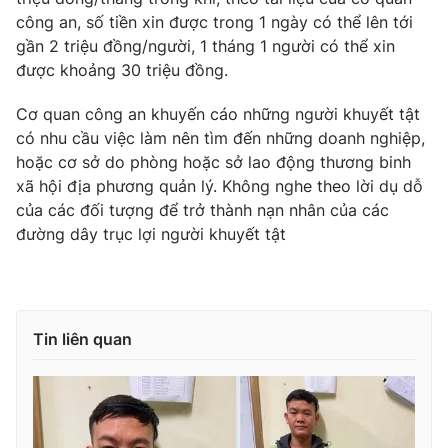
công an, số tiền xin được trong 1 ngày có thể lên tới
Photo
Infographic
gần 2 triệu đồng/người, 1 tháng 1 người có thể xin
được khoảng 30 triệu đồng.
Video
Shorts video
Cơ quan công an khuyến cáo những người khuyết tật
có nhu cầu việc làm nên tìm đến những doanh nghiệp,
VTV Money
VTV Thể thao
hoặc cơ sở do phòng hoặc sở lao động thương binh
xã hội địa phương quản lý. Không nghe theo lời dụ dỗ
VTV Sức khoẻ
Bất động sản
của các đối tượng để trở thành nạn nhân của các
đường dây trục lợi người khuyết tật
Thị trường 24h
Tấm lòng Việt
VTV4
Vươn mình bằng AI
Tin liên quan
VTV9
VTV8
Liên hệ tòa soạn
English