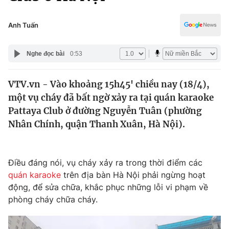
Chính trị
Truyền hình
Văn hóa - Giải trí
Anh Tuấn
Xã hội
Y tế
Đời sống
Nghe đọc bài
0:53
Pháp luật
Công nghệ
Giáo dục
VTV.vn - Vào khoảng 15h45' chiều nay (18/4),
Y tế
một vụ cháy đã bất ngờ xảy ra tại quán karaoke
Pattaya Club ở đường Nguyễn Tuân (phường
Thế giới
Nhân Chính, quận Thanh Xuân, Hà Nội).
Tin tức
Kinh tế
Điều đáng nói, vụ cháy xảy ra trong thời điểm các
Thế giới đó đây
Tài chính
quán karaoke
trên địa bàn Hà Nội phải ngừng hoạt
Dữ liệu và đời sống
Câu chuyện quốc tế
động, để sửa chữa, khắc phục những lỗi vi phạm về
Thị trường
phòng cháy chữa cháy.
Truyền hình
Góc doanh nghiệp