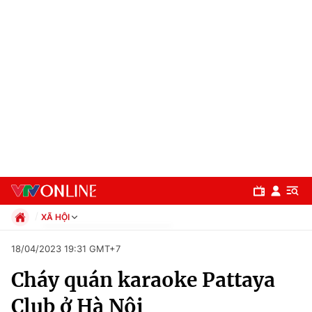
XÃ HỘI
Chính trị
18/04/2023 19:31 GMT+7
Xã hội
Cháy quán karaoke Pattaya
Pháp luật
Chuyên mục
Kinh tế
Club ở Hà Nội
Thể thao