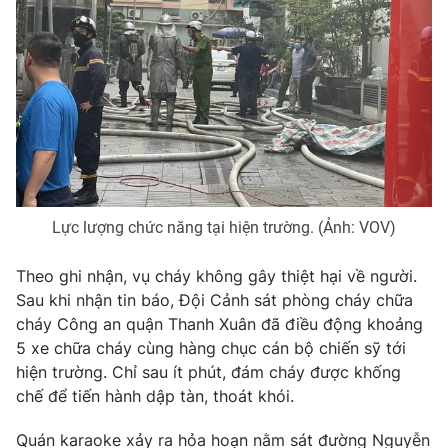
Photo
Infographic
Video
Shorts video
VTV Money
VTV Thể thao
VTV Sức khoẻ
Bất động sản
Lực lượng chức năng tại hiện trường. (Ảnh: VOV)
Thị trường 24h
Tấm lòng Việt
Theo ghi nhận, vụ cháy không gây thiệt hại về người.
Sau khi nhận tin báo, Đội Cảnh sát phòng cháy chữa
VTV4
Vươn mình bằng AI
cháy Công an quận Thanh Xuân đã điều động khoảng
5 xe chữa cháy cùng hàng chục cán bộ chiến sỹ tới
hiện trường. Chỉ sau ít phút, đám cháy được khống
VTV9
VTV8
chế để tiến hành dập tàn, thoát khói.
Liên hệ tòa soạn
English
Quán karaoke xảy ra hỏa hoạn nằm sát đường Nguyễn