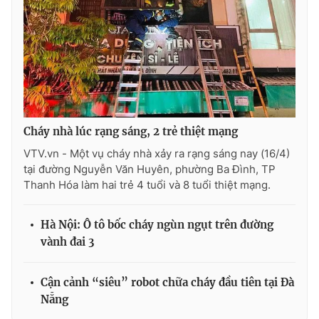
Ðiện thoại Thời báo VTV:
024.66 897 897
Email:
toasoan@vtv.vn
Liên hệ quảng cáo:
024-7300.7108
Cháy nhà lúc rạng sáng, 2 trẻ thiệt mạng
VTV.vn - Một vụ cháy nhà xảy ra rạng sáng nay (16/4)
tại đường Nguyễn Văn Huyên, phường Ba Đình, TP
Thanh Hóa làm hai trẻ 4 tuổi và 8 tuổi thiệt mạng.
Hà Nội: Ô tô bốc cháy ngùn ngụt trên đường
vành đai 3
® Cấm sao chép dưới mọi hình thức nếu không có sự chấp
thuận bằng văn bản. Ghi rõ nguồn VTV.vn khi phát hành lại
thông tin từ website này.
Cận cảnh “siêu” robot chữa cháy đầu tiên tại Đà
Nẵng