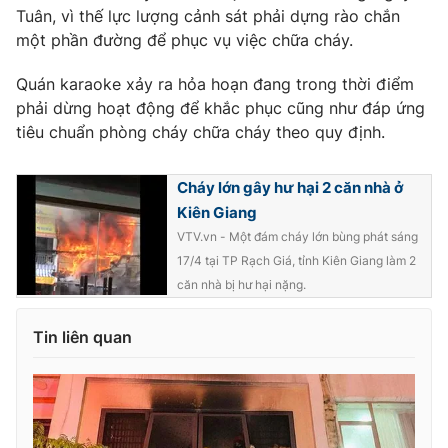
Tuân, vì thế lực lượng cảnh sát phải dựng rào chắn
một phần đường để phục vụ việc chữa cháy.
Quán karaoke xảy ra hỏa hoạn đang trong thời điểm
THỜI BÁO VTV
phải dừng hoạt động để khắc phục cũng như đáp ứng
tiêu chuẩn phòng cháy chữa cháy theo quy định.
Cháy lớn gây hư hại 2 căn nhà ở
Theo dõi báo trên
Kiên Giang
VTV.vn - Một đám cháy lớn bùng phát sáng
Cơ quan chủ quản:
Đài Truyền hình Việt Nam
17/4 tại TP Rạch Giá, tỉnh Kiên Giang làm 2
Cơ quan báo chí:
Thời báo VTV
căn nhà bị hư hại nặng.
Giấy phép hoạt động báo in và báo điện tử số 483/GP-BTTTT
cấp ngày 29/12/2023
Tin liên quan
Tổng Biên tập:
Vũ Thanh Thủy
Phó Tổng Biên tập:
Nguyễn Thị Mỹ Hạnh, Phạm Quốc Thắng,
Nguyễn Trọng Ninh
Tổng đài VTV:
024.38 355 931 - 024.38 355 932