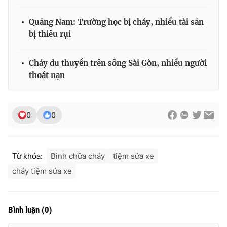
Quảng Nam: Trường học bị cháy, nhiều tài sản
bị thiêu rụi
THỜI BÁO VTV
Cháy du thuyền trên sông Sài Gòn, nhiều người
thoát nạn
Theo dõi báo trên
0
0
Cơ quan chủ quản:
Đài Truyền hình Việt Nam
Cơ quan báo chí:
Thời báo VTV
Từ khóa:
Bình chữa cháy
tiệm sửa xe
Giấy phép hoạt động báo in và báo điện tử số 483/GP-BTTTT
cấp ngày 29/12/2023
cháy tiệm sửa xe
Tổng Biên tập:
Vũ Thanh Thủy
Phó Tổng Biên tập:
Nguyễn Thị Mỹ Hạnh, Phạm Quốc Thắng,
Nguyễn Trọng Ninh
Bình luận
(
0
)
Tổng đài VTV:
024.38 355 931 - 024.38 355 932