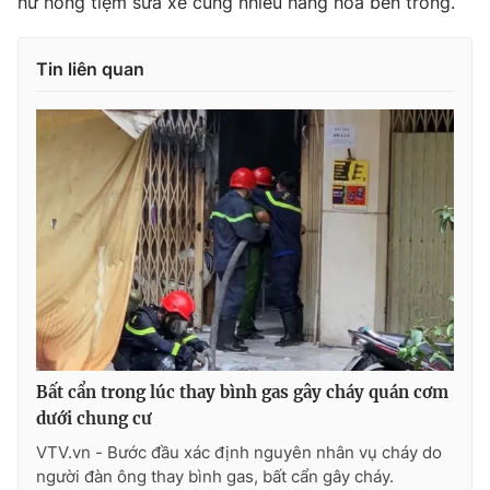
hư hỏng tiệm sửa xe cùng nhiều hàng hóa bên trong.
Photo
Infographic
Tin liên quan
Video
Shorts video
VTV Money
VTV Thể thao
VTV Sức khoẻ
Bất động sản
Thị trường 24h
Tấm lòng Việt
VTV4
Vươn mình bằng AI
Bất cẩn trong lúc thay bình gas gây cháy quán cơm
VTV9
VTV8
dưới chung cư
VTV.vn - Bước đầu xác định nguyên nhân vụ cháy do
người đàn ông thay bình gas, bất cẩn gây cháy.
Liên hệ tòa soạn
English