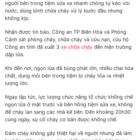
Phim VTV
người bên trong tiệm sửa xe nhanh chóng tự kéo vòi
Giải trí
nước, dùng bình chữa cháy xử lý bước đầu nhưng
Hậu trường
không kịp.
Điện ảnh
Đời sống
Nhân vật
Nhận được tin báo, Công an TP Biên Hòa và Phòng
Âm nhạc
Du lịch
Khán giả
Cảnh sát phòng cháy, chữa cháy và cứu nạn, cứu hộ
Giáo dục
Sao
Công an tỉnh đã xuất 3
xe chữa cháy
đến hiện trường
Làm đẹp
Giải sao mai
dập lửa.
Tuyển sinh
Công nghệ
Chất lượng cuộc sống
Khi đến nơi, ngọn lửa đã bùng phát lớn, nhiều chai hóa
Học trực tuyến
Hitech Công nghệ tương lai
chất, dung môi bên trong tiệm bị cháy tỏa ra nhiệt
Giao lưu trực tuyến
lượng lớn.
Sản phẩm
Ngay lập tức, lực lượng chức năng tổ chức khống chế
Lịch phát sóng
Thị trường
ngọn lửa ở mặt trước và bên hông tiệm sửa xe, không
Tư vấn
để cháy lan sang các nhà kế bên. Đến khoảng 20h30
cùng ngày, sự cố cháy cơ bản được khống chế.
Chuyên mục khác
Emagazine
Podcast
Đám cháy không gây thiệt hại về người nhưng đã làm