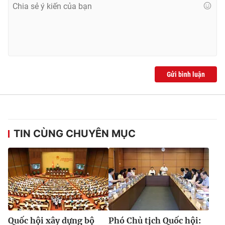
Ðiện thoại Thời báo VTV:
024.66 897 897
Email:
toasoan@vtv.vn
Liên hệ quảng cáo:
024-7300.7108
Gửi bình luận
TIN CÙNG CHUYÊN MỤC
® Cấm sao chép dưới mọi hình thức nếu không có sự chấp
thuận bằng văn bản. Ghi rõ nguồn VTV.vn khi phát hành lại
thông tin từ website này.
Quốc hội xây dựng bộ
Phó Chủ tịch Quốc hội: