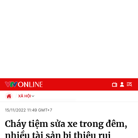
XÃ HỘI
Chính trị
15/11/2022 11:49 GMT+7
Xã hội
Cháy tiệm sửa xe trong đêm,
Pháp luật
Chuyên mục
Kinh tế
nhiều tài sản bị thiêu rụi
Thể thao