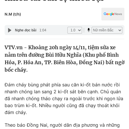
Chính trị
Truyền hình
Văn hóa - Giải trí
N.M (t/h)
Xã hội
Y tế
Đời sống
Nghe đọc bài
1:04
Pháp luật
Công nghệ
Giáo dục
VTV.vn - Khoảng 20h ngày 14/11, tiệm sửa xe
Y tế
nằm trên đường Bùi Hữu Nghĩa (Khu phố Bình
Hóa, P. Hóa An, TP. Biên Hòa, Đồng Nai) bất ngờ
Thế giới
bốc cháy.
Tin tức
Đám cháy bùng phát phía sau căn ki-ốt bán nước rồi
Kinh tế
nhanh chóng lan sang 2 ki-ốt sát bên cạnh. Chủ quán
Thế giới đó đây
Tài chính
đã nhanh chóng tháo chạy ra ngoài trước khi ngọn lửa
Dữ liệu và đời sống
Câu chuyện quốc tế
bao trùm ki-ốt. Nhiều người cũng đã chạy thoát khỏi
Thị trường
đám cháy.
Truyền hình
Góc doanh nghiệp
Theo báo Đồng Nai, người dân địa phương và những