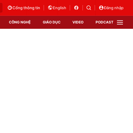
Cổng thông tin
English
Đăng nhập
CÔNG NGHỆ
GIÁO DỤC
VIDEO
PODCAST
VTV Money
VTV Thể thao
VTV Sức khoẻ
Bất động sản
Thị trường 24h
Tấm lòng Việt
Vươn mình bằng AI
VTV4
VTV8
VTV9
Lịch phát sóng
Giao lưu trực tuyến
Sự kiện