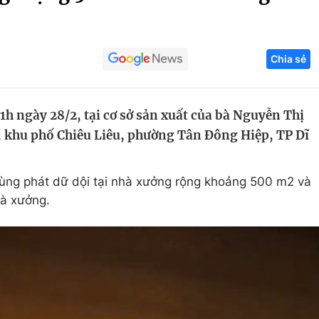
Góc ảnh
Chia sẻ
Giáo dục
Công nghệ
Tuyển sinh
Hitech Công ng
h ngày 28/2, tại cơ sở sản xuất của bà Nguyễn Thị
Học trực tuyến
Sản phẩm
khu phố Chiêu Liêu, phường Tân Đông Hiệp, TP Dĩ
g
Thị trường
Tư vấn
bùng phát dữ dội tại nhà xưởng rộng khoảng 500 m2 và
hà xưởng.