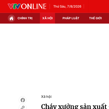
Thứ Sáu, 7/8/2026
CHÍNH TRỊ
XÃ HỘI
PHÁP LUẬT
THẾ GIỚI
Chính trị
Xã hội
Thế giới
Kinh tế
Tin tức
Tài chính
Thế giới đó đây
Thị trường
Câu chuyện quốc tế
Góc doanh nghiệp
Dữ liệu và đời sống
Xã hội
Cháy xưởng sản xuất