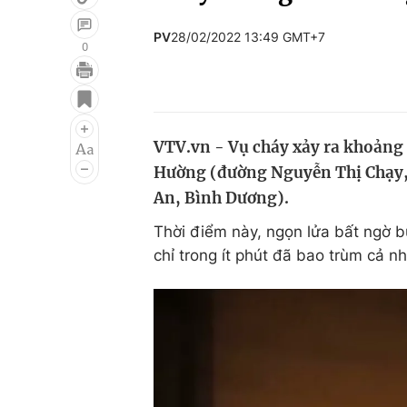
PV
28/02/2022 13:49 GMT+7
0
Giải trí
Đời sống
Điện ảnh
Du lịch
VTV.vn - Vụ cháy xảy ra khoảng 1
Âm nhạc
Làm đẹp
Hường (đường Nguyễn Thị Chạy, 
Sao
Chất lượng cuộc sốn
An, Bình Dương).
Thời điểm này, ngọn lửa bất ngờ 
chỉ trong ít phút đã bao trùm cả n