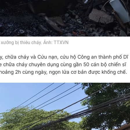
h xưởng bị thiêu cháy. Ảnh: TTXVN
áy, chữa cháy và Cứu nạn, cứu hộ Công an thành phố Dĩ
e chữa cháy chuyên dụng cùng gần 50 cán bộ chiến sĩ
khoảng 2h cùng ngày, ngọn lửa cơ bản được khống chế.