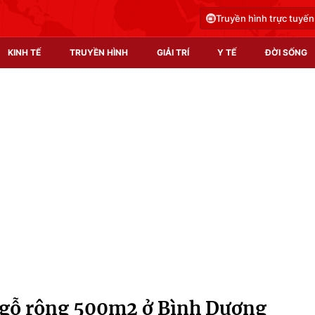
Truyền hình trực tuyến
KINH TẾ
TRUYỀN HÌNH
GIẢI TRÍ
Y TẾ
ĐỜI SỐNG
Pháp luật
Y tế
Truyền hình
Multimedia
Phim VTV
Video
Hậu trường
Shorts video
Nhân vật
Podcast
Khán giả
EMagazine
Giải sao mai
Photo
 gỗ rộng 500m2 ở Bình Dương
Infographic