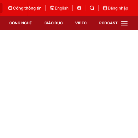
Cổng thông tin
English
Đăng nhập
CÔNG NGHỆ
GIÁO DỤC
VIDEO
PODCAST
VTV Money
VTV Thể thao
VTV Sức khoẻ
Bất động sản
Thị trường 24h
Tấm lòng Việt
Vươn mình bằng AI
VTV4
VTV8
VTV9
Lịch phát sóng
Giao lưu trực tuyến
Sự kiện