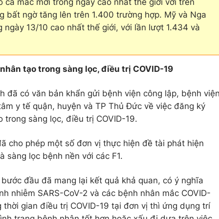
 số ca mắc mới trong ngày cao nhất thế giới với trên
ng bất ngờ tăng lên trên 1.400 trường hợp. Mỹ và Nga
 ngày 13/10 cao nhất thế giới, với lần lượt 1.434 và
nhân tạo trong sàng lọc, điều trị COVID-19
h đã có văn bản khẩn gửi bệnh viện công lập, bệnh việ
 tâm y tế quận, huyện và TP Thủ Đức về việc đăng ký
o trong sàng lọc, điều trị COVID-19.
 đã cho phép một số đơn vị thực hiện đề tài phát hiện
 sàng lọc bệnh nền với các F1.
i bước đầu đã mang lại kết quả khả quan, có ý nghĩa
h hình nhiễm SARS-CoV-2 và các bệnh nhân mắc COVID-
thời gian điều trị COVID-19 tại đơn vị thì ứng dụng trí
 tình trạng bệnh nhân tốt hơn hoặc xấu đi dựa trên việc