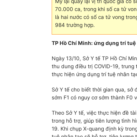
Mỹ lại quay lại vị trí quốc gia có
70.000 ca, trong khi số ca tử vo
là hai nước có số ca tử vong trong
984 trường hợp.
TP Hồ Chí Minh: ứng dụng trí tuệ 
Ngày 13/10, Sở Y tế TP Hồ Chí Min
thu dung điều trị COVID-19, trung
thực hiện ứng dụng trí tuệ nhân tạ
Sở Y tế cho biết thời gian qua, sở
sớm F1 có nguy cơ sớm thành F0 và
Theo Sở Y tế, việc thực hiện đề tà
trong hỗ trợ, giúp tiên lượng tìn
19. Khi chụp X-quang định kỳ trong 
tuệ nhân tạo sẽ hỗ trợ, tiên lượng