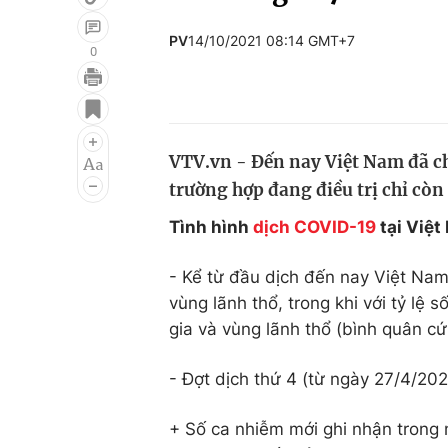
PV
14/10/2021 08:14 GMT+7
0
Giải trí
Đời sống
Điện ảnh
Du lịch
VTV.vn - Đến nay Việt Nam đã c
Âm nhạc
Làm đẹp
trường hợp đang điều trị chỉ cò
Sao
Chất lượng cuộc sốn
Tình hình
dịch COVID-19
tại Việt
- Kể từ đầu dịch đến nay Việt Na
vùng lãnh thổ, trong khi với tỷ lệ
gia và vùng lãnh thổ (bình quân cứ
- Đợt dịch thứ 4 (từ ngày 27/4/202
+ Số ca nhiễm mới ghi nhận tro