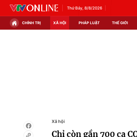
Thứ Bảy, 8/8/2026
CHÍNH TRỊ
XÃ HỘI
PHÁP LUẬT
THẾ GIỚI
Chính trị
Xã hội
Thế giới
Kinh tế
Tin tức
Tài chính
Thế giới đó đây
Thị trường
Câu chuyện quốc tế
Góc doanh nghiệp
Dữ liệu và đời sống
Xã hội
Chỉ còn gần 700 ca 