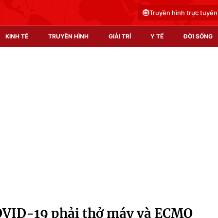
Truyền hình trực tuyến
KINH TẾ
TRUYỀN HÌNH
GIẢI TRÍ
Y TẾ
ĐỜI SỐNG
Pháp luật
Y tế
Truyền hình
Multimedia
Phim VTV
Video
Hậu trường
Shorts video
Nhân vật
Podcast
Khán giả
EMagazine
Giải sao mai
Photo
COVID-19 phải thở máy và ECMO
Infographic