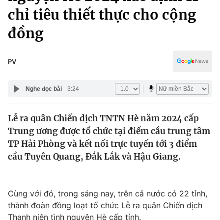
Chính trị
chỉ tiêu thiết thực cho cộng
Truyền hình
Văn hóa - Giải trí
đồng
Xã hội
Y tế
Đời sống
Pháp luật
PV
Công nghệ
Giáo dục
Y tế
Nghe đọc bài
3:24
Thế giới
Lễ ra quân Chiến dịch TNTN Hè năm 2024 cấp
Trung ương được tổ chức tại điểm cầu trung tâm
Tin tức
TP Hải Phòng và kết nối trực tuyến tới 3 điểm
Kinh tế
cầu Tuyên Quang, Đắk Lắk và Hậu Giang.
Thế giới đó đây
Tài chính
Dữ liệu và đời sống
Câu chuyện quốc tế
Thị trường
Cùng với đó, trong sáng nay, trên cả nước có 22 tỉnh,
Truyền hình
Góc doanh nghiệp
thành đoàn đồng loạt tổ chức Lễ ra quân Chiến dịch
Thanh niên tình nguyện Hè cấp tỉnh.