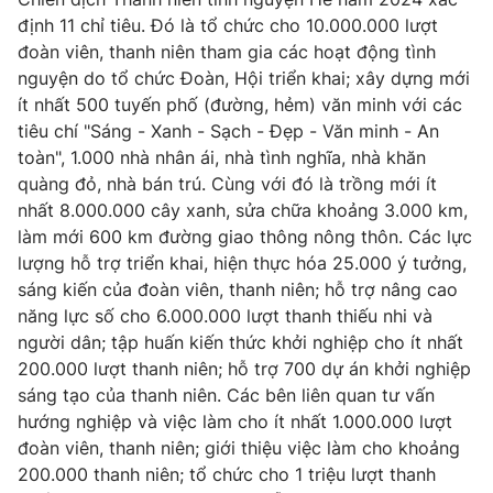
định 11 chỉ tiêu. Đó là tổ chức cho 10.000.000 lượt
đoàn viên, thanh niên tham gia các hoạt động tình
nguyện do tổ chức Đoàn, Hội triển khai; xây dựng mới
ít nhất 500 tuyến phố (đường, hẻm) văn minh với các
THỜI BÁO VTV
tiêu chí "Sáng - Xanh - Sạch - Đẹp - Văn minh - An
toàn", 1.000 nhà nhân ái, nhà tình nghĩa, nhà khăn
quàng đỏ, nhà bán trú. Cùng với đó là trồng mới ít
nhất 8.000.000 cây xanh, sửa chữa khoảng 3.000 km,
Theo dõi báo trên
làm mới 600 km đường giao thông nông thôn. Các lực
lượng hỗ trợ triển khai, hiện thực hóa 25.000 ý tưởng,
Cơ quan chủ quản:
Đài Truyền hình Việt Nam
sáng kiến của đoàn viên, thanh niên; hỗ trợ nâng cao
Cơ quan báo chí:
Thời báo VTV
năng lực số cho 6.000.000 lượt thanh thiếu nhi và
Giấy phép hoạt động báo in và báo điện tử số 483/GP-BTTTT
người dân; tập huấn kiến thức khởi nghiệp cho ít nhất
cấp ngày 29/12/2023
200.000 lượt thanh niên; hỗ trợ 700 dự án khởi nghiệp
Tổng Biên tập:
Vũ Thanh Thủy
sáng tạo của thanh niên. Các bên liên quan tư vấn
hướng nghiệp và việc làm cho ít nhất 1.000.000 lượt
Phó Tổng Biên tập:
Nguyễn Thị Mỹ Hạnh, Phạm Quốc Thắng,
Nguyễn Trọng Ninh
đoàn viên, thanh niên; giới thiệu việc làm cho khoảng
200.000 thanh niên; tổ chức cho 1 triệu lượt thanh
Tổng đài VTV:
024.38 355 931 - 024.38 355 932