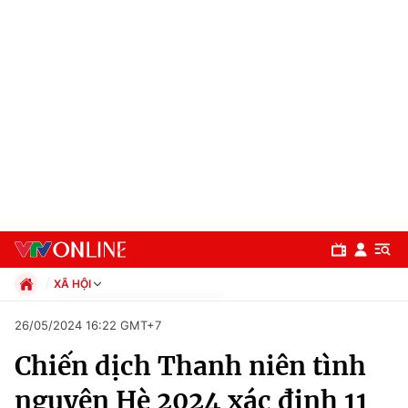
XÃ HỘI
Chính trị
26/05/2024 16:22 GMT+7
Xã hội
Chiến dịch Thanh niên tình
Pháp luật
Chuyên mục
Kinh tế
nguyện Hè 2024 xác định 11
Thể thao