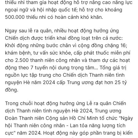
thiếu nhi tham gia hoạt động hỗ trợ nâng cao năng lực
Ðiện thoại Thời báo VTV:
024.66 897 897
ngoại ngữ và hội nhập quốc tế; hỗ trợ cho khoảng
Email:
toasoan@vtv.vn
500.000 thiếu nhi có hoàn cảnh khó khăn.
Liên hệ quảng cáo:
024-7300.7108
Ngay sau lễ ra quân, nhiều hoạt động hưởng ứng
Chiến dịch được triển khai đồng loạt trên cả nước:
Khởi động những bước chân vì cộng đồng chặng 16;
khám bệnh, tư vấn sức khỏe, cấp phát thuốc miễn phí
cho 2.500 thanh niên công nhân và tham dự các hoạt
động theo 7 tuyến nội dung trọng tâm... Tổng giá trị
nguồn lực tập trung cho Chiến dịch Thanh niên tình
nguyện Hè năm 2024 cấp Trung ương đạt hơn 25 tỷ
đồng.
Trong chuỗi hoạt động hưởng ứng Lễ ra quân Chiến
® Cấm sao chép dưới mọi hình thức nếu không có sự chấp
dịch Thanh niên tình nguyện Hè 2024, Trung ương
thuận bằng văn bản. Ghi rõ nguồn VTV.vn khi phát hành lại
Đoàn Thanh niên Cộng sản Hồ Chí Minh tổ chức "Ngày
thông tin từ website này.
hội Thanh niên công nhân - Lan tỏa năng lượng tích
cực" năm 2024. Hoạt động này góp phần trang bị kiến