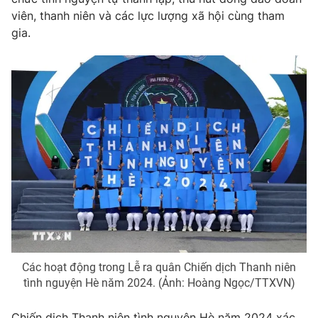
viên, thanh niên và các lực lượng xã hội cùng tham
Photo
Infographic
gia.
Video
Shorts video
VTV Money
VTV Thể thao
VTV Sức khoẻ
Bất động sản
Thị trường 24h
Tấm lòng Việt
VTV4
Vươn mình bằng AI
Các hoạt động trong Lễ ra quân Chiến dịch Thanh niên
VTV9
VTV8
tình nguyện Hè năm 2024. (Ảnh: Hoàng Ngọc/TTXVN)
Liên hệ tòa soạn
English
Chiến dịch Thanh niên tình nguyện Hè năm 2024 xác