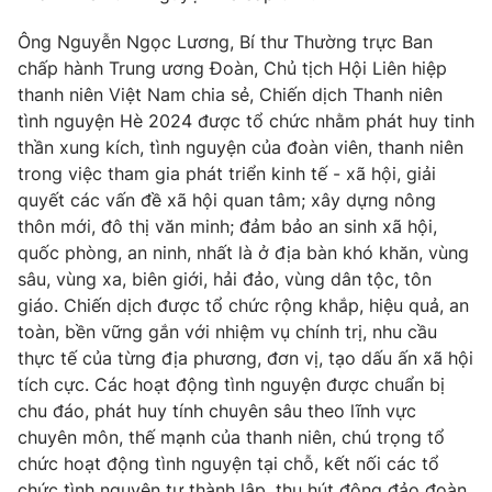
Phim VTV
Giải trí
Ông Nguyễn Ngọc Lương, Bí thư Thường trực Ban
Hậu trường
chấp hành Trung ương Đoàn, Chủ tịch Hội Liên hiệp
Điện ảnh
Đời sống
Nhân vật
thanh niên Việt Nam chia sẻ, Chiến dịch Thanh niên
Âm nhạc
tình nguyện Hè 2024 được tổ chức nhằm phát huy tinh
Du lịch
Khán giả
thần xung kích, tình nguyện của đoàn viên, thanh niên
Giáo dục
Sao
trong việc tham gia phát triển kinh tế - xã hội, giải
Làm đẹp
Giải sao mai
Tuyển sinh
quyết các vấn đề xã hội quan tâm; xây dựng nông
Công nghệ
Chất lượng cuộc sống
thôn mới, đô thị văn minh; đảm bảo an sinh xã hội,
Học trực tuyến
quốc phòng, an ninh, nhất là ở địa bàn khó khăn, vùng
Hitech Công nghệ tương lai
Giao lưu trực tuyến
sâu, vùng xa, biên giới, hải đảo, vùng dân tộc, tôn
Sản phẩm
giáo. Chiến dịch được tổ chức rộng khắp, hiệu quả, an
toàn, bền vững gắn với nhiệm vụ chính trị, nhu cầu
Lịch phát sóng
Thị trường
thực tế của từng địa phương, đơn vị, tạo dấu ấn xã hội
tích cực. Các hoạt động tình nguyện được chuẩn bị
Tư vấn
chu đáo, phát huy tính chuyên sâu theo lĩnh vực
Chuyên mục khác
chuyên môn, thế mạnh của thanh niên, chú trọng tổ
Emagazine
chức hoạt động tình nguyện tại chỗ, kết nối các tổ
Podcast
chức tình nguyện tự thành lập, thu hút đông đảo đoàn