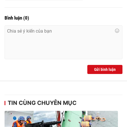
Bình luận
(
0
)
Gửi bình luận
TIN CÙNG CHUYÊN MỤC