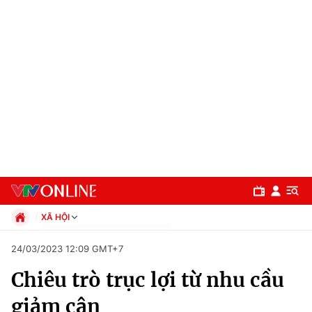
XÃ HỘI
Chính trị
24/03/2023 12:09 GMT+7
Xã hội
Chiêu trò trục lợi từ nhu cầu
Pháp luật
Chuyên mục
Kinh tế
giảm cân
Thể thao