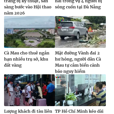
trang bị kỹ thuật, sẵn
hai trong vụ 4 người bị
sàng bước vào Hội thao
sóng cuốn tại Đà Nẵng
năm 2026
Cà Mau cho thuê ngắn
Mặt đường Vành đai 2
hạn nhiều trụ sở, khu
hư hỏng, người dân Cà
đất vàng
Mau tự cắm biển cảnh
báo nguy hiểm
Lượng khách đi tàu liên
TP Hồ Chí Minh kéo dài