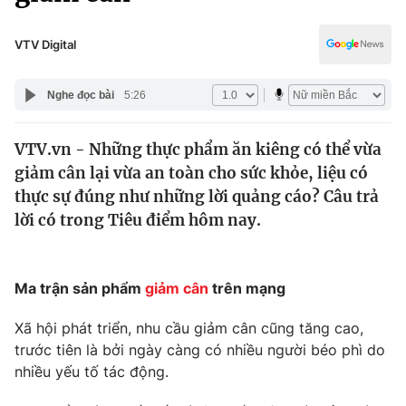
Chính trị
Truyền hình
Văn hóa - Giải trí
VTV Digital
Xã hội
Y tế
Đời sống
Nghe đọc bài
5:26
Pháp luật
Công nghệ
Giáo dục
VTV.vn - Những thực phẩm ăn kiêng có thể vừa
Y tế
giảm cân lại vừa an toàn cho sức khỏe, liệu có
thực sự đúng như những lời quảng cáo? Câu trả
Thế giới
lời có trong Tiêu điểm hôm nay.
Tin tức
Kinh tế
Ma trận sản phẩm
giảm cân
trên mạng
Thế giới đó đây
Tài chính
Dữ liệu và đời sống
Câu chuyện quốc tế
Xã hội phát triển, nhu cầu giảm cân cũng tăng cao,
Thị trường
trước tiên là bởi ngày càng có nhiều người béo phì do
nhiều yếu tố tác động.
Truyền hình
Góc doanh nghiệp