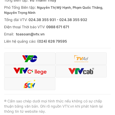
Tổng Biên tập:
Vũ Thanh Thủy
Phó Tổng Biên tập:
Nguyễn Thị Mỹ Hạnh, Phạm Quốc Thắng,
Nguyễn Trọng Ninh
Tổng đài VTV:
024.38 355 931 - 024.38 355 932
Ðiện thoại Thời báo VTV:
0988 671 671
Email:
toasoan@vtv.vn
Liên hệ quảng cáo:
(024) 626 79595
® Cấm sao chép dưới mọi hình thức nếu không có sự chấp
thuận bằng văn bản. Ghi rõ nguồn VTV.vn khi phát hành lại
thông tin từ website này.