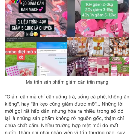
Photo
Infographic
Video
Shorts video
VTV Money
VTV Thể thao
VTV Sức khoẻ
Bất động sản
Thị trường 24h
Tấm lòng Việt
Ma trận sản phẩm giảm cân trên mạng
VTV4
Vươn mình bằng AI
"Giảm cân mà chỉ cần uống trà, uống cà phê, không ăn
kiêng", hay "ăn kẹo cũng giảm được mỡ"… Những lời
mời gọi rất hấp dẫn, nhưng hóa ra nhiều trong số đó
VTV9
VTV8
lại là những sản phẩm không rõ nguồn gốc, thậm chí
chứa chất cấm. Nhiều trường hợp mệt mỏi do mất
Liên hệ tòa soạn
English
nước, thậm chí phải nhập viện vì tổn thương não, suy