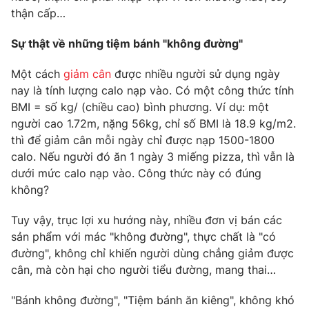
thận cấp…
Sự thật về những tiệm bánh "không đường"
THỜI BÁO VTV
Một cách
giảm cân
được nhiều người sử dụng ngày
nay là tính lượng calo nạp vào. Có một công thức tính
BMI = số kg/ (chiều cao) bình phương. Ví dụ: một
Theo dõi báo trên
người cao 1.72m, nặng 56kg, chỉ số BMI là 18.9 kg/m2.
thì để giảm cân mỗi ngày chỉ được nạp 1500-1800
Cơ quan chủ quản:
Đài Truyền hình Việt Nam
calo. Nếu người đó ăn 1 ngày 3 miếng pizza, thì vẫn là
Cơ quan báo chí:
Thời báo VTV
dưới mức calo nạp vào. Công thức này có đúng
Giấy phép hoạt động báo in và báo điện tử số 483/GP-BTTTT
không?
cấp ngày 29/12/2023
Tổng Biên tập:
Tuy vậy, trục lợi xu hướng này, nhiều đơn vị bán các
Vũ Thanh Thủy
sản phẩm với mác "không đường", thực chất là "có
Phó Tổng Biên tập:
Nguyễn Thị Mỹ Hạnh, Phạm Quốc Thắng,
đường", không chỉ khiến người dùng chẳng giảm được
Nguyễn Trọng Ninh
cân, mà còn hại cho người tiểu đường, mang thai…
Tổng đài VTV:
024.38 355 931 - 024.38 355 932
Ðiện thoại Thời báo VTV:
024.66 897 897
"Bánh không đường", "Tiệm bánh ăn kiêng", không khó