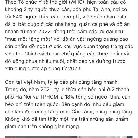
Phim VTV
Theo Tổ chức Y tế thế giới (WHO), hiện toàn cầu có
Giải trí
khoảng 2 tỷ người thừa cân, béo phì. Tại Anh, nơi có
Hậu trường
tới 64% người thừa cân, béo phì, việc dán nhãn calo
Điện ảnh
đã bị bắt buộc ở các nhà hàng, quán cà phê và đồ ăn
Đời sống
Nhân vật
nhanh từ năm 2022, đồng thời cấm các ưu đãi như
Âm nhạc
Du lịch
Khán giả
"mua một tặng một" với đồ ăn vặt; ngừng quảng cáo
Giáo dục
Sao
sản phẩm đồ ngọt ở các khu vực quan trọng trong các
Làm đẹp
Giải sao mai
siêu thị. Chính sách hạn chế quảng cáo thực phẩm và
Tuyển sinh
Công nghệ
đồ uống chứa nhiều muối, chất béo và đường trước
Chất lượng cuộc sống
Học trực tuyến
21h cũng được áp dụng từ 2023.
Hitech Công nghệ tương lai
Giao lưu trực tuyến
Còn tại Việt Nam, tỷ lệ béo phì cũng tăng nhanh.
Sản phẩm
Trong đó, năm 2021, tỷ lệ thừa cân béo phì ở 2 thành
Lịch phát sóng
phố Hà Nội và TPHCM là 18% tổng số người thừa cân
Thị trường
béo phì trên toàn quốc. Bên cạnh đó, nhu cầu giảm
Tư vấn
cân làm đẹp cũng tăng cao. Cầu tăng, cung cũng tăng.
Chuyên mục khác
Không khó để tìm thấy một ma trận những sản phẩm
giảm cân trên không gian mạng.
Emagazine
Podcast