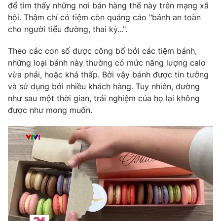
Email:
toasoan@vtv.vn
để tìm thấy những nơi bán hàng thế này trên mạng xã
Liên hệ quảng cáo:
024-7300.7108
hội. Thậm chí có tiệm còn quảng cáo "bánh an toàn
cho người tiểu đường, thai kỳ...".
Theo các con số được công bố bởi các tiệm bánh,
những loại bánh này thường có mức năng lượng calo
vừa phải, hoặc khá thấp. Bởi vậy bánh được tin tưởng
và sử dụng bởi nhiều khách hàng. Tuy nhiên, dường
như sau một thời gian, trải nghiệm của họ lại không
được như mong muốn.
® Cấm sao chép dưới mọi hình thức nếu không có sự chấp
thuận bằng văn bản. Ghi rõ nguồn VTV.vn khi phát hành lại
thông tin từ website này.