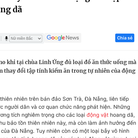
ang dã
Góc ảnh
Giáo dục
Công nghệ
Chia sẻ
Tuyển sinh
Hitech Công ng
Học trực tuyến
Sản phẩm
ho khỉ tại chùa Linh Ứng đủ loại đồ ăn thức uống mà
g
Thị trường
m thay đổi tập tính kiếm ăn trong tự nhiên của động
Tư vấn
 thiên nhiên trên bán đảo Sơn Trà, Đà Nẵng, liên tiếp
ợc người dân và cơ quan chức năng phát hiện. Những
ương tích nghiêm trọng cho các loại
động vật
hoang dã,
hu bảo tồn thiên nhiên này, mà còn làm ảnh hưởng đến
h của Đà Nẵng. Tuy nhiên còn có một loại bẫy vô hình