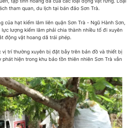
quen, tập tính hoang dã của các loại động vật rừng. Loại
ch tham quan, du lịch tại bán đảo Sơn Trà.
ng của hạt kiểm lâm liên quận Sơn Trà - Ngũ Hành Sơn,
, lực lượng kiểm lâm phải chia thành nhiều tổ đi xuyên
ắt động vật hoang dã trái phép.
 vị trí thường xuyên bị đặt bẫy trên bản đồ và thiết bị
y phát hiện trong khu bảo tồn thiên nhiên Sơn Trà vẫn