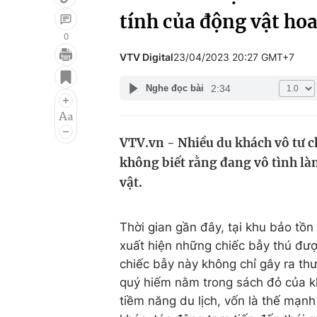
tính của động vật ho
0
VTV Digital
23/04/2023 20:27 GMT+7
Giải trí
Đời sống
2:34
Nghe đọc bài
Điện ảnh
Du lịch
Âm nhạc
Làm đẹp
VTV.vn - Nhiều du khách vô tư c
Sao
Chất lượng cuộc sốn
không biết rằng đang vô tình là
vật.
Thời gian gần đây, tại khu bảo tồn
xuất hiện những chiếc bẫy thú đư
chiếc bẫy này không chỉ gây ra th
quý hiếm nằm trong sách đỏ của k
tiềm năng du lịch, vốn là thế mạn