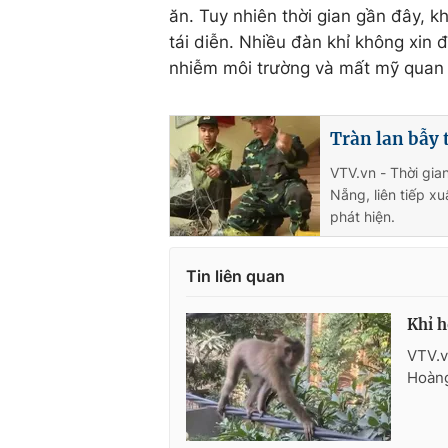
ăn. Tuy nhiên thời gian gần đây, kh
tái diễn. Nhiều đàn khỉ không xin 
nhiễm môi trường và mất mỹ quan t
Tràn lan bẫy 
VTV.vn - Thời gia
Nẵng, liên tiếp x
phát hiện.
Tin liên quan
Khỉ h
VTV.v
Hoàng