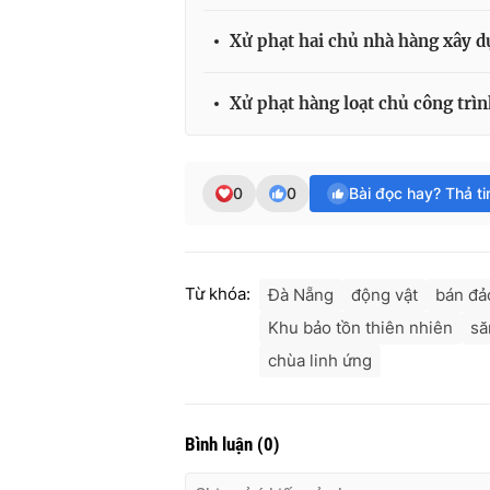
Xử phạt hai chủ nhà hàng xây d
Xử phạt hàng loạt chủ công trìn
0
0
Bài đọc hay? Thả t
Từ khóa:
Đà Nẵng
động vật
bán đả
Khu bảo tồn thiên nhiên
să
chùa linh ứng
Bình luận
(
0
)