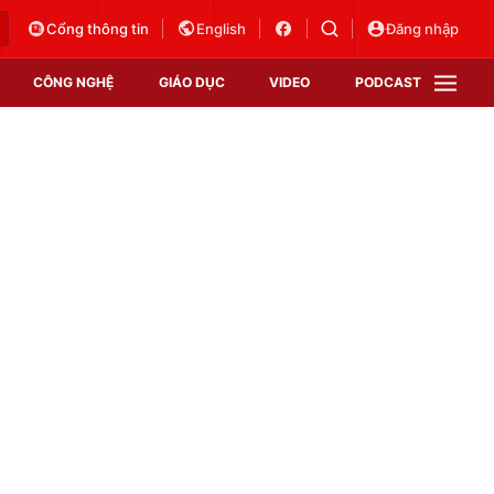
Cổng thông tin
English
Đăng nhập
CÔNG NGHỆ
GIÁO DỤC
VIDEO
PODCAST
VTV Money
VTV Thể thao
VTV Sức khoẻ
Bất động sản
Thị trường 24h
Tấm lòng Việt
Vươn mình bằng AI
VTV4
VTV8
VTV9
Lịch phát sóng
Giao lưu trực tuyến
Sự kiện