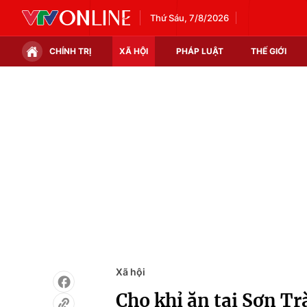
Thứ Sáu, 7/8/2026
CHÍNH TRỊ
XÃ HỘI
PHÁP LUẬT
THẾ GIỚI
Chính trị
Xã hội
Thế giới
Kinh tế
Tin tức
Tài chính
Thế giới đó đây
Thị trường
Câu chuyện quốc tế
Góc doanh nghiệp
Dữ liệu và đời sống
Xã hội
Cho khỉ ăn tại Sơn Tr