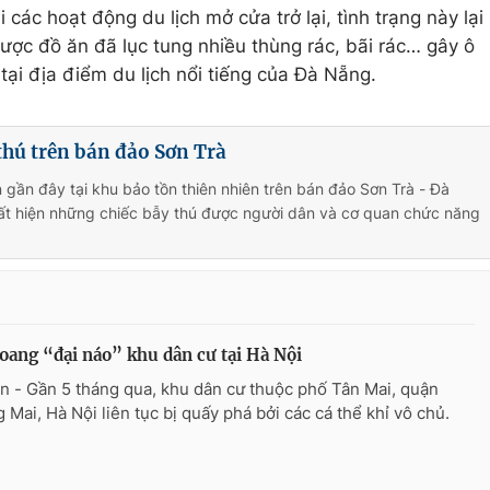
i các hoạt động du lịch mở cửa trở lại, tình trạng này lại
được đồ ăn đã lục tung nhiều thùng rác, bãi rác… gây ô
ại địa điểm du lịch nổi tiếng của Đà Nẵng.
thú trên bán đảo Sơn Trà
n gần đây tại khu bảo tồn thiên nhiên trên bán đảo Sơn Trà - Đà
uất hiện những chiếc bẫy thú được người dân và cơ quan chức năng
oang “đại náo” khu dân cư tại Hà Nội
n - Gần 5 tháng qua, khu dân cư thuộc phố Tân Mai, quận
 Mai, Hà Nội liên tục bị quấy phá bởi các cá thể khỉ vô chủ.