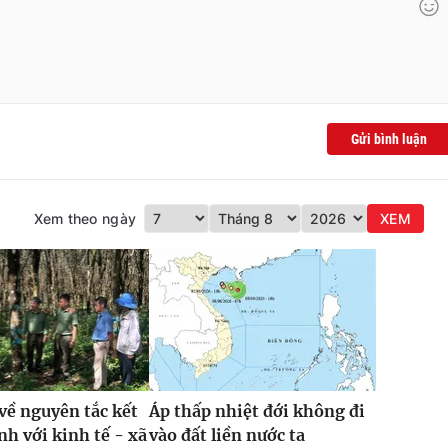
Gửi bình luận
Xem theo ngày
XEM
về nguyên tắc kết
Áp thấp nhiệt đới không đi
nh với kinh tế - xã
vào đất liền nước ta