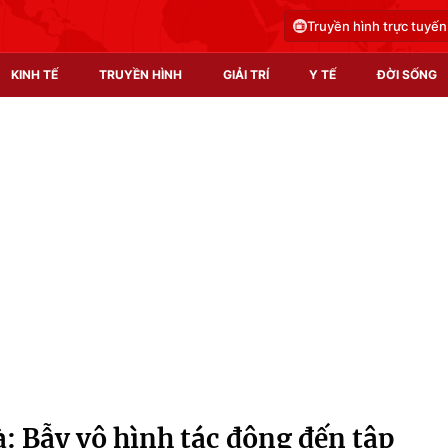
Truyền hình trực tuyến
KINH TẾ
TRUYỀN HÌNH
GIẢI TRÍ
Y TẾ
ĐỜI SỐNG
Pháp luật
Y tế
Truyền hình
Multimedia
Phim VTV
Video
Hậu trường
Shorts video
Nhân vật
Podcast
Khán giả
EMagazine
Giải sao mai
Photo
à: Bẫy vô hình tác động đến tập
Infographic