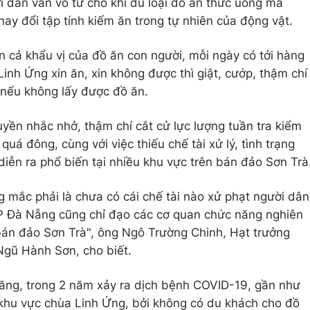
 dân vẫn vô tư cho khỉ đủ loại đồ ăn thức uống mà
hay đổi tập tính kiếm ăn trong tự nhiên của động vật.
n cả khẩu vị của đồ ăn con người, mỗi ngày có tới hàng
Linh Ứng xin ăn, xin không được thì giật, cướp, thậm chí
 nếu không lấy được đồ ăn.
uyền nhắc nhở, thậm chí cắt cử lực lượng tuần tra kiểm
uá đông, cùng với việc thiếu chế tài xử lý, tình trạng
iễn ra phổ biến tại nhiều khu vực trên bán đảo Sơn Trà
g mắc phải là chưa có cái chế tài nào xử phạt người dân
P Đà Nẵng cũng chỉ đạo các cơ quan chức năng nghiên
bán đảo Sơn Trà", ông Ngô Trường Chinh, Hạt trưởng
Ngũ Hành Sơn, cho biết.
ăng, trong 2 năm xảy ra dịch bệnh COVID-19, gần như
 khu vực chùa Linh Ứng, bởi không có du khách cho đồ