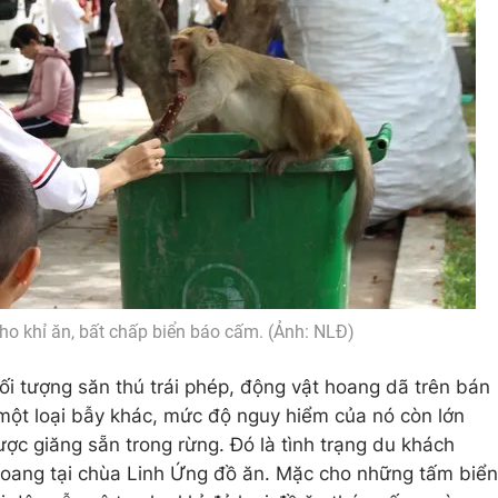
ho khỉ ăn, bất chấp biển báo cấm. (Ảnh: NLĐ)
i tượng săn thú trái phép, động vật hoang dã trên bán
 một loại bẫy khác, mức độ nguy hiểm của nó còn lớn
ợc giăng sẵn trong rừng. Đó là tình trạng du khách
oang tại chùa Linh Ứng đồ ăn. Mặc cho những tấm biển