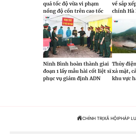
quá tốc độ vừa vi phạm
về sắp xế
nồng độ cồn trên cao tốc
chính Hà 
Ninh Bình hoàn thành giai
Thủy điện
đoạn 1 lấy mẫu hài cốt liệt sĩ
xả mặt, c
phục vụ giám định ADN
khu vực h
CHÍNH TRỊ
XÃ HỘI
PHÁP L