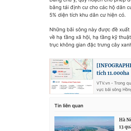
bằng tái định cư cho các hộ dân c
5% diện tích khu dân cư hiện có.
Những bãi sông này được đề xuất 
về hạ tầng xã hội, hạ tầng kỹ thuậ
trục không gian đặc trưng cây xan
[INFOGRAPHIC
tích 11.000ha
VTV.vn - Trong q
vực bãi sông Hồn
Tin liên quan
Hà Nộ
13 qu