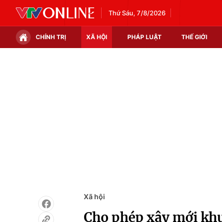
Thứ Sáu, 7/8/2026
CHÍNH TRỊ
XÃ HỘI
PHÁP LUẬT
THẾ GIỚI
Chính trị
Xã hội
Thế giới
Kinh tế
Tin tức
Tài chính
Thế giới đó đây
Thị trường
Câu chuyện quốc tế
Góc doanh nghiệp
Dữ liệu và đời sống
Xã hội
Cho phép xây mới khu