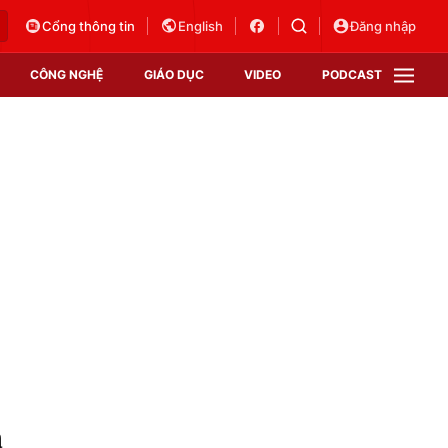
Cổng thông tin
English
Đăng nhập
CÔNG NGHỆ
GIÁO DỤC
VIDEO
PODCAST
VTV Money
VTV Thể thao
VTV Sức khoẻ
Bất động sản
Thị trường 24h
Tấm lòng Việt
Vươn mình bằng AI
VTV4
VTV8
VTV9
Lịch phát sóng
Giao lưu trực tuyến
à
Sự kiện