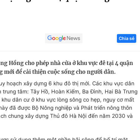
Góc ảnh
Giáo dục
Công nghệ
Chia sẻ
Tuyển sinh
Hitech Công ng
Học trực tuyến
Sản phẩm
ng Hồng cho phép nhà cửa ở khu vực đê tại 4 quận
g
Thị trường
g mới để cải thiện cuộc sống cho người dân.
Tư vấn
uy hoạch xây dựng 6 khu đô thị mới. Các khu vực dân
n trung tâm: Tây Hồ, Hoàn Kiếm, Ba Đình, Hai Bà Trưng
số khu dân cư ở khu vực lòng sông co hẹp, nguy cơ mất
c này đã được Bộ Nông nghiệp và Phát triển nông thôn
oạch chung xây dựng Thủ đô Hà Nội đến năm 2030 và
ược sử dụng thêm một phần bãi sông để bố trí mặt