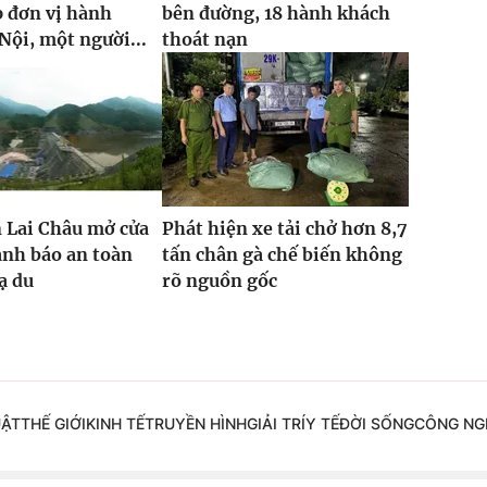
p đơn vị hành
bên đường, 18 hành khách
Nội, một người...
thoát nạn
 Lai Châu mở cửa
Phát hiện xe tải chở hơn 8,7
ảnh báo an toàn
tấn chân gà chế biến không
ạ du
rõ nguồn gốc
UẬT
THẾ GIỚI
KINH TẾ
TRUYỀN HÌNH
GIẢI TRÍ
Y TẾ
ĐỜI SỐNG
CÔNG NG