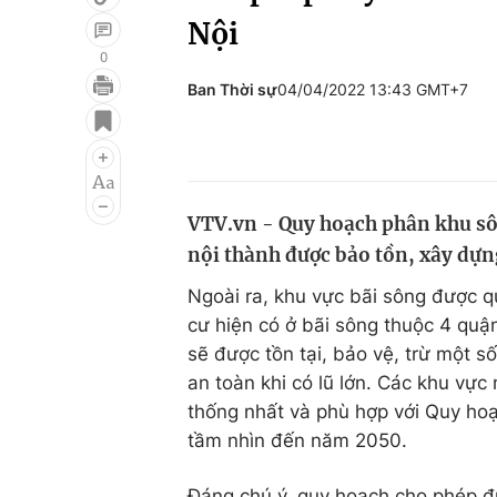
Nội
0
Ban Thời sự
04/04/2022 13:43 GMT+7
Giải trí
Đời sống
Điện ảnh
Du lịch
Âm nhạc
Làm đẹp
VTV.vn - Quy hoạch phân khu sô
Sao
Chất lượng cuộc sốn
nội thành được bảo tồn, xây dựn
Ngoài ra, khu vực bãi sông được q
cư hiện có ở bãi sông thuộc 4 quậ
sẽ được tồn tại, bảo vệ, trừ một 
an toàn khi có lũ lớn. Các khu vự
thống nhất và phù hợp với Quy h
tầm nhìn đến năm 2050.
Đáng chú ý, quy hoạch cho phép đ