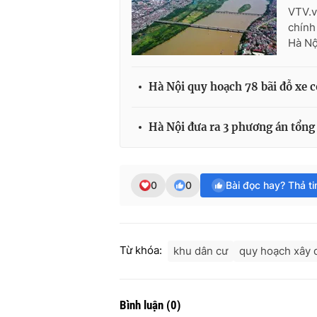
VTV.v
chính
Hà Nộ
Hà Nội quy hoạch 78 bãi đỗ xe 
Hà Nội đưa ra 3 phương án tổn
0
0
Bài đọc hay? Thả t
Từ khóa:
khu dân cư
quy hoạch xây 
Bình luận
(
0
)