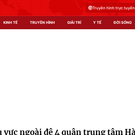
Truyền hình trực tuyến
KINH TẾ
TRUYỀN HÌNH
GIẢI TRÍ
Y TẾ
ĐỜI SỐNG
Pháp luật
Y tế
Truyền hình
Multimedia
Phim VTV
Video
Hậu trường
Shorts video
Nhân vật
Podcast
Khán giả
EMagazine
Giải sao mai
Photo
 vực ngoài đê 4 quận trung tâm H
Infographic