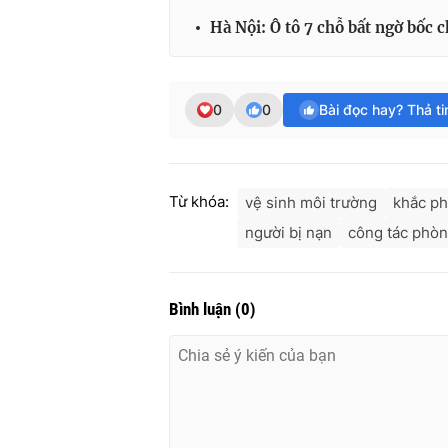
Hà Nội: Ô tô 7 chỗ bất ngờ bốc 
0
0
Bài đọc hay? Thả t
Từ khóa:
vệ sinh môi trường
khắc ph
người bị nạn
công tác phòn
Bình luận
(
0
)