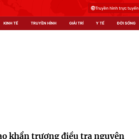
Truyền hình trực tuyến
KINH TẾ
TRUYỀN HÌNH
GIẢI TRÍ
Y TẾ
ĐỜI SỐNG
Pháp luật
Y tế
Truyền hình
Multimedia
Phim VTV
Video
Hậu trường
Shorts video
Nhân vật
Podcast
Khán giả
EMagazine
Giải sao mai
Photo
đạo khẩn trương điều tra nguyên
Infographic