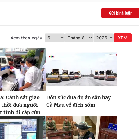
Gửi bình luận
Xem theo ngày
XEM
: Cảnh sát giao
Dồn sức đưa dự án sân bay
 thời đưa người
Cà Mau về đích sớm
t tỉnh đi cấp cứu