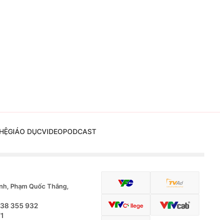
HỆ
GIÁO DỤC
VIDEO
PODCAST
nh, Phạm Quốc Thắng,
.38 355 932
71