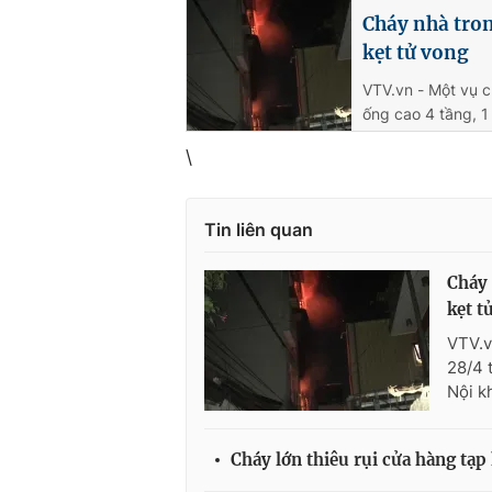
Cháy nhà tro
kẹt tử vong
VTV.vn - Một vụ c
ống cao 4 tầng, 1
\
Tin liên quan
Cháy 
kẹt t
VTV.v
28/4 
Nội k
Cháy lớn thiêu rụi cửa hàng tạp