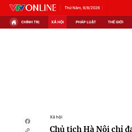
Thứ Năm, 6/8/2026
CHÍNH TRỊ
XÃ HỘI
PHÁP LUẬT
THẾ GIỚI
Chính trị
Xã hội
Thế giới
Kinh tế
Tin tức
Tài chính
Thế giới đó đây
Thị trường
Câu chuyện quốc tế
Góc doanh nghiệp
Dữ liệu và đời sống
Xã hội
Chủ tịch Hà Nội chỉ 