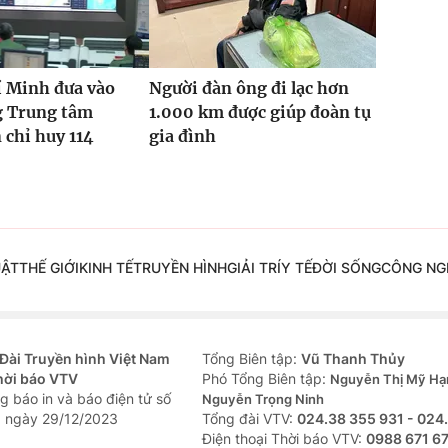
í Minh đưa vào
Người đàn ông đi lạc hơn
g Trung tâm
1.000 km được giúp đoàn tụ
 chỉ huy 114
gia đình
UẬT
THẾ GIỚI
KINH TẾ
TRUYỀN HÌNH
GIẢI TRÍ
Y TẾ
ĐỜI SỐNG
CÔNG NG
Đài Truyền hình Việt Nam
Tổng Biên tập:
Vũ Thanh Thủy
hời báo VTV
Phó Tổng Biên tập:
Nguyễn Thị Mỹ Hạ
g báo in và báo điện tử số
Nguyễn Trọng Ninh
 ngày 29/12/2023
Tổng đài VTV:
024.38 355 931 - 024
Ðiện thoại Thời báo VTV:
0988 671 6