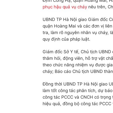
Định Công Hạ, quận Hoàng Mai, Hà 
phục hậu quả vụ cháy
nêu trên, Ch
UBND TP Hà Nội giao Giám đốc Côn
quận Hoàng Mai và các đơn vị liên
tra, làm rõ nguyên nhân vụ cháy, l
quy định của pháp luật.
Giám đốc Sở Y tế, Chủ tịch UBND q
thăm hỏi, động viên, hỗ trợ vật chấ
theo chức năng nhiệm vụ được giao
cháy; Báo cáo Chủ tịch UBND thàn
Đồng thời UBND TP Hà Nội giao UB
làm tốt công tác phân tích, dự bá
công tác PCCC và CNCH có trọng tâ
hiệu quả, đồng bộ công tác PCCC 