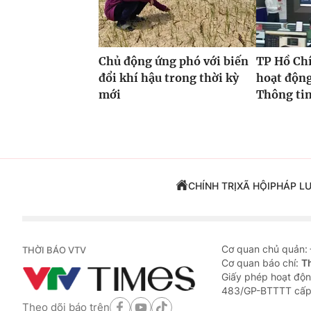
Chủ động ứng phó với biến
TP Hồ Ch
đổi khí hậu trong thời kỳ
hoạt độn
mới
Thông tin
CHÍNH TRỊ
XÃ HỘI
PHÁP L
Cơ quan chủ quản:
THỜI BÁO VTV
Cơ quan báo chí:
T
Giấy phép hoạt độn
483/GP-BTTTT cấp
Theo dõi báo trên