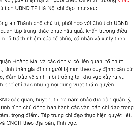
Nội, gây thiệt hại 3 người chết. Để khẩn trương
khắc
ủ tịch UBND TP Hà Nội chỉ đạo như sau:
g an Thành phố chủ trì, phối hợp với Chủ tịch UBND
 quan tập trung khắc phục hậu quả, khẩn trương điều
àm rõ trách nhiệm của tổ chức, cá nhân và xử lý theo
uận Hoàng Mai và các đơn vị có liên quan, tổ chức
t, tinh thần gia đình người bị nạn theo quy định; căn cứ
, đảm bảo vệ sinh môi trường tại khu vực xảy ra vụ
h phố chỉ đạo những nội dung vượt thẩm quyền.
ND các quận, huyện, thị xã nắm chắc địa bàn quản lý,
o tình hình chủ động ban hành các văn bản chỉ đạo trong
m, trọng điểm. Tập trung chỉ đạo thực hiện quyết liệt,
và CNCH theo địa bàn, lĩnh vực.