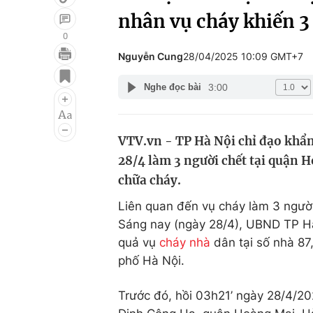
nhân vụ cháy khiến 3
0
Nguyễn Cung
28/04/2025 10:09 GMT+7
Giải trí
Đời sống
3:00
Nghe đọc bài
Điện ảnh
Du lịch
Âm nhạc
Làm đẹp
VTV.vn - TP Hà Nội chỉ đạo khẩn
Sao
Chất lượng cuộc sốn
28/4 làm 3 người chết tại quận H
chữa cháy.
Liên quan đến vụ cháy làm 3 người
Sáng nay (ngày 28/4), UBND TP Hà 
quả vụ
cháy nhà
dân tại số nhà 87
phố Hà Nội.
Trước đó, hồi 03h21’ ngày 28/4/20