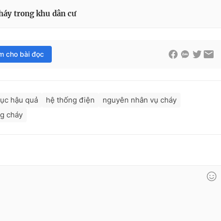
cháy trong khu dân cư
im cho bài đọc
ục hậu quả
hệ thống điện
nguyên nhân vụ cháy
g cháy