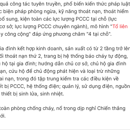
quả công tác tuyên truyền, phổ biến kiến thức pháp luật
c biện pháp phòng ngừa, kỹ năng thoát nạn, thoát hiểm
 bổ sung, kiện toàn các lực lượng PCCC tại chỗ (lực
cơ sở; lực lượng PCCC chuyên ngành), mô hình "
Tổ liên
y công cộng" đáp ứng phương châm "4 tại chỗ".
 đình kết hợp kinh doanh, sản xuất có từ 2 tầng trở lê
lối thoát nạn thứ 2, trang bị hệ thống báo cháy tự động,
 hộ tại gia đình; hướng dẫn chủ cơ sở, chủ hộ gia đình
ạn, cứu hộ để chủ động phát hiện và loại trừ những
ai nạn, trong đó tập trung kiểm tra các điều kiện về
iết bị PCCC, hệ thống điện; quản lý, sử dụng điện, nguồn
thiết bị sinh lửa, sinh nhiệt.
àn phòng chống cháy, nổ trong dịp nghỉ Chiến thắng
ới.