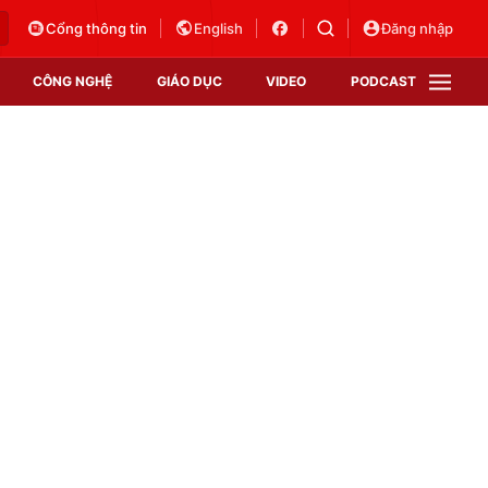
Cổng thông tin
English
Đăng nhập
CÔNG NGHỆ
GIÁO DỤC
VIDEO
PODCAST
VTV Money
VTV Thể thao
VTV Sức khoẻ
Bất động sản
Thị trường 24h
Tấm lòng Việt
Vươn mình bằng AI
VTV4
VTV8
VTV9
Lịch phát sóng
Giao lưu trực tuyến
Sự kiện