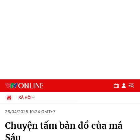
XÃ HỘI
Chính trị
26/04/2025 10:24 GMT+7
Xã hội
Chuyện tấm bản đồ của má
Pháp luật
Chuyên mục
Kinh tế
Sáu
Thể thao