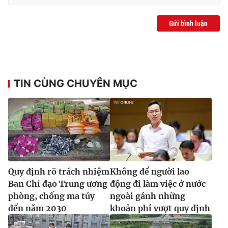
Ðiện thoại Thời báo VTV:
024.66 897 897
Email:
toasoan@vtv.vn
Gửi bình luận
Liên hệ quảng cáo:
024-7300.7108
TIN CÙNG CHUYÊN MỤC
Quy định rõ trách nhiệm
Không để người lao
® Cấm sao chép dưới mọi hình thức nếu không có sự chấp
Ban Chỉ đạo Trung ương
động đi làm việc ở nước
thuận bằng văn bản. Ghi rõ nguồn VTV.vn khi phát hành lại
phòng, chống ma túy
ngoài gánh những
thông tin từ website này.
đến năm 2030
khoản phí vượt quy định