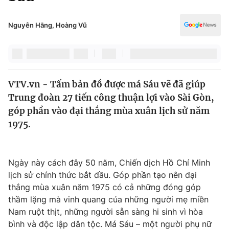
Chính trị
Truyền hình
Văn hóa - Giải trí
Nguyễn Hằng, Hoàng Vũ
Xã hội
Y tế
Đời sống
Pháp luật
Công nghệ
Giáo dục
VTV.vn - Tấm bản đồ được má Sáu vẽ đã giúp
Y tế
Trung đoàn 27 tiến công thuận lợi vào Sài Gòn,
góp phần vào đại thắng mùa xuân lịch sử năm
Thế giới
1975.
Tin tức
Kinh tế
Ngày này cách đây 50 năm, Chiến dịch Hồ Chí Minh
Thế giới đó đây
Tài chính
lịch sử chính thức bắt đầu. Góp phần tạo nên đại
Dữ liệu và đời sống
Câu chuyện quốc tế
thắng mùa xuân năm 1975 có cả những đóng góp
Thị trường
thầm lặng mà vinh quang của những người mẹ miền
Truyền hình
Nam ruột thịt, những người sẵn sàng hi sinh vì hòa
Góc doanh nghiệp
bình và độc lập dân tộc. Má Sáu – một người phụ nữ