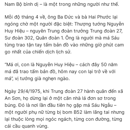
Phim VTV
Nam Bộ bình dị – là một trong những người như thế.
Giải trí
Hậu trường
Mỗi độ tháng 4 về, ông Ba Đức và bà Hai Phước lại
Điện ảnh
Đời sống
ngóng chờ một người đặc biệt: Thượng tướng Nguyễn
Nhân vật
Âm nhạc
Huy Hiệu – nguyên Trung đoàn trưởng Trung đoàn 27,
Du lịch
Khán giả
Sư đoàn 302, Quân đoàn 1. Ông là người mà má Sáu
Giáo dục
Sao
từng trao tận tay tấm bản đồ vào những giờ phút cam
Làm đẹp
Giải sao mai
go nhất của chiến dịch lịch sử.
Tuyển sinh
Công nghệ
Chất lượng cuộc sống
Học trực tuyến
“Má ơi, con là Nguyễn Huy Hiệu – cách đây 50 năm
Hitech Công nghệ tương lai
má đã trao tấm bản đồ, hôm nay con lại trở về với
Giao lưu trực tuyến
má”, vị tướng già nghẹn ngào.
Sản phẩm
Lịch phát sóng
Ngày 29/4/1975, khi Trung đoàn 27 hành quân đến xã
Thị trường
An Sơn, họ dừng lại ở một căn nhà lá đơn sơ trong
Tư vấn
búng. Đó là nơi lần đầu tiên họ gặp má Sáu Ngẫu –
Chuyên mục khác
một người phụ nữ từng bị bom B52 làm lãng tai nhưng
lại thuộc lòng mọi ngóc ngách, từng con đường, từng
Emagazine
Podcast
cái cầu quanh vùng.