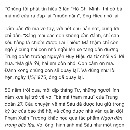
''Chúng tôi phát tín hiệu 3 lần "Hồ Chí Minh" thì có bà
Photo
Infographic
má mở cửa ra đáp lại ''muôn năm'', ông Hiệu nhớ lại.
Video
Shorts video
Tấm bản đồ má vẽ tay, với nét chữ nắn nót, cùng lời
chỉ dẫn: “Sáng mai các con không cần đánh, chỉ cần
kêu hàng là chiếm được Lái Thiêu”. Má thậm chí còn
VTV Money
VTV Thể thao
ngỏ ý cùng hai con nhỏ ngồi lên xe tăng dẫn đường.
Trung đoàn trưởng Nguyễn Huy Hiệu đã từ chối với lời
VTV Sức khoẻ
Bất động sản
hứa: “Má già rồi, hai em còn nhỏ. Con cảm ơn má.
Đánh xong chúng con sẽ quay lại”. Và đúng như lời
Thị trường 24h
Tấm lòng Việt
hẹn, ngày 1/5/1975, ông đã quay lại.
50 năm trôi qua, mỗi dịp tháng Tư, những người lính
VTV4
Vươn mình bằng AI
năm xưa lại trở về với “bà má tham mưu” của Trung
đoàn 27. Câu chuyện về má Sáu đã được lưu giữ trong
VTV9
VTV8
ký ức của bao thế hệ, và cũng được nhà văn quân đội
Phạm Xuân Trường khắc họa qua tác phẩm
Ngọn đèn
trong bão lửa
. Với ông, hình ảnh má Sáu như một ngọn
Liên hệ tòa soạn
English