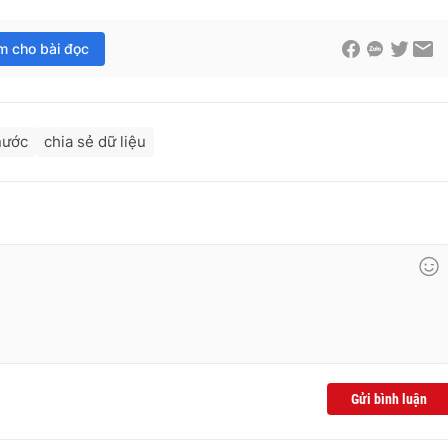
im cho bài đọc
nước
chia sẻ dữ liệu
Gửi bình luận