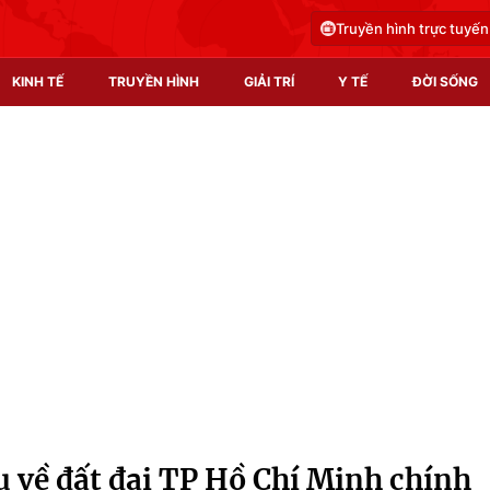
Truyền hình trực tuyến
KINH TẾ
TRUYỀN HÌNH
GIẢI TRÍ
Y TẾ
ĐỜI SỐNG
Pháp luật
Y tế
Truyền hình
Multimedia
Phim VTV
Video
Hậu trường
Shorts video
Nhân vật
Podcast
Khán giả
EMagazine
Giải sao mai
Photo
u về đất đai TP Hồ Chí Minh chính
Infographic