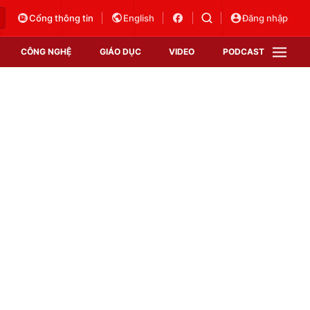
Cổng thông tin
English
Đăng nhập
CÔNG NGHỆ
GIÁO DỤC
VIDEO
PODCAST
VTV Money
VTV Thể thao
VTV Sức khoẻ
Bất động sản
Thị trường 24h
Tấm lòng Việt
Vươn mình bằng AI
VTV4
VTV8
VTV9
Lịch phát sóng
Giao lưu trực tuyến
Sự kiện