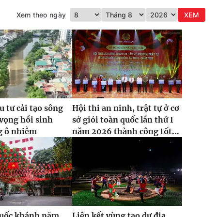
Xem theo ngày
XEM
u tư cải tạo sông
Hội thi an ninh, trật tự ở cơ
vọng hồi sinh
sở giỏi toàn quốc lần thứ I
g ô nhiễm
năm 2026 thành công tốt...
Quốc khánh năm
Liên kết vùng tạo dư địa