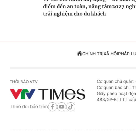
điểm đến an toàn, nâng tầm
2027 nghỉ
trải nghiệm cho du khách
CHÍNH TRỊ
XÃ HỘI
PHÁP L
Cơ quan chủ quản:
THỜI BÁO VTV
Cơ quan báo chí:
T
Giấy phép hoạt độn
483/GP-BTTTT cấp
Theo dõi báo trên