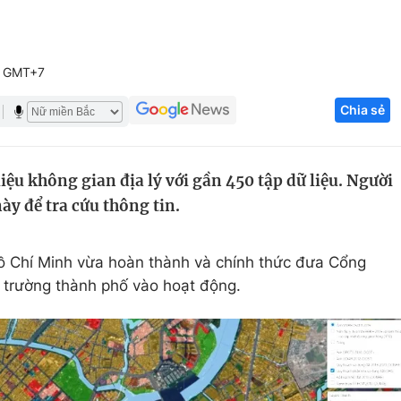
Góc ảnh
7 GMT+7
Giáo dục
Công nghệ
Chia sẻ
Tuyển sinh
Hitech Công ng
Học trực tuyến
Sản phẩm
iệu không gian địa lý với gần 450 tập dữ liệu. Người
g
Thị trường
ày để tra cứu thông tin.
Tư vấn
ồ Chí Minh vừa hoàn thành và chính thức đưa Cổng
i trường thành phố vào hoạt động.