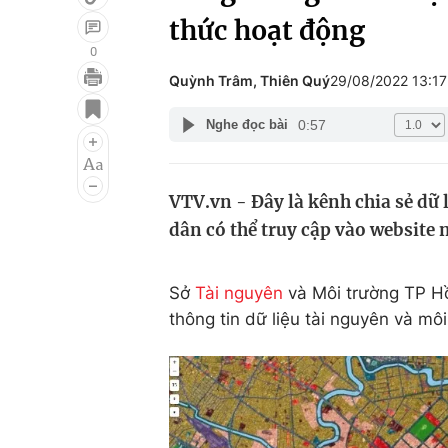
thức hoạt động
0
Quỳnh Trâm, Thiên Quý
29/08/2022 13:1
Giải trí
Đời sống
0:57
Nghe đọc bài
Điện ảnh
Du lịch
Âm nhạc
Làm đẹp
VTV.vn - Đây là kênh chia sẻ dữ l
Sao
Chất lượng cuộc sốn
dân có thể truy cập vào website n
Sở
Tài nguyên
và Môi trường TP H
thông tin dữ liệu tài nguyên và mô