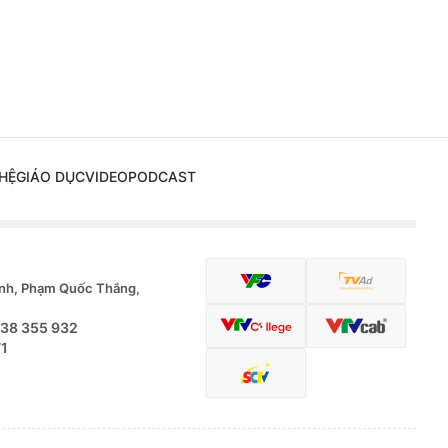
HỆ
GIÁO DỤC
VIDEO
PODCAST
nh, Phạm Quốc Thắng,
.38 355 932
71