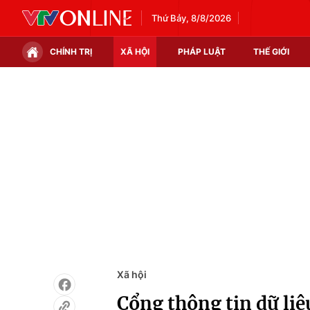
Thứ Bảy, 8/8/2026
CHÍNH TRỊ
XÃ HỘI
PHÁP LUẬT
THẾ GIỚI
Chính trị
Xã hội
Thế giới
Kinh tế
Tin tức
Tài chính
Thế giới đó đây
Thị trường
Câu chuyện quốc tế
Góc doanh nghiệp
Dữ liệu và đời sống
Xã hội
Cổng thông tin dữ liệ