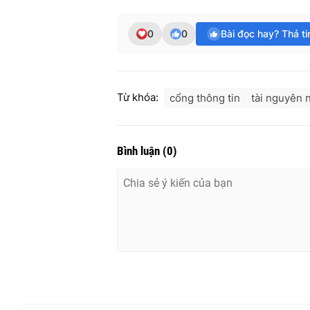
0
0
Bài đọc hay? Thả t
Từ khóa:
cổng thông tin
tài nguyên 
Bình luận
(
0
)