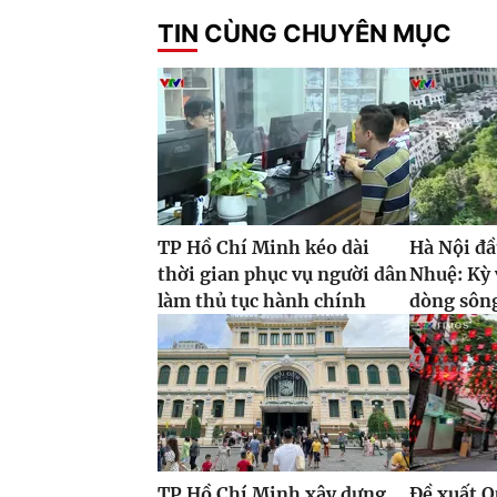
TIN CÙNG CHUYÊN MỤC
TP Hồ Chí Minh kéo dài
Hà Nội đầ
thời gian phục vụ người dân
Nhuệ: Kỳ 
làm thủ tục hành chính
dòng sôn
TP Hồ Chí Minh xây dựng
Đề xuất 