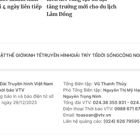
 4 ngày liên tiếp
tăng trưởng mới cho du lịch
Lâm Đồng
UẬT
THẾ GIỚI
KINH TẾ
TRUYỀN HÌNH
GIẢI TRÍ
Y TẾ
ĐỜI SỐNG
CÔNG NG
Đài Truyền hình Việt Nam
Tổng Biên tập:
Vũ Thanh Thủy
hời báo VTV
Phó Tổng Biên tập:
Nguyễn Thị Mỹ Hạ
g báo in và báo điện tử số
Nguyễn Trọng Ninh
 ngày 29/12/2023
Tổng đài VTV:
024.38 355 931 - 024
Ðiện thoại Thời báo VTV:
0988 671 6
Email:
toasoan@vtv.vn
Liên hệ quảng cáo:
(024) 626 79595