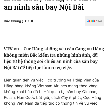
Chính trị
an ninh sân bay Nội Bài
Truyền hình
Văn hóa - Giải trí
Xã hội
Y tế
Đức Chung (TCKD)
Đời sống
Pháp luật
Công nghệ
Giáo dục
Y tế
VTV.vn - Cục Hàng không yêu cầu Cảng vụ Hàng
không miền Bắc kiểm tra những hình ảnh, dữ
Thế giới
liệu từ hệ thống soi chiếu an ninh của sân bay
Tin tức
Nội Bài để tiếp tục làm rõ vụ việc.
Kinh tế
Thế giới đó đây
Liên quan đến vụ việc 1 cơ trưởng và 1 tiếp viên của
Tài chính
Dữ liệu và đời sống
Hãng hàng không Vietnam Airlines mang theo vàng
Câu chuyện quốc tế
Thị trường
không khai báo đã bị Hải quan tại sân bay Gimhae,
Pusan, Hàn Quốc bắt giữ, cách đây ít phút, Cục Hàng
Truyền hình
Góc doanh nghiệp
không Việt Nam đã tiếp tục có thông tin về vụ việc