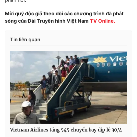
phản hồi.
Photo
Infographic
Mời quý độc giả theo dõi các chương trình đã phát
sóng của Đài Truyền hình Việt Nam
TV Online.
Video
Shorts video
Tin liên quan
VTV Money
VTV Thể thao
VTV Sức khoẻ
Bất động sản
Thị trường 24h
Tấm lòng Việt
VTV4
Vươn mình bằng AI
VTV9
VTV8
Vietnam Airlines tăng 545 chuyến bay dịp lễ 30/4
Liên hệ tòa soạn
English