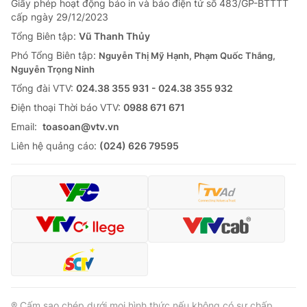
Giấy phép hoạt động báo in và báo điện tử số 483/GP-BTTTT
cấp ngày 29/12/2023
Tổng Biên tập:
Vũ Thanh Thủy
Phó Tổng Biên tập:
Nguyễn Thị Mỹ Hạnh, Phạm Quốc Thắng,
Nguyễn Trọng Ninh
Tổng đài VTV:
024.38 355 931 - 024.38 355 932
Ðiện thoại Thời báo VTV:
0988 671 671
Email:
toasoan@vtv.vn
Liên hệ quảng cáo:
(024) 626 79595
® Cấm sao chép dưới mọi hình thức nếu không có sự chấp