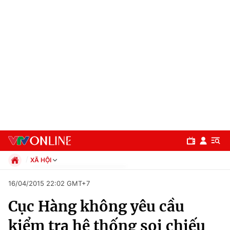
XÃ HỘI
Chính trị
16/04/2015 22:02 GMT+7
Xã hội
Cục Hàng không yêu cầu
Pháp luật
Chuyên mục
Kinh tế
kiểm tra hệ thống soi chiếu
Thể thao