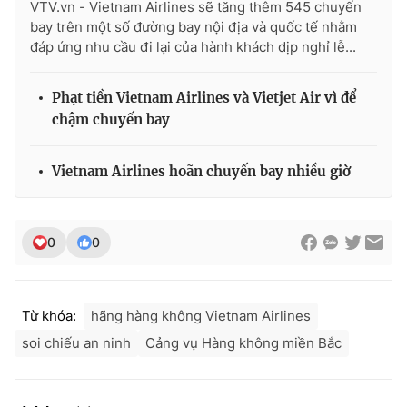
VTV.vn - Vietnam Airlines sẽ tăng thêm 545 chuyến
bay trên một số đường bay nội địa và quốc tế nhằm
đáp ứng nhu cầu đi lại của hành khách dịp nghỉ lễ...
THỜI BÁO VTV
Phạt tiền Vietnam Airlines và Vietjet Air vì để
chậm chuyến bay
Vietnam Airlines hoãn chuyến bay nhiều giờ
Theo dõi báo trên
Cơ quan chủ quản:
Đài Truyền hình Việt Nam
0
0
Cơ quan báo chí:
Thời báo VTV
Giấy phép hoạt động báo in và báo điện tử số 483/GP-BTTTT
cấp ngày 29/12/2023
Từ khóa:
hãng hàng không Vietnam Airlines
Tổng Biên tập:
Vũ Thanh Thủy
soi chiếu an ninh
Cảng vụ Hàng không miền Bắc
Phó Tổng Biên tập:
Nguyễn Thị Mỹ Hạnh, Phạm Quốc Thắng,
Nguyễn Trọng Ninh
Tổng đài VTV:
024.38 355 931 - 024.38 355 932