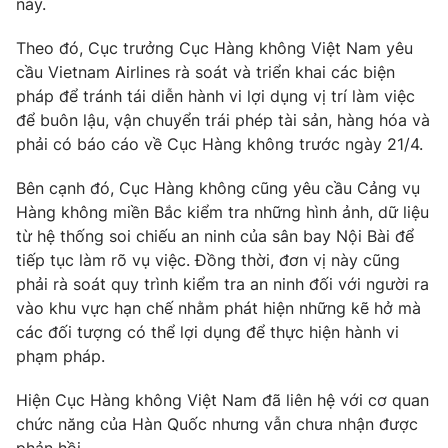
này.
Phim VTV
Giải trí
Hậu trường
Theo đó, Cục trưởng Cục Hàng không Việt Nam yêu
Điện ảnh
cầu Vietnam Airlines rà soát và triển khai các biện
Đời sống
Nhân vật
pháp để tránh tái diễn hành vi lợi dụng vị trí làm việc
Âm nhạc
để buôn lậu, vận chuyển trái phép tài sản, hàng hóa và
Du lịch
Khán giả
Giáo dục
Sao
phải có báo cáo về Cục Hàng không trước ngày 21/4.
Làm đẹp
Giải sao mai
Tuyển sinh
Bên cạnh đó, Cục Hàng không cũng yêu cầu Cảng vụ
Công nghệ
Chất lượng cuộc sống
Hàng không miền Bắc kiểm tra những hình ảnh, dữ liệu
Học trực tuyến
từ hệ thống soi chiếu an ninh của sân bay Nội Bài để
Hitech Công nghệ tương lai
Giao lưu trực tuyến
tiếp tục làm rõ vụ việc. Đồng thời, đơn vị này cũng
Sản phẩm
phải rà soát quy trình kiểm tra an ninh đối với người ra
vào khu vực hạn chế nhằm phát hiện những kẽ hở mà
Lịch phát sóng
Thị trường
các đối tượng có thể lợi dụng để thực hiện hành vi
phạm pháp.
Tư vấn
Chuyên mục khác
Hiện Cục Hàng không Việt Nam đã liên hệ với cơ quan
Emagazine
Podcast
chức năng của Hàn Quốc nhưng vẫn chưa nhận được