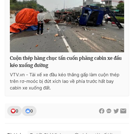
Photo
Infographic
Video
Shorts video
VTV Money
VTV Thể thao
Cuộn thép hàng chục tấn cuốn phăng cabin xe đầu
VTV Sức khoẻ
Bất động sản
kéo xuống đường
VTV.vn - Tài xế xe đầu kéo thắng gấp làm cuộn thép
Thị trường 24h
Tấm lòng Việt
trên rơ-moóc bị đứt xích lao về phía trước hất bay
cabin xe xuống đất.
VTV4
Vươn mình bằng AI
0
0
VTV9
VTV8
Liên hệ tòa soạn
English