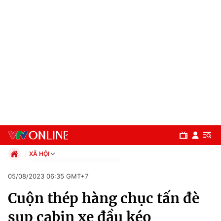
XÃ HỘI
Chính trị
05/08/2023 06:35 GMT+7
Xã hội
Cuộn thép hàng chục tấn đè
Pháp luật
Chuyên mục
Kinh tế
sụp cabin xe đầu kéo
Thể thao