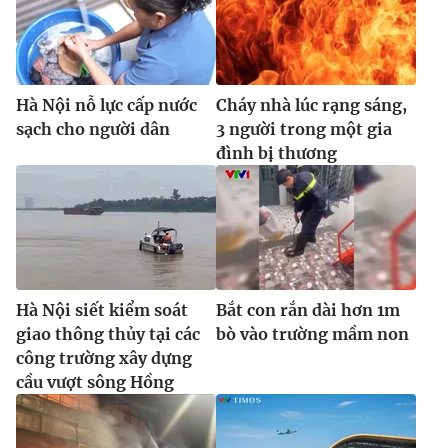
Ðiện thoại Thời báo VTV:
024.66 897 897
Email:
toasoan@vtv.vn
Liên hệ quảng cáo:
024-7300.7108
Hà Nội nỗ lực cấp nước
Cháy nhà lúc rạng sáng,
sạch cho người dân
3 người trong một gia
đình bị thương
Hà Nội siết kiểm soát
Bắt con rắn dài hơn 1m
giao thông thủy tại các
bò vào trường mầm non
® Cấm sao chép dưới mọi hình thức nếu không có sự chấp
công trường xây dựng
thuận bằng văn bản. Ghi rõ nguồn VTV.vn khi phát hành lại
cầu vượt sông Hồng
thông tin từ website này.