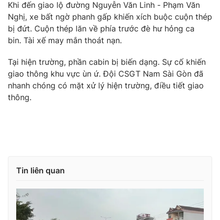
Phim VTV
Khi đến giao lộ đường Nguyễn Văn Linh - Phạm Văn
Giải trí
Nghị, xe bất ngờ phanh gấp khiến xích buộc cuộn thép
Hậu trường
bị đứt. Cuộn thép lăn về phía trước đè hư hỏng ca
Điện ảnh
Đời sống
bin. Tài xế may mắn thoát nạn.
Nhân vật
Âm nhạc
Du lịch
Khán giả
Tại hiện trường, phần cabin bị biến dạng. Sự cố khiến
Giáo dục
Sao
giao thông khu vực ùn ứ. Đội CSGT Nam Sài Gòn đã
Làm đẹp
Giải sao mai
nhanh chóng có mặt xử lý hiện trường, điều tiết giao
Tuyển sinh
Công nghệ
thông.
Chất lượng cuộc sống
Học trực tuyến
Hitech Công nghệ tương lai
Giao lưu trực tuyến
Sản phẩm
Lịch phát sóng
Thị trường
Tin liên quan
Tư vấn
Chuyên mục khác
Emagazine
Podcast