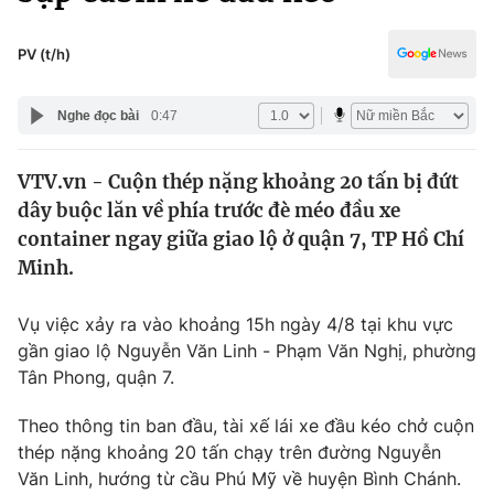
Chính trị
Truyền hình
Văn hóa - Giải trí
PV (t/h)
Xã hội
Y tế
Đời sống
Nghe đọc bài
0:47
Pháp luật
Công nghệ
Giáo dục
VTV.vn - Cuộn thép nặng khoảng 20 tấn bị đứt
Y tế
dây buộc lăn về phía trước đè méo đầu xe
container ngay giữa giao lộ ở quận 7, TP Hồ Chí
Thế giới
Minh.
Tin tức
Vụ việc xảy ra vào khoảng 15h ngày 4/8 tại khu vực
Kinh tế
gần giao lộ Nguyễn Văn Linh - Phạm Văn Nghị, phường
Thế giới đó đây
Tài chính
Tân Phong, quận 7.
Dữ liệu và đời sống
Câu chuyện quốc tế
Thị trường
Theo thông tin ban đầu, tài xế lái xe đầu kéo chở cuộn
thép nặng khoảng 20 tấn chạy trên đường Nguyễn
Truyền hình
Góc doanh nghiệp
Văn Linh, hướng từ cầu Phú Mỹ về huyện Bình Chánh.