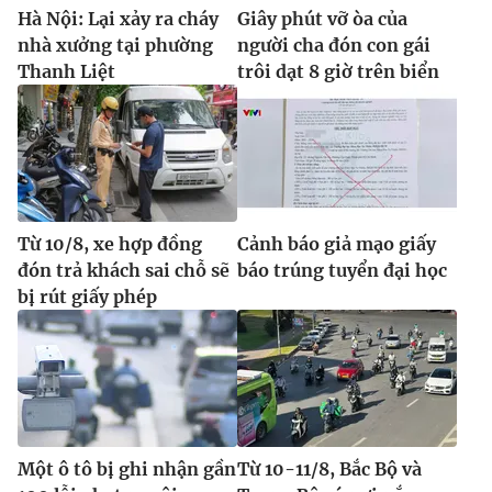
Ðiện thoại Thời báo VTV:
024.66 897 897
Hà Nội: Lại xảy ra cháy
Giây phút vỡ òa của
Email:
toasoan@vtv.vn
nhà xưởng tại phường
người cha đón con gái
Thanh Liệt
trôi dạt 8 giờ trên biển
Liên hệ quảng cáo:
024-7300.7108
Từ 10/8, xe hợp đồng
Cảnh báo giả mạo giấy
đón trả khách sai chỗ sẽ
báo trúng tuyển đại học
bị rút giấy phép
® Cấm sao chép dưới mọi hình thức nếu không có sự chấp
thuận bằng văn bản. Ghi rõ nguồn VTV.vn khi phát hành lại
thông tin từ website này.
Một ô tô bị ghi nhận gần
Từ 10-11/8, Bắc Bộ và