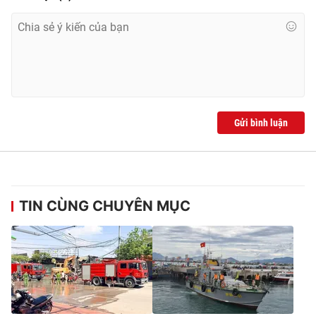
THỜI BÁO VTV
Gửi bình luận
Theo dõi báo trên
Cơ quan chủ quản:
Đài Truyền hình Việt Nam
Cơ quan báo chí:
Thời báo VTV
TIN CÙNG CHUYÊN MỤC
Giấy phép hoạt động báo in và báo điện tử số 483/GP-BTTTT
cấp ngày 29/12/2023
Tổng Biên tập:
Vũ Thanh Thủy
Phó Tổng Biên tập:
Nguyễn Thị Mỹ Hạnh, Phạm Quốc Thắng,
Nguyễn Trọng Ninh
Tổng đài VTV:
024.38 355 931 - 024.38 355 932