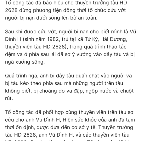
Phim VTV
Tổ công tác đã báo hiệu cho thuyền trưởng tàu HD
Giải trí
2628 dừng phương tiện đồng thời tổ chức cứu vớt
Hậu trường
người bị nạn dưới sông lên bờ an toàn.
Điện ảnh
Đời sống
Nhân vật
Sau khi được cứu vớt, người bị nạn cho biết mình là Vũ
Âm nhạc
Du lịch
Đình H (sinh năm 1982, trú tại xã Tứ Kỳ, Hải Dương,
Khán giả
Giáo dục
Sao
thuyền viên tàu HD 2628), trong quá trình thao tác
Làm đẹp
Giải sao mai
đệm va ở phía sau lái đã sơ ý vướng vào dây tàu và bị
Tuyển sinh
Công nghệ
ngã xuống sông.
Chất lượng cuộc sống
Học trực tuyến
Hitech Công nghệ tương lai
Quá trình ngã, anh bị dây tàu quấn chặt vào người và
Giao lưu trực tuyến
bị tàu kéo theo phía sau mà những người trên tàu
Sản phẩm
không biết, bị choáng do va đập, ngộp nước và chuột
Lịch phát sóng
rút.
Thị trường
Tổ công tác đã phối hợp cùng thuyền viên trên tàu sơ
Tư vấn
cứu cho anh Vũ Đình H, Hiện sức khỏe của anh đã tạm
Chuyên mục khác
thời ổn định, được đưa đến cơ sở y tế. Thuyền trưởng
Emagazine
Podcast
tàu HD 2628, anh Vũ Đình H. và các thuyền viên tàu