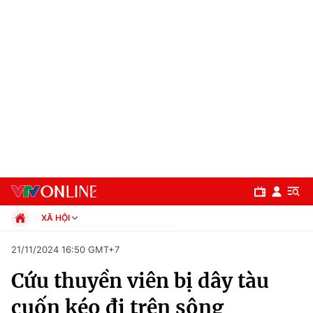
XÃ HỘI
Chính trị
21/11/2024 16:50 GMT+7
Xã hội
Cứu thuyền viên bị dây tàu
Pháp luật
Chuyên mục
Kinh tế
cuốn kéo đi trên sông
Thể thao