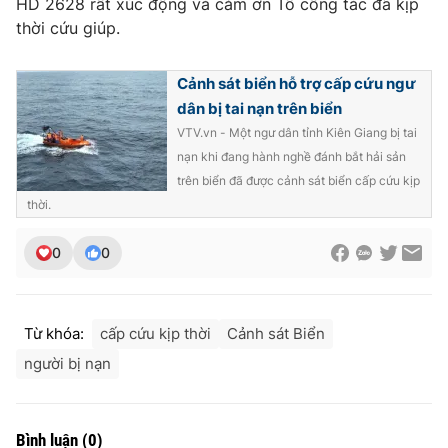
HD 2628 rất xúc động và cảm ơn Tổ công tác đã kịp
thời cứu giúp.
Photo
Infographic
Cảnh sát biển hỗ trợ cấp cứu ngư
Video
Shorts video
dân bị tai nạn trên biển
VTV.vn - Một ngư dân tỉnh Kiên Giang bị tai
VTV Money
VTV Thể thao
nạn khi đang hành nghề đánh bắt hải sản
trên biển đã được cảnh sát biển cấp cứu kịp
VTV Sức khoẻ
Bất động sản
thời.
0
0
Thị trường 24h
Tấm lòng Việt
VTV4
Vươn mình bằng AI
Từ khóa:
cấp cứu kịp thời
Cảnh sát Biển
người bị nạn
VTV9
VTV8
Liên hệ tòa soạn
English
Bình luận
(
0
)