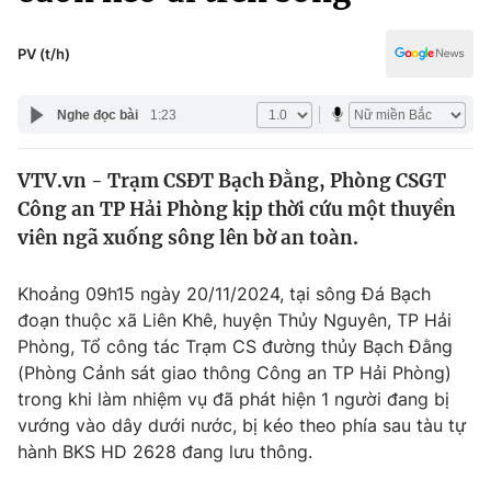
Chính trị
Truyền hình
Văn hóa - Giải trí
PV (t/h)
Xã hội
Y tế
Đời sống
Nghe đọc bài
1:23
Pháp luật
Công nghệ
Giáo dục
VTV.vn - Trạm CSĐT Bạch Đằng, Phòng CSGT
Y tế
Công an TP Hải Phòng kịp thời cứu một thuyền
viên ngã xuống sông lên bờ an toàn.
Thế giới
Khoảng 09h15 ngày 20/11/2024, tại sông Đá Bạch
Tin tức
đoạn thuộc xã Liên Khê, huyện Thủy Nguyên, TP Hải
Kinh tế
Phòng, Tổ công tác Trạm CS đường thủy Bạch Đằng
Thế giới đó đây
Tài chính
(Phòng Cảnh sát giao thông Công an TP Hải Phòng)
Dữ liệu và đời sống
Câu chuyện quốc tế
trong khi làm nhiệm vụ đã phát hiện 1 người đang bị
Thị trường
vướng vào dây dưới nước, bị kéo theo phía sau tàu tự
Truyền hình
hành BKS HD 2628 đang lưu thông.
Góc doanh nghiệp