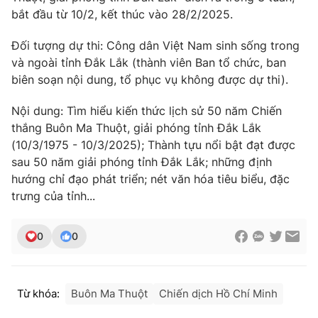
Ðiện thoại Thời báo VTV:
024.66 897 897
bắt đầu từ 10/2, kết thúc vào 28/2/2025.
Email:
toasoan@vtv.vn
Đối tượng dự thi: Công dân Việt Nam sinh sống trong
Liên hệ quảng cáo:
024-7300.7108
và ngoài tỉnh Đắk Lắk (thành viên Ban tổ chức, ban
biên soạn nội dung, tổ phục vụ không được dự thi).
Nội dung: Tìm hiểu kiến thức lịch sử 50 năm Chiến
thắng Buôn Ma Thuột, giải phóng tỉnh Đắk Lắk
(10/3/1975 - 10/3/2025); Thành tựu nổi bật đạt được
sau 50 năm giải phóng tỉnh Đắk Lắk; những định
hướng chỉ đạo phát triển; nét văn hóa tiêu biểu, đặc
trưng của tỉnh...
0
0
® Cấm sao chép dưới mọi hình thức nếu không có sự chấp
thuận bằng văn bản. Ghi rõ nguồn VTV.vn khi phát hành lại
thông tin từ website này.
Từ khóa:
Buôn Ma Thuột
Chiến dịch Hồ Chí Minh