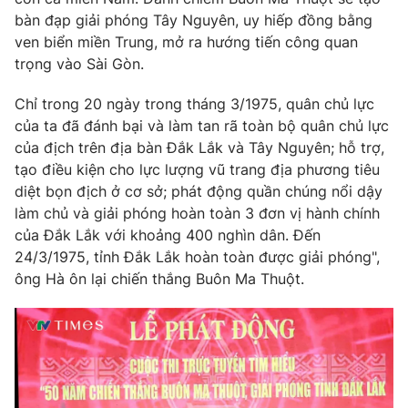
bàn đạp giải phóng Tây Nguyên, uy hiếp đồng bằng
Photo
Infographic
ven biển miền Trung, mở ra hướng tiến công quan
trọng vào Sài Gòn.
Video
Shorts video
Chỉ trong 20 ngày trong tháng 3/1975, quân chủ lực
của ta đã đánh bại và làm tan rã toàn bộ quân chủ lực
VTV Money
VTV Thể thao
của địch trên địa bàn Đắk Lắk và Tây Nguyên; hỗ trợ,
tạo điều kiện cho lực lượng vũ trang địa phương tiêu
VTV Sức khoẻ
Bất động sản
diệt bọn địch ở cơ sở; phát động quần chúng nổi dậy
làm chủ và giải phóng hoàn toàn 3 đơn vị hành chính
của Đắk Lắk với khoảng 400 nghìn dân. Đến
Thị trường 24h
Tấm lòng Việt
24/3/1975, tỉnh Đắk Lắk hoàn toàn được giải phóng",
ông Hà ôn lại chiến thắng Buôn Ma Thuột.
VTV4
Vươn mình bằng AI
VTV9
VTV8
Liên hệ tòa soạn
English