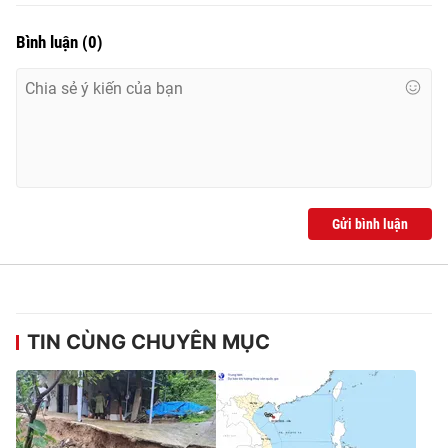
Bình luận
(
0
)
Gửi bình luận
TIN CÙNG CHUYÊN MỤC