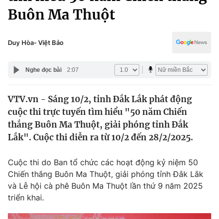
Chính trị
Buôn Ma Thuột
Truyền hình
Văn hóa - Giải trí
Xã hội
Y tế
Duy Hòa- Việt Bảo
Đời sống
Pháp luật
Công nghệ
Nghe đọc bài
2:07
Giáo dục
Y tế
VTV.vn - Sáng 10/2, tỉnh Đắk Lắk phát động
cuộc thi trực tuyến tìm hiểu "50 năm Chiến
Thế giới
thắng Buôn Ma Thuột, giải phóng tỉnh Đắk
Tin tức
Lắk". Cuộc thi diễn ra từ 10/2 đến 28/2/2025.
Kinh tế
Thế giới đó đây
Cuộc thi do Ban tổ chức các hoạt động kỷ niệm 50
Tài chính
Dữ liệu và đời sống
Chiến thắng Buôn Ma Thuột, giải phóng tỉnh Đắk Lắk
Câu chuyện quốc tế
Thị trường
và Lễ hội cà phê Buôn Ma Thuột lần thứ 9 năm 2025
triển khai.
Truyền hình
Góc doanh nghiệp