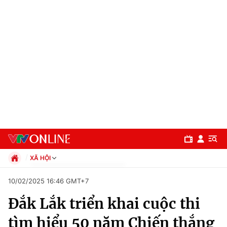
XÃ HỘI
Chính trị
10/02/2025 16:46 GMT+7
Xã hội
Đắk Lắk triển khai cuộc thi
Pháp luật
Chuyên mục
Kinh tế
tìm hiểu 50 năm Chiến thắng
Thể thao