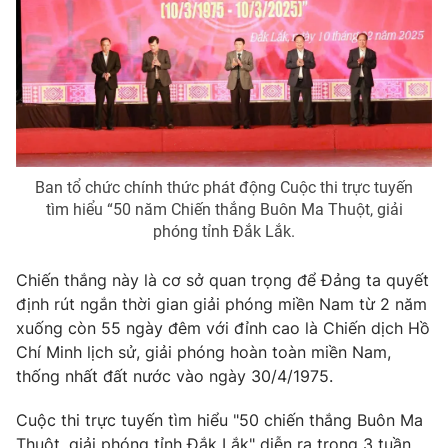
THỜI BÁO VTV
Ban tổ chức chính thức phát động Cuộc thi trực tuyến
Theo dõi báo trên
tìm hiểu “50 năm Chiến thắng Buôn Ma Thuột, giải
phóng tỉnh Đắk Lắk.
Cơ quan chủ quản:
Đài Truyền hình Việt Nam
Cơ quan báo chí:
Thời báo VTV
Chiến thắng này là cơ sở quan trọng để Đảng ta quyết
định rút ngắn thời gian giải phóng miền Nam từ 2 năm
Giấy phép hoạt động báo in và báo điện tử số 483/GP-BTTTT
cấp ngày 29/12/2023
xuống còn 55 ngày đêm với đỉnh cao là Chiến dịch Hồ
Chí Minh lịch sử, giải phóng hoàn toàn miền Nam,
Tổng Biên tập:
Vũ Thanh Thủy
thống nhất đất nước vào ngày 30/4/1975.
Phó Tổng Biên tập:
Nguyễn Thị Mỹ Hạnh, Phạm Quốc Thắng,
Nguyễn Trọng Ninh
Cuộc thi trực tuyến tìm hiểu "50 chiến thắng Buôn Ma
Tổng đài VTV:
024.38 355 931 - 024.38 355 932
Thuột, giải phóng tỉnh Đắk Lắk" diễn ra trong 3 tuần,