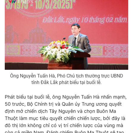
Phim VTV
Giải trí
Hậu trường
Điện ảnh
Đời sống
Nhân vật
Âm nhạc
Du lịch
Khán giả
Giáo dục
Sao
Làm đẹp
Giải sao mai
Tuyển sinh
Công nghệ
Chất lượng cuộc sống
Học trực tuyến
Hitech Công nghệ tương lai
Giao lưu trực tuyến
Ông Nguyễn Tuấn Hà, Phó Chủ tịch thường trực UBND
Sản phẩm
tỉnh Đắk Lắk phát biểu tại buổi lễ.
Lịch phát sóng
Thị trường
Phát biểu tại buổi lễ, ông Nguyễn Tuấn Hà nhấn mạnh,
50 trước, Bộ Chính trị và Quân ủy Trung ương quyết
Tư vấn
định mở chiến dịch Tây Nguyên và chọn Buôn Ma
Chuyên mục khác
Thuột làm mục tiêu quyết chiến chiến lược, bởi đây là
đô thị lớn không chỉ có vị trí chiến lược của vùng mà
Emagazine
Podcast
còn cả miền Nam. Đánh chiếm Buôn Ma Thuột sẽ tạo