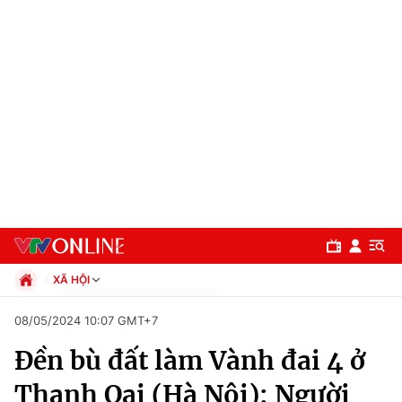
XÃ HỘI
Chính trị
08/05/2024 10:07 GMT+7
Xã hội
Đền bù đất làm Vành đai 4 ở
Pháp luật
Chuyên mục
Kinh tế
Thanh Oai (Hà Nội): Người
Thể thao