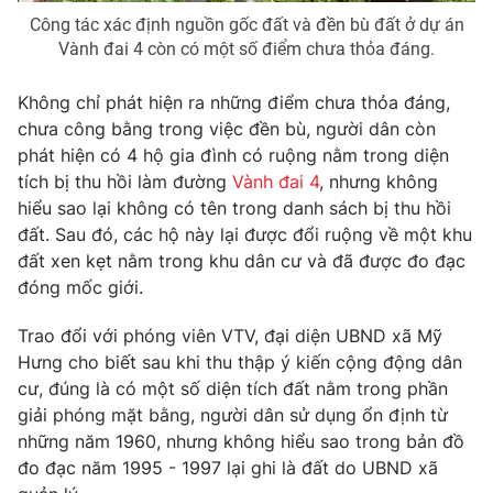
Công tác xác định nguồn gốc đất và đền bù đất ở dự án
Vành đai 4 còn có một số điểm chưa thỏa đáng.
Không chỉ phát hiện ra những điểm chưa thỏa đáng,
THỜI BÁO VTV
chưa công bằng trong việc đền bù, người dân còn
phát hiện có 4 hộ gia đình có ruộng nằm trong diện
tích bị thu hồi làm đường
Vành đai 4
, nhưng không
hiểu sao lại không có tên trong danh sách bị thu hồi
Theo dõi báo trên
đất. Sau đó, các hộ này lại được đổi ruộng về một khu
đất xen kẹt nằm trong khu dân cư và đã được đo đạc
Cơ quan chủ quản:
Đài Truyền hình Việt Nam
đóng mốc giới.
Cơ quan báo chí:
Thời báo VTV
Trao đổi với phóng viên VTV, đại diện UBND xã Mỹ
Giấy phép hoạt động báo in và báo điện tử số 483/GP-BTTTT
cấp ngày 29/12/2023
Hưng cho biết sau khi thu thập ý kiến cộng động dân
cư, đúng là có một số diện tích đất nằm trong phần
Tổng Biên tập:
Vũ Thanh Thủy
giải phóng mặt bằng, người dân sử dụng ổn định từ
Phó Tổng Biên tập:
Nguyễn Thị Mỹ Hạnh, Phạm Quốc Thắng,
những năm 1960, nhưng không hiểu sao trong bản đồ
Nguyễn Trọng Ninh
đo đạc năm 1995 - 1997 lại ghi là đất do UBND xã
Tổng đài VTV:
024.38 355 931 - 024.38 355 932