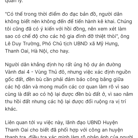
quản lý.
Ðiện thoại Thời báo VTV:
024.66 897 897
Email:
toasoan@vtv.vn
"Có thể trong thời điểm đo đạc bản đồ, người dân
Liên hệ quảng cáo:
024-7300.7108
không biết nên không đến để tiến hành kê khai. Chúng
tôi cũng đã có ý kiến với hồi đồng, nên xem xét làm
sao có chế độ cho các hộ gia đình đỡ thiệt thòi", ông
Lê Duy Trường, Phó Chủ tịch UBND xã Mỹ Hưng,
Thanh Oai, Hà Nội, cho hay.
Người dân khẳng định họ rất ủng hộ dự án đường
Vành đai 4 - Vùng Thủ đô, nhưng việc xác định nguồn
gốc đất, đền bù cần phải đảm bảo công bằng giữa
các hộ dân và mong muốn các cơ quan làm rõ vì sao
cùng là đất ao có hộ lại được đền bù đất ở, vì sao nằm
thu hồi đất nhưng các hộ lại được đổi ruộng ra vị trí
® Cấm sao chép dưới mọi hình thức nếu không có sự chấp
khác.
thuận bằng văn bản. Ghi rõ nguồn VTV.vn khi phát hành lại
thông tin từ website này.
Liên quan tới vụ việc này, lãnh đạo UBND Huyện
Thanh Oai cho biết đã phối hợp với công an huyện
thanh tra, điều tra xác minh làm rõ phản ánh của người