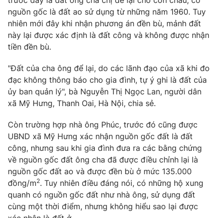
trước đây là đất ông cha chị để lại cho con cháu, có
Phim VTV
Giải trí
nguồn gốc là đất ao sử dụng từ những năm 1960. Tuy
Hậu trường
nhiên mới đây khi nhận phương án đền bù, mảnh đất
Điện ảnh
này lại được xác định là đất công và không được nhận
Đời sống
Nhân vật
tiền đền bù.
Âm nhạc
Du lịch
Khán giả
Giáo dục
"Đất của cha ông để lại, do các lãnh đạo của xã khi đo
Sao
Làm đẹp
đạc không thông báo cho gia đình, tự ý ghi là đất của
Giải sao mai
Tuyển sinh
ủy ban quản lý", bà Nguyễn Thị Ngọc Lan, người dân
Công nghệ
Chất lượng cuộc sống
xã Mỹ Hưng, Thanh Oai, Hà Nội, chia sẻ.
Học trực tuyến
Hitech Công nghệ tương lai
Giao lưu trực tuyến
Còn trường hợp nhà ông Phúc, trước đó cũng được
Sản phẩm
UBND xã Mỹ Hưng xác nhận nguồn gốc đất là đất
công, nhưng sau khi gia đình đưa ra các bằng chứng
Lịch phát sóng
Thị trường
về nguồn gốc đất ông cha đã được điều chỉnh lại là
nguồn gốc đất ao và được đền bù ở mức 135.000
Tư vấn
2
đồng/m
. Tuy nhiên điều đáng nói, có những hộ xung
Chuyên mục khác
quanh có nguồn gốc đất như nhà ông, sử dụng đất
Emagazine
Podcast
cùng một thời điểm, nhưng không hiểu sao lại được