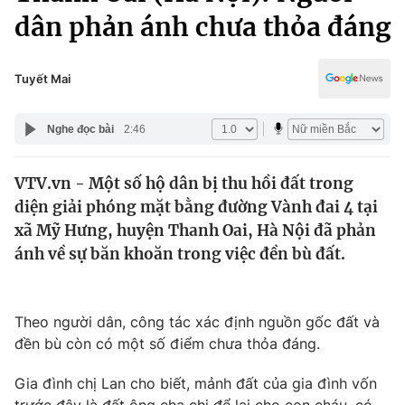
Chính trị
dân phản ánh chưa thỏa đáng
Truyền hình
Văn hóa - Giải trí
Xã hội
Y tế
Tuyết Mai
Đời sống
Pháp luật
Công nghệ
Nghe đọc bài
2:46
Giáo dục
Y tế
VTV.vn - Một số hộ dân bị thu hồi đất trong
diện giải phóng mặt bằng đường Vành đai 4 tại
Thế giới
xã Mỹ Hưng, huyện Thanh Oai, Hà Nội đã phản
Tin tức
ánh về sự băn khoăn trong việc đền bù đất.
Kinh tế
Thế giới đó đây
Tài chính
Dữ liệu và đời sống
Theo người dân, công tác xác định nguồn gốc đất và
Câu chuyện quốc tế
Thị trường
đền bù còn có một số điểm chưa thỏa đáng.
Truyền hình
Góc doanh nghiệp
Gia đình chị Lan cho biết, mảnh đất của gia đình vốn