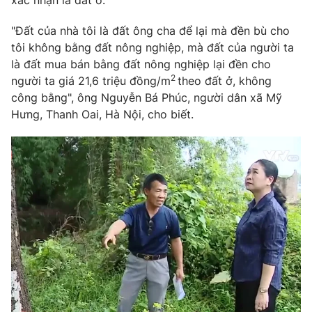
xác nhận là đất ở.
Photo
Infographic
"Đất của nhà tôi là đất ông cha để lại mà đền bù cho
tôi không bằng đất nông nghiệp, mà đất của người ta
Video
Shorts video
là đất mua bán bằng đất nông nghiệp lại đền cho
2
người ta giá 21,6 triệu đồng/m
theo đất ở, không
công bằng", ông Nguyễn Bá Phúc, người dân xã Mỹ
VTV Money
VTV Thể thao
Hưng, Thanh Oai, Hà Nội, cho biết.
VTV Sức khoẻ
Bất động sản
Thị trường 24h
Tấm lòng Việt
VTV4
Vươn mình bằng AI
VTV9
VTV8
Liên hệ tòa soạn
English