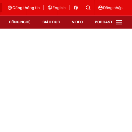
Cổng thông tin
English
Đăng nhập
CÔNG NGHỆ
GIÁO DỤC
VIDEO
PODCAST
VTV Money
VTV Thể thao
VTV Sức khoẻ
Bất động sản
Thị trường 24h
Tấm lòng Việt
Vươn mình bằng AI
VTV4
VTV8
VTV9
Lịch phát sóng
Giao lưu trực tuyến
Sự kiện