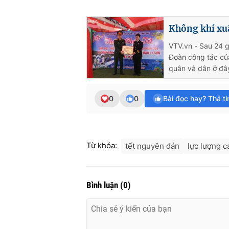
Không khí xu
VTV.vn - Sau 24 g
Đoàn công tác củ
quân và dân ở đâ
0
0
Bài đọc hay? Thả t
Từ khóa:
tết nguyên đán
lực lượng c
Bình luận
(
0
)