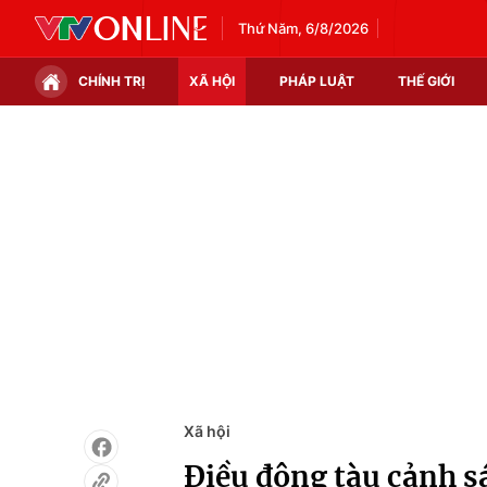
Thứ Năm, 6/8/2026
CHÍNH TRỊ
XÃ HỘI
PHÁP LUẬT
THẾ GIỚI
Chính trị
Xã hội
Thế giới
Kinh tế
Tin tức
Tài chính
Thế giới đó đây
Thị trường
Câu chuyện quốc tế
Góc doanh nghiệp
Dữ liệu và đời sống
Xã hội
Điều động tàu cảnh s