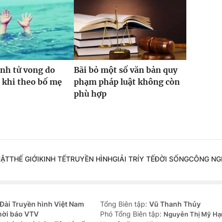
inh tử vong do
Bãi bỏ một số văn bản quy
 khi theo bố mẹ
phạm pháp luật không còn
phù hợp
UẬT
THẾ GIỚI
KINH TẾ
TRUYỀN HÌNH
GIẢI TRÍ
Y TẾ
ĐỜI SỐNG
CÔNG NG
Đài Truyền hình Việt Nam
Tổng Biên tập:
Vũ Thanh Thủy
hời báo VTV
Phó Tổng Biên tập:
Nguyễn Thị Mỹ Hạ