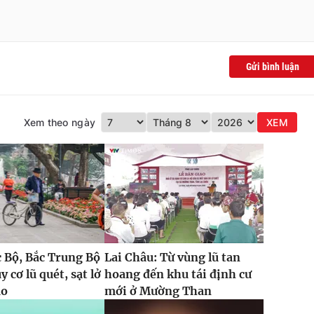
Gửi bình luận
Xem theo ngày
XEM
 Bộ, Bắc Trung Bộ
Lai Châu: Từ vùng lũ tan
 cơ lũ quét, sạt lở
hoang đến khu tái định cư
ao
mới ở Mường Than