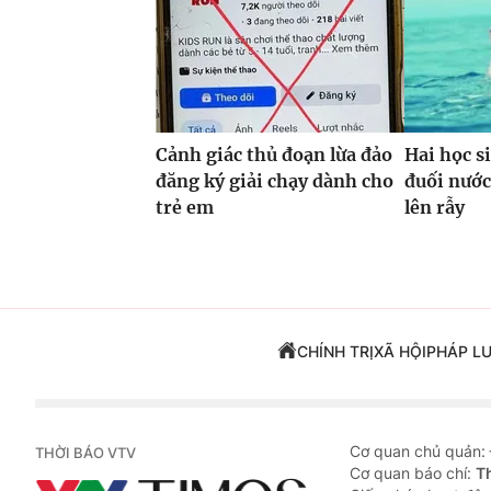
Cảnh giác thủ đoạn lừa đảo
Hai học s
đăng ký giải chạy dành cho
đuối nước
trẻ em
lên rẫy
CHÍNH TRỊ
XÃ HỘI
PHÁP L
Cơ quan chủ quản:
THỜI BÁO VTV
Cơ quan báo chí:
T