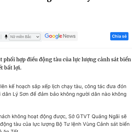
Góc ảnh
Giáo dục
Công nghệ
Chia sẻ
Tuyển sinh
Hitech Công ng
Học trực tuyến
Sản phẩm
t phối hợp điều động tàu của lực lượng cảnh sát biển
g
Thị trường
 bất lợi.
Tư vấn
ên kế hoạch sắp xếp lịch chạy tàu, công tác đưa đón
ời dân Lý Sơn để đảm bảo không người dân nào không
 khách không hoạt động được, Sở GTVT Quảng Ngãi sẽ
 động tàu của lực lượng Bộ Tư lệnh Vùng Cảnh sát biển
 ăn Tết.