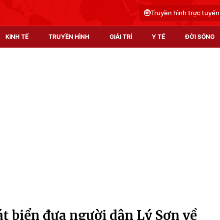
Truyền hình trực tuyến
KINH TẾ
TRUYỀN HÌNH
GIẢI TRÍ
Y TẾ
ĐỜI SỐNG
Pháp luật
Y tế
Truyền hình
Multimedia
Phim VTV
Video
Hậu trường
Shorts video
Nhân vật
Podcast
Khán giả
EMagazine
Giải sao mai
Photo
át biển đưa người dân Lý Sơn về
Infographic