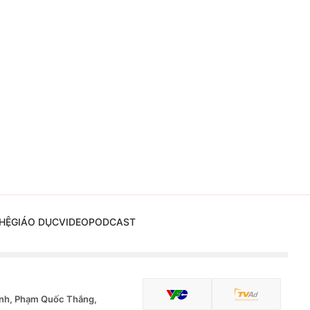
HỆ
GIÁO DỤC
VIDEO
PODCAST
nh, Phạm Quốc Thắng,