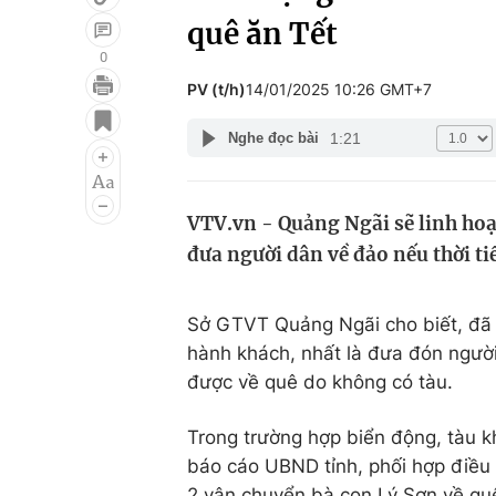
quê ăn Tết
0
PV (t/h)
14/01/2025 10:26 GMT+7
Giải trí
Đời sống
1:21
Nghe đọc bài
Điện ảnh
Du lịch
Âm nhạc
Làm đẹp
VTV.vn - Quảng Ngãi sẽ linh hoạ
Sao
Chất lượng cuộc sốn
đưa người dân về đảo nếu thời tiết
Sở GTVT Quảng Ngãi cho biết, đã l
hành khách, nhất là đưa đón ngư
được về quê do không có tàu.
Trong trường hợp biển động, tàu
báo cáo UBND tỉnh, phối hợp điều
2 vận chuyển bà con Lý Sơn về quê