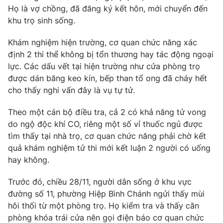
Họ là vợ chồng, đã đăng ký kết hôn, mới chuyển đến
Photo
Infographic
khu trọ sinh sống.
Khám nghiệm hiện trường, cơ quan chức năng xác
Video
Shorts video
định 2 thi thể không bị tổn thương hay tác động ngoại
lực. Các dấu vết tại hiện trường như cửa phòng trọ
VTV Money
VTV Thể thao
được dán băng keo kín, bếp than tổ ong đã cháy hết
cho thấy nghi vấn đây là vụ tự tử.
VTV Sức khoẻ
Bất động sản
Theo một cán bộ điều tra, cả 2 có khả năng tử vong
do ngộ độc khí CO, riêng một số vỉ thuốc ngủ được
Thị trường 24h
Tấm lòng Việt
tìm thấy tại nhà trọ, cơ quan chức năng phải chờ kết
quả khám nghiệm tử thi mới kết luận 2 người có uống
hay không.
VTV4
Vươn mình bằng AI
Trước đó, chiều 28/11, người dân sống ở khu vực
VTV9
VTV8
đường số 11, phường Hiệp Bình Chánh ngửi thấy mùi
hôi thối từ một phòng trọ. Họ kiểm tra và thấy căn
phòng khóa trái cửa nên gọi điện báo cơ quan chức
Liên hệ tòa soạn
English