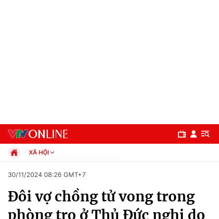
XÃ HỘI
Chính trị
30/11/2024 08:26 GMT+7
Xã hội
Đôi vợ chồng tử vong trong
Pháp luật
Chuyên mục
Kinh tế
phòng trọ ở Thủ Đức nghi do
Thể thao