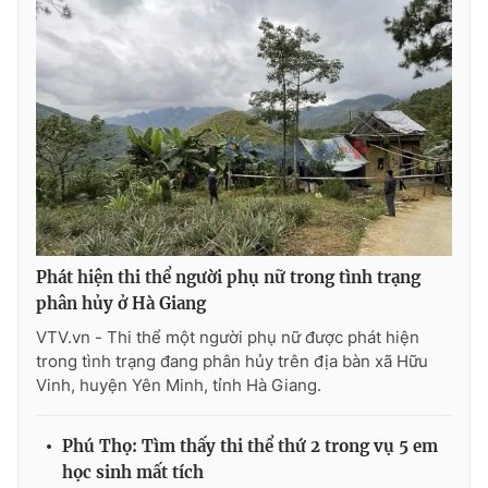
Ðiện thoại Thời báo VTV:
024.66 897 897
Email:
toasoan@vtv.vn
Liên hệ quảng cáo:
024-7300.7108
Phát hiện thi thể người phụ nữ trong tình trạng
phân hủy ở Hà Giang
VTV.vn - Thi thể một người phụ nữ được phát hiện
trong tình trạng đang phân hủy trên địa bàn xã Hữu
® Cấm sao chép dưới mọi hình thức nếu không có sự chấp
Vinh, huyện Yên Minh, tỉnh Hà Giang.
thuận bằng văn bản. Ghi rõ nguồn VTV.vn khi phát hành lại
thông tin từ website này.
Phú Thọ: Tìm thấy thi thể thứ 2 trong vụ 5 em
học sinh mất tích