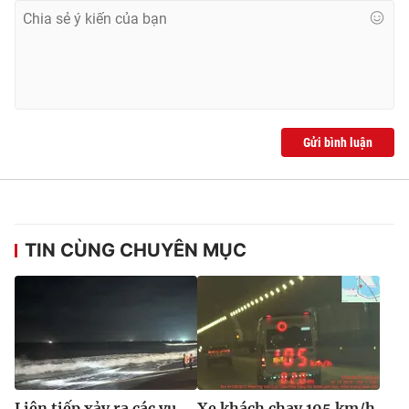
Gửi bình luận
TIN CÙNG CHUYÊN MỤC
Liên tiếp xảy ra các vụ
Xe khách chạy 105 km/h