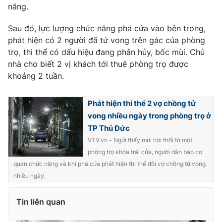
năng.
Sau đó, lực lượng chức năng phá cửa vào bên trong,
phát hiện có 2 người đã tử vong trên gác của phòng
THỜI BÁO VTV
trọ, thi thể có dấu hiệu đang phân hủy, bốc mùi. Chủ
nhà cho biết 2 vị khách tới thuê phòng trọ được
khoảng 2 tuần.
Theo dõi báo trên
Phát hiện thi thể 2 vợ chồng tử
vong nhiều ngày trong phòng trọ ở
Cơ quan chủ quản:
Đài Truyền hình Việt Nam
TP Thủ Đức
Cơ quan báo chí:
Thời báo VTV
VTV.vn - Ngửi thấy mùi hôi thối từ một
Giấy phép hoạt động báo in và báo điện tử số 483/GP-BTTTT
phòng trọ khóa trái cửa, người dân báo cơ
cấp ngày 29/12/2023
quan chức năng và khi phá cửa phát hiện thi thể đôi vợ chồng tử vong
Tổng Biên tập:
Vũ Thanh Thủy
nhiều ngày.
Phó Tổng Biên tập:
Nguyễn Thị Mỹ Hạnh, Phạm Quốc Thắng,
Nguyễn Trọng Ninh
Tin liên quan
Tổng đài VTV:
024.38 355 931 - 024.38 355 932