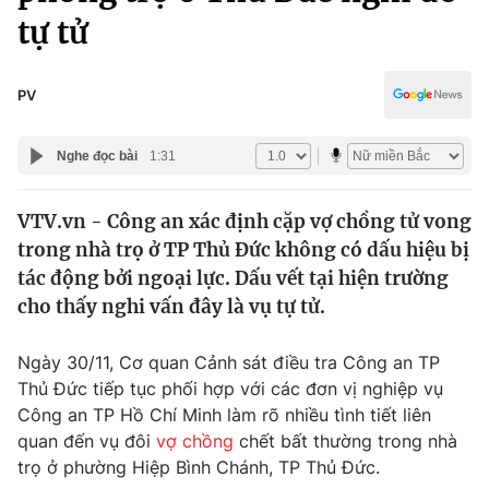
Chính trị
tự tử
Truyền hình
Văn hóa - Giải trí
Xã hội
Y tế
PV
Đời sống
Pháp luật
Công nghệ
Nghe đọc bài
1:31
Giáo dục
Y tế
VTV.vn - Công an xác định cặp vợ chồng tử vong
trong nhà trọ ở TP Thủ Đức không có dấu hiệu bị
Thế giới
tác động bởi ngoại lực. Dấu vết tại hiện trường
Tin tức
cho thấy nghi vấn đây là vụ tự tử.
Kinh tế
Thế giới đó đây
Ngày 30/11, Cơ quan Cảnh sát điều tra Công an TP
Tài chính
Dữ liệu và đời sống
Thủ Đức tiếp tục phối hợp với các đơn vị nghiệp vụ
Câu chuyện quốc tế
Thị trường
Công an TP Hồ Chí Minh làm rõ nhiều tình tiết liên
quan đến vụ đôi
vợ chồng
chết bất thường trong nhà
Truyền hình
Góc doanh nghiệp
trọ ở phường Hiệp Bình Chánh, TP Thủ Đức.