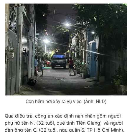
Phim VTV
Giải trí
Hậu trường
Điện ảnh
Đời sống
Nhân vật
Âm nhạc
Du lịch
Khán giả
Giáo dục
Sao
Làm đẹp
Giải sao mai
Tuyển sinh
Công nghệ
Chất lượng cuộc sống
Học trực tuyến
Hitech Công nghệ tương lai
Giao lưu trực tuyến
Sản phẩm
Lịch phát sóng
Thị trường
Con hẻm nơi xảy ra vụ việc. (Ảnh: NLĐ)
Tư vấn
Chuyên mục khác
Qua điều tra, công an xác định nạn nhân gồm người
phụ nữ tên N. (32 tuổi, quê tỉnh Tiền Giang) và người
Emagazine
Podcast
đàn ông tên Q. (32 tuổi, ngụ quận 6, TP Hồ Chí Minh).