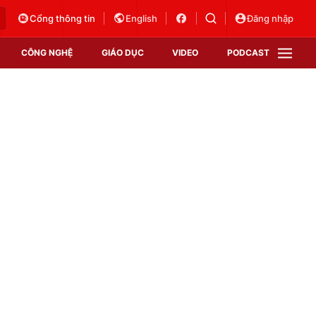
Cổng thông tin
English
Đăng nhập
CÔNG NGHỆ
GIÁO DỤC
VIDEO
PODCAST
VTV Money
VTV Thể thao
VTV Sức khoẻ
Bất động sản
Thị trường 24h
Tấm lòng Việt
Vươn mình bằng AI
VTV4
VTV8
VTV9
Lịch phát sóng
Giao lưu trực tuyến
Sự kiện