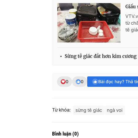
Giấu 
VTV.v
từ ch
tê giá
Sừng tê giác đắt hơn kim cương
0
0
Bài đọc hay? Thả t
Từ khóa:
sừng tê giác
ngà voi
Bình luận
(
0
)