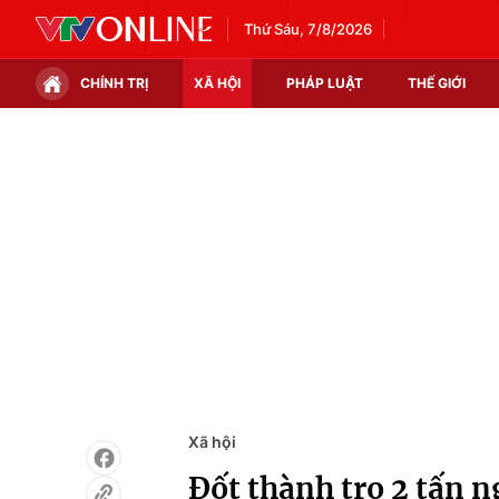
Thứ Sáu, 7/8/2026
CHÍNH TRỊ
XÃ HỘI
PHÁP LUẬT
THẾ GIỚI
Chính trị
Xã hội
Thế giới
Kinh tế
Tin tức
Tài chính
Thế giới đó đây
Thị trường
Câu chuyện quốc tế
Góc doanh nghiệp
Dữ liệu và đời sống
Xã hội
Đốt thành tro 2 tấn n