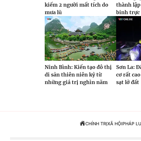
kiếm 2 người mất tích do
thành lập
mưa lũ
binh trực
Ninh Bình: Kiến tạo đô thị
Sơn La: Đ
di sản thiên niên kỷ từ
cơ rất cao
những giá trị nghìn năm
sạt lở đất
CHÍNH TRỊ
XÃ HỘI
PHÁP L