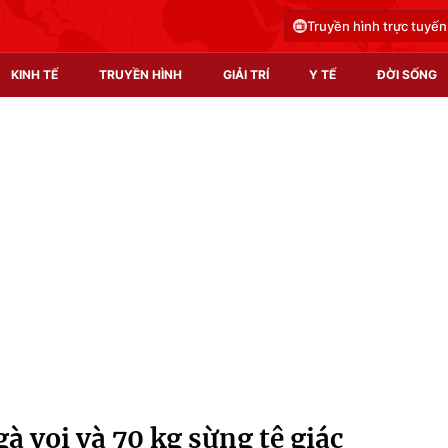
Truyền hình trực tuyến
KINH TẾ
TRUYỀN HÌNH
GIẢI TRÍ
Y TẾ
ĐỜI SỐNG
Pháp luật
Y tế
Truyền hình
Multimedia
Phim VTV
Video
Hậu trường
Shorts video
Nhân vật
Podcast
Khán giả
EMagazine
Giải sao mai
Photo
gà voi và 70 kg sừng tê giác
Infographic