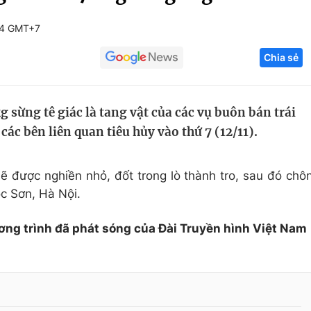
Góc ảnh
54 GMT+7
Chia sẻ
Giáo dục
Công nghệ
Tuyển sinh
Hitech Công ng
g sừng tê giác là tang vật của các vụ buôn bán trái
Học trực tuyến
Sản phẩm
c bên liên quan tiêu hủy vào thứ 7 (12/11).
g
Thị trường
Tư vấn
sẽ được nghiền nhỏ, đốt trong lò thành tro, sau đó chô
óc Sơn, Hà Nội.
ơng trình đã phát sóng của Đài Truyền hình Việt Nam