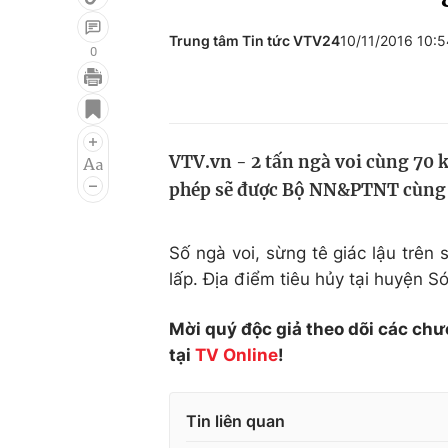
Trung tâm Tin tức VTV24
10/11/2016 10:
0
Giải trí
Đời sống
Điện ảnh
Du lịch
VTV.vn - 2 tấn ngà voi cùng 70 k
Âm nhạc
Làm đẹp
phép sẽ được Bộ NN&PTNT cùng cá
Sao
Chất lượng cuộc sốn
Số ngà voi, sừng tê giác lậu trên 
lấp. Địa điểm tiêu hủy tại huyện S
Mời quý độc giả theo dõi các chư
tại
TV Online
!
Tin liên quan