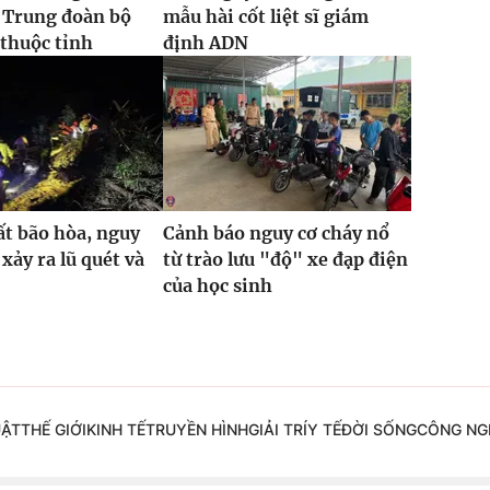
 Trung đoàn bộ
mẫu hài cốt liệt sĩ giám
 thuộc tỉnh
định ADN
ất bão hòa, nguy
Cảnh báo nguy cơ cháy nổ
 xảy ra lũ quét và
từ trào lưu "độ" xe đạp điện
của học sinh
UẬT
THẾ GIỚI
KINH TẾ
TRUYỀN HÌNH
GIẢI TRÍ
Y TẾ
ĐỜI SỐNG
CÔNG NG