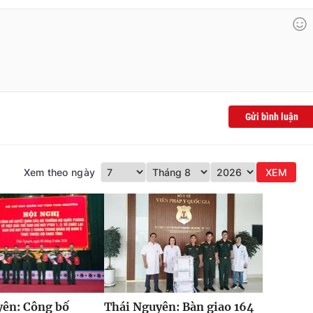
Gửi bình luận
Xem theo ngày
XEM
yên: Công bố
Thái Nguyên: Bàn giao 164