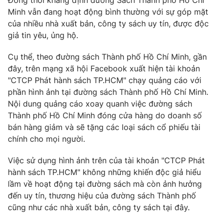
Đồng thời khẳng định đường Sách Thành phố Hồ Chí
Phim VTV
Giải trí
Minh vẫn đang hoạt động bình thường với sự góp mặt
Hậu trường
của nhiều nhà xuất bản, công ty sách uy tín, được độc
Điện ảnh
giả tin yêu, ủng hộ.
Đời sống
Nhân vật
Âm nhạc
Cụ thể, theo đường sách Thành phố Hồ Chí Minh, gần
Du lịch
Khán giả
Giáo dục
đây, trên mạng xã hội Facebook xuất hiện tài khoản
Sao
Làm đẹp
"CTCP Phát hành sách TP.HCM" chạy quảng cáo với
Giải sao mai
Tuyển sinh
phần hình ảnh tại đường sách Thành phố Hồ Chí Minh.
Công nghệ
Chất lượng cuộc sống
Nội dung quảng cáo xoay quanh việc đường sách
Học trực tuyến
Thành phố Hồ Chí Minh đóng cửa hàng do doanh số
Hitech Công nghệ tương lai
Giao lưu trực tuyến
bán hàng giảm và sẽ tặng các loại sách cổ phiếu tài
Sản phẩm
chính cho mọi người.
Lịch phát sóng
Thị trường
Việc sử dụng hình ảnh trên của tài khoản "CTCP Phát
hành sách TP.HCM" không những khiến độc giả hiểu
Tư vấn
lầm về hoạt động tại đường sách mà còn ảnh hưởng
Chuyên mục khác
đến uy tín, thương hiệu của đường sách Thành phố
Emagazine
Podcast
cũng như các nhà xuất bản, công ty sách tại đây.