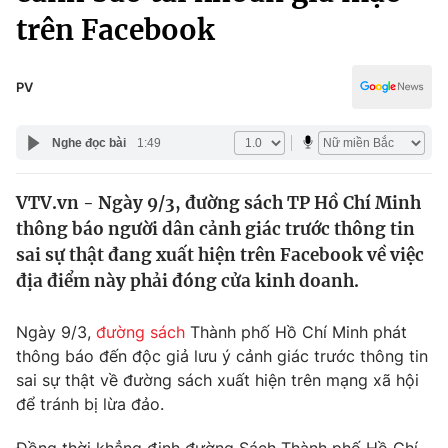
Chính trị
trên Facebook
Truyền hình
Văn hóa - Giải trí
Xã hội
Y tế
PV
Đời sống
Pháp luật
Công nghệ
Nghe đọc bài
1:49
Giáo dục
Y tế
VTV.vn - Ngày 9/3, đường sách TP Hồ Chí Minh
thông báo người dân cảnh giác trước thông tin
Thế giới
sai sự thật đang xuất hiện trên Facebook về việc
Tin tức
địa điểm này phải đóng cửa kinh doanh.
Kinh tế
Thế giới đó đây
Ngày 9/3,
đường sách
Thành phố Hồ Chí Minh phát
Tài chính
Dữ liệu và đời sống
thông báo đến độc giả lưu ý cảnh giác trước thông tin
Câu chuyện quốc tế
Thị trường
sai sự thật về đường sách xuất hiện trên mạng xã hội
để tránh bị lừa đảo.
Truyền hình
Góc doanh nghiệp