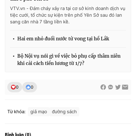
Ðiện thoại Thời báo VTV:
024.66 897 897
VTV.vn - Đám cháy xảy ra tại cơ sở kinh doanh dịch vụ
Email:
toasoan@vtv.vn
tiệc cưới, tổ chức sự kiện trên phố Yên Sở sau đó lan
Liên hệ quảng cáo:
024-7300.7108
sang căn nhà 7 tầng liền kề.
Hai em nhỏ đuối nước tử vong tại hồ Lắk
Bộ Nội vụ nói gì về việc bỏ phụ cấp thâm niên
khi cải cách tiền lương từ 1/7?
0
0
® Cấm sao chép dưới mọi hình thức nếu không có sự chấp
Từ khóa:
giả mạo
đường sách
thuận bằng văn bản. Ghi rõ nguồn VTV.vn khi phát hành lại
thông tin từ website này.
Bình luận
(
0
)