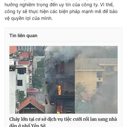
hưởng nghiêm trọng đến uy tín của công ty. Vì thế,
công ty sẽ thực hiện các biện pháp mạnh mẽ để bảo
vệ quyền lợi của mình.
THỜI BÁO VTV
Tin liên quan
Theo dõi báo trên
Cơ quan chủ quản:
Đài Truyền hình Việt Nam
Cơ quan báo chí:
Thời báo VTV
Giấy phép hoạt động báo in và báo điện tử số 483/GP-BTTTT
cấp ngày 29/12/2023
Tổng Biên tập:
Vũ Thanh Thủy
Phó Tổng Biên tập:
Nguyễn Thị Mỹ Hạnh, Phạm Quốc Thắng,
Nguyễn Trọng Ninh
Cháy lớn tại cơ sở dịch vụ tiệc cưới rồi lan sang nhà
Tổng đài VTV:
024.38 355 931 - 024.38 355 932
dân ở phố Yên Sở