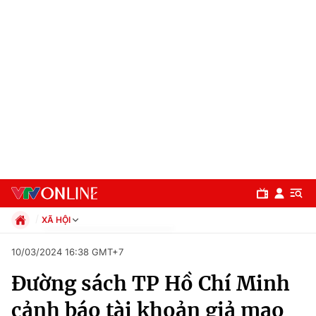
XÃ HỘI
Chính trị
10/03/2024 16:38 GMT+7
Xã hội
Đường sách TP Hồ Chí Minh
Pháp luật
Chuyên mục
Kinh tế
cảnh báo tài khoản giả mạo
Thể thao