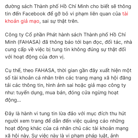
đường sách Thành phố Hồ Chí Minh cho biết sẽ thông
Photo
Infographic
tin đến Facebook để gỡ bỏ vi phạm liên quan của
tài
khoản giả mạo
, sai sự thật trên.
Video
Shorts video
Công ty Cổ phần Phát hành sách Thành phố Hồ Chí
Minh (FAHASA) đã thông báo tới bạn đọc, đối tác, nhà
VTV Money
VTV Thể thao
cung cấp về việc bị tung tin không đúng sự thật đối
với hoạt động của đơn vị.
VTV Sức khoẻ
Bất động sản
Cụ thể, theo FAHASA, thời gian gần đây xuất hiện một
số tài khoản cá nhân trên các trang mạng xã hội đăng
Thị trường 24h
Tấm lòng Việt
tải các thông tin, hình ảnh sai hoặc giả mạo công ty
như: tuyển dụng, mua bán, đóng cửa ngừng hoạt
VTV4
Vươn mình bằng AI
động…
Đây là hành vi tung tin lừa đảo với mục đích thu hút
VTV9
VTV8
người xem trang để dẫn đến việc quảng cáo những
hoạt động khác của cá nhân chủ các tài khoản mạng
Liên hệ tòa soạn
English
xã hội này. Sự việc này là vi phạm pháp luật, ảnh