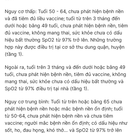
Photo
Infographic
Nguy cơ thấp: Tuổi 50 - 64, chưa phát hiện bệnh nền
và đã tiêm đủ liều vaccine; tuổi từ trên 3 tháng đến
dưới hoặc bằng 49 tuổi, chưa phát hiện bệnh nền, tiêm
Video
Shorts video
đủ vaccine, không mang thai, sức khỏe chưa có dấu
hiệu bất thường SpO2 từ 97% trở lên. Những trường
VTV Money
VTV Thể thao
hợp này được điều trị tại cơ sở thu dung quận, huyện
(tầng 1).
VTV Sức khoẻ
Bất động sản
Ngoài ra, tuổi trên 3 tháng và đến dưới hoặc bằng 49
tuổi, chưa phát hiện bệnh nền, tiêm đủ vaccine, không
Thị trường 24h
Tấm lòng Việt
mang thai, sức khỏe chưa có dấu hiệu bất thường và
SpO2 từ 97% điều trị tại nhà (tầng 1).
VTV4
Vươn mình bằng AI
Nguy cơ trung bình: Tuổi từ trên hoặc bằng 65 chưa
phát hiện bệnh nền hoặc mắc bệnh nền ổn định; tuổi
VTV9
VTV8
từ 50-64, chưa phát hiện bệnh nền và chưa tiêm
vaccine; người mắc bệnh nền ổn định; có dấu hiệu như
Liên hệ tòa soạn
sốt, ho, đau họng, khó thở… và SpO2 từ 97% trở lên
English