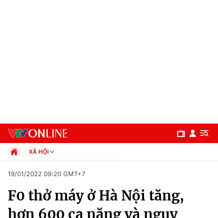
XÃ HỘI
Chính trị
19/01/2022 09:20 GMT+7
Xã hội
F0 thở máy ở Hà Nội tăng,
Pháp luật
Chuyên mục
Kinh tế
hơn 600 ca nặng và nguy
Thể thao