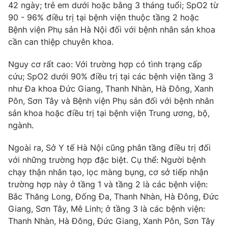
Email:
toasoan@vtv.vn
42 ngày; trẻ em dưới hoặc bằng 3 tháng tuổi; SpO2 từ
Liên hệ quảng cáo:
024-7300.7108
90 - 96% điều trị tại bệnh viện thuộc tầng 2 hoặc
Bệnh viện Phụ sản Hà Nội đối với bệnh nhân sản khoa
cần can thiệp chuyên khoa.
Nguy cơ rất cao: Với trường hợp có tình trạng cấp
cứu; SpO2 dưới 90% điều trị tại các bệnh viện tầng 3
như Đa khoa Đức Giang, Thanh Nhàn, Hà Đông, Xanh
Pôn, Sơn Tây và Bệnh viện Phụ sản đối với bệnh nhân
sản khoa hoặc điều trị tại bệnh viện Trung ương, bộ,
ngành.
Ngoài ra, Sở Y tế Hà Nội cũng phân tầng điều trị đối
® Cấm sao chép dưới mọi hình thức nếu không có sự chấp
với những trường hợp đặc biệt. Cụ thể: Người bệnh
thuận bằng văn bản. Ghi rõ nguồn VTV.vn khi phát hành lại
chạy thận nhân tạo, lọc màng bụng, cơ sở tiếp nhận
thông tin từ website này.
trường hợp này ở tầng 1 và tầng 2 là các bệnh viện:
Bắc Thăng Long, Đống Đa, Thanh Nhàn, Hà Đông, Đức
Giang, Sơn Tây, Mê Linh; ở tầng 3 là các bệnh viện:
Thanh Nhàn, Hà Đông, Đức Giang, Xanh Pôn, Sơn Tây