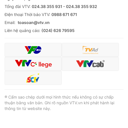
Tổng đài VTV:
024.38 355 931 - 024.38 355 932
Ðiện thoại Thời báo VTV:
0988 671 671
Email:
toasoan@vtv.vn
Liên hệ quảng cáo:
(024) 626 79595
® Cấm sao chép dưới mọi hình thức nếu không có sự chấp
thuận bằng văn bản. Ghi rõ nguồn VTV.vn khi phát hành lại
thông tin từ website này.