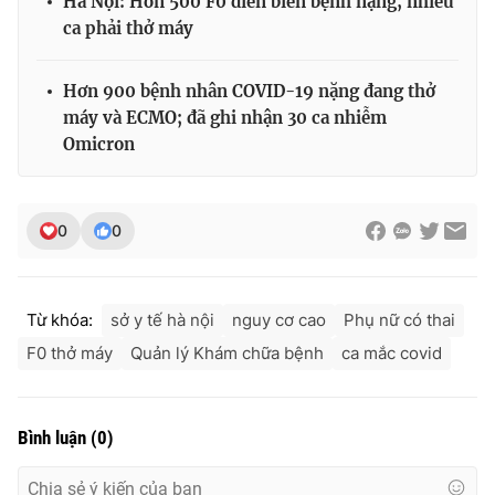
Hà Nội: Hơn 500 F0 diễn biến bệnh nặng, nhiều
ca phải thở máy
Hơn 900 bệnh nhân COVID-19 nặng đang thở
máy và ECMO; đã ghi nhận 30 ca nhiễm
Omicron
0
0
Từ khóa:
sở y tế hà nội
nguy cơ cao
Phụ nữ có thai
F0 thở máy
Quản lý Khám chữa bệnh
ca mắc covid
Bình luận
(
0
)