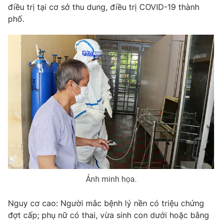
điều trị tại cơ sở thu dung, điều trị COVID-19 thành
phố.
THỜI BÁO VTV
Theo dõi báo trên
Cơ quan chủ quản:
Đài Truyền hình Việt Nam
Cơ quan báo chí:
Thời báo VTV
Giấy phép hoạt động báo in và báo điện tử số 483/GP-BTTTT
cấp ngày 29/12/2023
Tổng Biên tập:
Vũ Thanh Thủy
Phó Tổng Biên tập:
Nguyễn Thị Mỹ Hạnh, Phạm Quốc Thắng,
Ảnh minh họa.
Nguyễn Trọng Ninh
Tổng đài VTV:
024.38 355 931 - 024.38 355 932
Nguy cơ cao: Người mắc bệnh lý nền có triệu chứng
Ðiện thoại Thời báo VTV:
024.66 897 897
đợt cấp; phụ nữ có thai, vừa sinh con dưới hoặc bằng