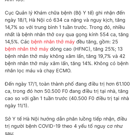
Phim VTV
Giải trí
Cục Quản lý Khám chữa bệnh (Bộ Y tế) ghi nhận đến
Hậu trường
Điện ảnh
ngày 18/1, Hà Nội có 634 ca nặng và nguy kịch, tăng
Đời sống
Nhân vật
14,7% so với trung bình 1 tuần trước. Trong đó, nhiều
Âm nhạc
nhất là bệnh nhân thở oxy qua gọng kính 554 ca, tăng
Du lịch
Khán giả
Giáo dục
14,5%. Các
bệnh nhân thở máy
đều tăng, gồm: 25
Sao
Làm đẹp
bệnh nhân thở máy
dòng cao (HFNC), tăng 25%; 13
Giải sao mai
Tuyển sinh
bệnh nhân thở máy không xâm lấn, tăng 19,7% và 42
Công nghệ
Chất lượng cuộc sống
bệnh nhân thở máy xâm lấn, tăng 14%. Không có bệnh
Học trực tuyến
nhân lọc máu và chạy ECMO.
Hitech Công nghệ tương lai
Giao lưu trực tuyến
Sản phẩm
Đến ngày 17/1, toàn thành phố đang điều trị hơn 61.100
ca, trong đó hơn 50.500 F0 đang điều trị tại nhà, tăng
Lịch phát sóng
Thị trường
cao so với gần 1 tuần trước (40.500 F0 điều trị tại nhà
ngày 11/1).
Tư vấn
Chuyên mục khác
Sở Y tế Hà Nội hướng dẫn phân luồng tiếp nhận, điều
trị người bệnh COVID-19 theo 4 yếu tố nguy cơ như
Emagazine
Podcast
sau: