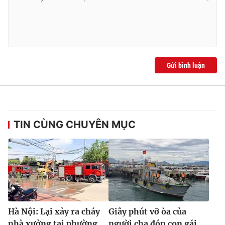
Gửi bình luận
TIN CÙNG CHUYÊN MỤC
Hà Nội: Lại xảy ra cháy
Giây phút vỡ òa của
nhà xưởng tại phường
người cha đón con gái