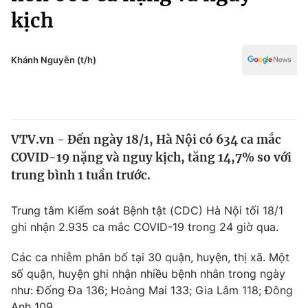
Chính trị
kịch
Truyền hình
Văn hóa - Giải trí
Xã hội
Y tế
Khánh Nguyễn (t/h)
Đời sống
Pháp luật
Công nghệ
Giáo dục
Y tế
VTV.vn - Đến ngày 18/1, Hà Nội có 634 ca mắc
COVID-19 nặng và nguy kịch, tăng 14,7% so với
Thế giới
trung bình 1 tuần trước.
Tin tức
Kinh tế
Trung tâm Kiểm soát Bệnh tật (CDC) Hà Nội tối 18/1
Thế giới đó đây
ghi nhận 2.935 ca mắc COVID-19 trong 24 giờ qua.
Tài chính
Dữ liệu và đời sống
Câu chuyện quốc tế
Các ca nhiễm phân bố tại 30 quận, huyện, thị xã. Một
Thị trường
số quận, huyện ghi nhận nhiều bệnh nhân trong ngày
Truyền hình
Góc doanh nghiệp
như: Đống Đa 136; Hoàng Mai 133; Gia Lâm 118; Đông
Anh 109.