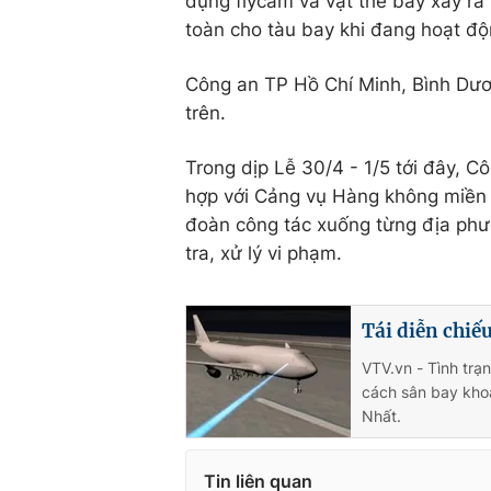
dụng flycam và vật thể bay xảy ra
toàn cho tàu bay khi đang hoạt độ
Công an TP Hồ Chí Minh, Bình Dươ
trên.
Trong dịp Lễ 30/4 - 1/5 tới đây, C
hợp với Cảng vụ Hàng không miền 
đoàn công tác xuống từng địa phư
tra, xử lý vi phạm.
Tái diễn chiế
VTV.vn - Tình trạ
cách sân bay khoả
Nhất.
Tin liên quan