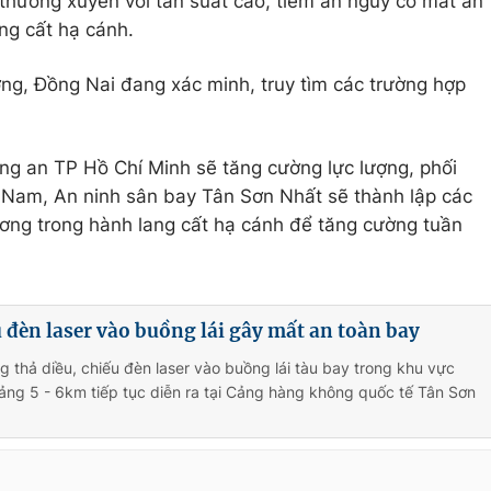
 thường xuyên với tần suất cao, tiềm ẩn nguy cơ mất an
ng cất hạ cánh.
ng, Đồng Nai đang xác minh, truy tìm các trường hợp
ông an TP Hồ Chí Minh sẽ tăng cường lực lượng, phối
Nam, An ninh sân bay Tân Sơn Nhất sẽ thành lập các
ơng trong hành lang cất hạ cánh để tăng cường tuần
u đèn laser vào buồng lái gây mất an toàn bay
ng thả diều, chiếu đèn laser vào buồng lái tàu bay trong khu vực
ng 5 - 6km tiếp tục diễn ra tại Cảng hàng không quốc tế Tân Sơn