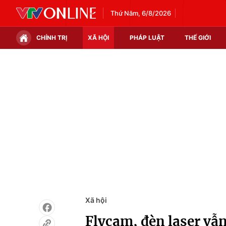
Thứ Năm, 6/8/2026
CHÍNH TRỊ
XÃ HỘI
PHÁP LUẬT
THẾ GIỚI
Chính trị
Xã hội
Thế giới
Kinh tế
Tin tức
Tài chính
Thế giới đó đây
Thị trường
Câu chuyện quốc tế
Góc doanh nghiệp
Dữ liệu và đời sống
Xã hội
Flycam, đèn laser vẫn