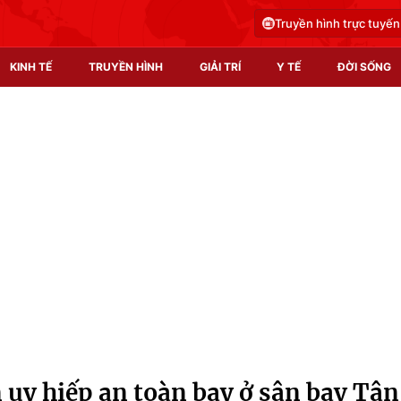
Truyền hình trực tuyến
KINH TẾ
TRUYỀN HÌNH
GIẢI TRÍ
Y TẾ
ĐỜI SỐNG
Pháp luật
Y tế
Truyền hình
Multimedia
Phim VTV
Video
Hậu trường
Shorts video
Nhân vật
Podcast
Khán giả
EMagazine
Giải sao mai
Photo
 uy hiếp an toàn bay ở sân bay Tân
Infographic