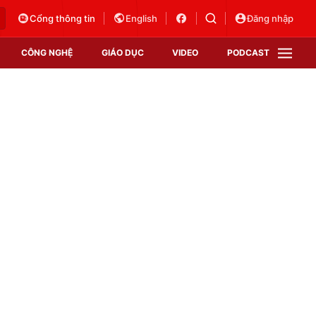
Cổng thông tin
English
Đăng nhập
CÔNG NGHỆ
GIÁO DỤC
VIDEO
PODCAST
VTV Money
VTV Thể thao
VTV Sức khoẻ
Bất động sản
Thị trường 24h
Tấm lòng Việt
Vươn mình bằng AI
VTV4
VTV8
VTV9
Lịch phát sóng
Giao lưu trực tuyến
Sự kiện