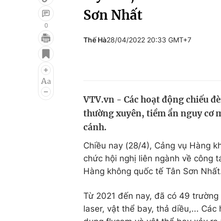
Sơn Nhất
0
Thế Hà
28/04/2022 20:33 GMT+7
Giải trí
Đời sống
Điện ảnh
Du lịch
Âm nhạc
Làm đẹp
VTV.vn - Các hoạt động chiếu đèn
Sao
Chất lượng cuộc sốn
thường xuyên, tiềm ẩn nguy cơ m
cánh.
Chiều nay (28/4), Cảng vụ Hàng k
chức hội nghị liên ngành về công 
Hàng không quốc tế Tân Sơn Nhất
Từ 2021 đến nay, đã có 49 trường
laser, vật thể bay, thả diều,... Cá