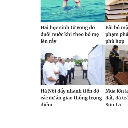
Hai học sinh tử vong do
Bãi bỏ mộ
đuối nước khi theo bố mẹ
phạm phá
lên rẫy
phù hợp
Hà Nội đẩy nhanh tiến độ
Mưa lớn ké
các dự án giao thông trọng
đất, đá t
điểm
Sơn La