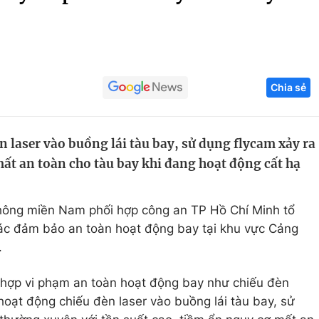
Góc ảnh
Giáo dục
Công nghệ
Chia sẻ
Tuyển sinh
Hitech Công ng
Học trực tuyến
Sản phẩm
 laser vào buồng lái tàu bay, sử dụng flycam xảy ra
g
Thị trường
ất an toàn cho tàu bay khi đang hoạt động cất hạ
Tư vấn
hông miền Nam phối hợp công an TP Hồ Chí Minh tổ
tác đảm bảo an toàn hoạt động bay tại khu vực Cảng
.
 hợp vi phạm an toàn hoạt động bay như chiếu đèn
c hoạt động chiếu đèn laser vào buồng lái tàu bay, sử