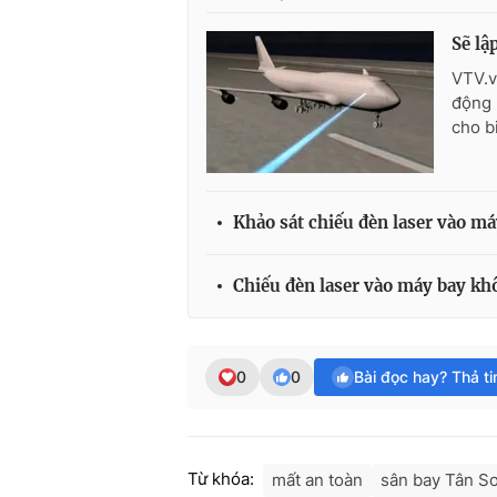
Sẽ lậ
VTV.v
động 
cho b
Khảo sát chiếu đèn laser vào má
Chiếu đèn laser vào máy bay kh
0
0
Bài đọc hay? Thả t
Từ khóa:
mất an toàn
sân bay Tân S