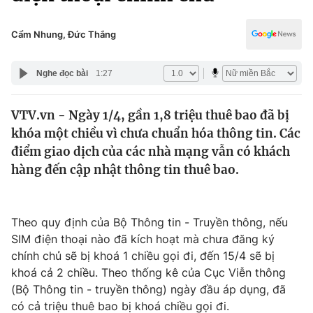
Chính trị
Truyền hình
Văn hóa - Giải trí
Cẩm Nhung, Đức Thắng
Xã hội
Y tế
Đời sống
Nghe đọc bài
1:27
Pháp luật
Công nghệ
Giáo dục
VTV.vn - Ngày 1/4, gần 1,8 triệu thuê bao đã bị
Y tế
khóa một chiều vì chưa chuẩn hóa thông tin. Các
điểm giao dịch của các nhà mạng vẫn có khách
Thế giới
hàng đến cập nhật thông tin thuê bao.
Tin tức
Kinh tế
Theo quy định của Bộ Thông tin - Truyền thông, nếu
Thế giới đó đây
Tài chính
SIM điện thoại nào đã kích hoạt mà chưa đăng ký
Dữ liệu và đời sống
Câu chuyện quốc tế
chính chủ sẽ bị khoá 1 chiều gọi đi, đến 15/4 sẽ bị
Thị trường
khoá cả 2 chiều. Theo thống kê của Cục Viễn thông
Truyền hình
(Bộ Thông tin - truyền thông) ngày đầu áp dụng, đã
Góc doanh nghiệp
có cả triệu thuê bao bị khoá chiều gọi đi.