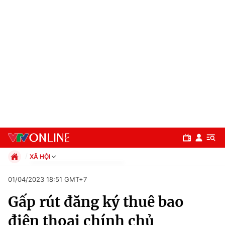
XÃ HỘI
Chính trị
01/04/2023 18:51 GMT+7
Xã hội
Gấp rút đăng ký thuê bao
Pháp luật
Chuyên mục
Kinh tế
điện thoại chính chủ
Thể thao