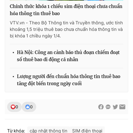
Ðiện thoại Thời báo VTV:
024.66 897 897
Chính thức khóa 1 chiều sim điện thoại chưa chuẩn
Email:
toasoan@vtv.vn
hóa thông tin thuê bao
Liên hệ quảng cáo:
024-7300.7108
VTV.vn - Theo Bộ Thông tin và Truyền thông, ước tính
khoảng 1,5 triệu thuê bao chưa chuẩn hóa thông tin và
bị khóa 1 chiều ngày 1/4.
Hà Nội: Công an cảnh báo thủ đoạn chiếm đoạt
số thuê bao di động cá nhân
Lượng người đến chuẩn hóa thông tin thuê bao
tăng đột biến trong ngày cuối
® Cấm sao chép dưới mọi hình thức nếu không có sự chấp
0
0
thuận bằng văn bản. Ghi rõ nguồn VTV.vn khi phát hành lại
thông tin từ website này.
Từ khóa:
cập nhật thông tin
SIM điện thoại