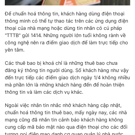
Photo
Infographic
Để chuẩn hoá thông tin, khách hàng dùng điện thoại
thông minh có thể tự thao tác trên các ứng dụng điện
Video
Shorts video
thoại của nhà mạng hoặc dùng tin nhắn có cú pháp
"TTTB" gửi 1414. Những người lớn tuổi không rành về
công nghệ nên ra điểm giao dịch để làm trực tiếp cho
VTV Money
VTV Thể thao
yên tâm.
VTV Sức khoẻ
Bất động sản
Các thuê bao bị khoá chỉ là những thuê bao chưa
đăng ký thông tin người dùng. Số khách hàng như vậy
đến trực tiếp các điểm giao dịch ngày 1/4 không nhiều
Thị trường 24h
Tấm lòng Việt
mà phần lớn là những khách hàng đến để hoàn thiện
thông tin và làm các dịch vụ khác.
VTV4
Vươn mình bằng AI
Ngoài việc nhắn tin nhắc nhở khách hàng cập nhật,
chuẩn hoá thông tin thuê bao, mấy ngày nay, các nhà
VTV9
VTV8
mạng cũng đã nhắn tin cảnh báo khách hàng không
cung cấp mã bảo mật nào qua điện thoại cho các đối
Liên hệ tòa soạn
English
tượng gọi điện mạo danh cơ quan quản lý nhà nước