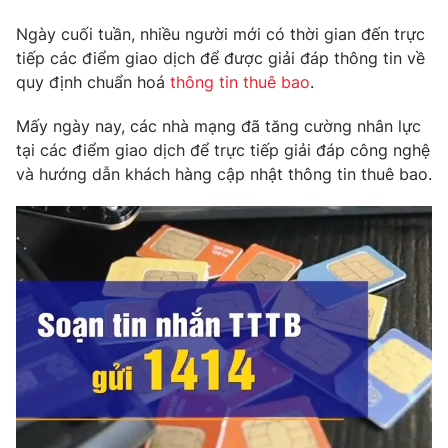
Phim VTV
Giải trí
Ngày cuối tuần, nhiều người mới có thời gian đến trực
Hậu trường
tiếp các điểm giao dịch để được giải đáp thông tin về
Điện ảnh
Đời sống
quy định chuẩn hoá
thông tin thuê bao
.
Nhân vật
Âm nhạc
Du lịch
Khán giả
Mấy ngày nay, các nhà mạng đã tăng cường nhân lực
Giáo dục
Sao
tại các điểm giao dịch để trực tiếp giải đáp công nghệ
Làm đẹp
Giải sao mai
và hướng dẫn khách hàng cập nhật thông tin thuê bao.
Tuyển sinh
Công nghệ
Chất lượng cuộc sống
Học trực tuyến
Hitech Công nghệ tương lai
Giao lưu trực tuyến
Sản phẩm
Lịch phát sóng
Thị trường
Tư vấn
Chuyên mục khác
Emagazine
Podcast