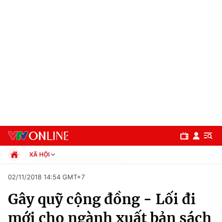
XÃ HỘI
Chính trị
02/11/2018 14:54 GMT+7
Xã hội
Gây quỹ cộng đồng - Lối đi
Pháp luật
Chuyên mục
Kinh tế
mới cho ngành xuất bản sách
Thể thao