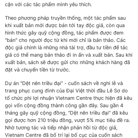
Phim VTV
cận với các tác phẩm mình yêu thích.
Giải trí
Hậu trường
Theo phương pháp truyền thống, một tác phẩm sau
Điện ảnh
Đời sống
khi xuất bản mới được bán tới tay độc giả, còn qua
Nhân vật
Âm nhạc
hình thức gây quỹ cộng đồng, tác phẩm được đem
Du lịch
Khán giả
"bán" cho người đọc từ khi mới chỉ là bản thảo. Các
Giáo dục
Sao
độc giả chính là những nhà tài trợ, đầu tư tiền để tác
Làm đẹp
Giải sao mai
giả có thể mang bản thảo đi in ấn và xuất bản. Sau khi
Tuyển sinh
Công nghệ
Chất lượng cuộc sống
xuất bản, sách sẽ được gửi cho những khách hàng đã
Học trực tuyến
đặt và chuyển tiền từ trước.
Hitech Công nghệ tương lai
Giao lưu trực tuyến
Dự án "Dệt nên triều đại" - cuốn sách về nghi lễ và
Sản phẩm
trang phục cung đình của Đại Việt thời đầu Lê Sơ do
Lịch phát sóng
Thị trường
tổ chức phi lợi nhuận Vietnam Centre thực hiện đã kêu
gọi vốn cộng đồng thành công gần đây. Sau gần 4
Tư vấn
tháng gây quỹ cộng đồng, "Dệt nên triều đại" đã kêu
Chuyên mục khác
gọi được hơn 210 triệu đồng, vượt 5% mục tiêu đề ra.
Nhờ tương tác và tiếp nhận phản hồi từ độc giả,
Emagazine
Podcast
Vietnam Centre đã bố trí lại bố cục của cuốn sách