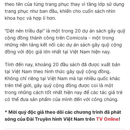
theo tên của từng trang phục thay vì tầng lớp sử dụng
Photo
Infographic
trang phục như ban đầu, khiến cho cuốn sách nhìn
khoa học và hợp lí hơn.
Video
Shorts video
"Dệt nên triều đại" là một trong 20 dự án sách gây quỹ
cộng đồng thành công trên Comicola - một trong
VTV Money
VTV Thể thao
những nền tảng kết nối các dự án sách gây quỹ cộng
đồng với độc giả lớn nhất tại Việt Nam hiện nay.
VTV Sức khoẻ
Bất động sản
Tính đến nay, khoảng 20 đầu sách đã được xuất bản
tại Việt Nam theo hình thức gây quỹ cộng đồng.
Thị trường 24h
Tấm lòng Việt
Không chỉ riêng tại Việt Nam mà tại nhiều quốc khác
trên thế giới, gây quỹ cộng đồng được coi là một
trong những cách tốt nhất hiện nay để các tác giả trẻ
VTV4
Vươn mình bằng AI
có thể đưa sản phẩm của mình đến với công chúng.
VTV9
VTV8
* Mời quý độc giả theo dõi các chương trình đã phát
sóng của Đài Truyền hình Việt Nam trên
TV Online
!
Liên hệ tòa soạn
English