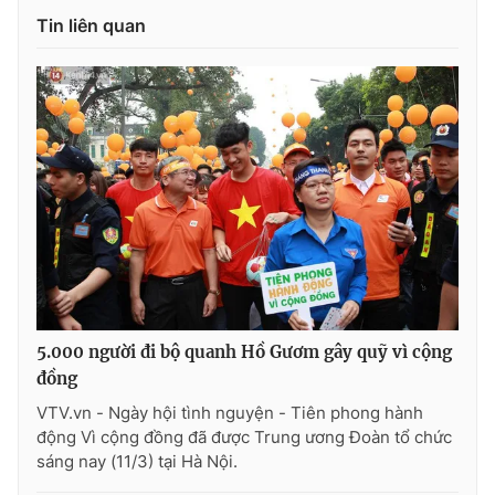
Tin liên quan
THỜI BÁO VTV
Theo dõi báo trên
Cơ quan chủ quản:
Đài Truyền hình Việt Nam
Cơ quan báo chí:
Thời báo VTV
Giấy phép hoạt động báo in và báo điện tử số 483/GP-BTTTT
5.000 người đi bộ quanh Hồ Gươm gây quỹ vì cộng
cấp ngày 29/12/2023
đồng
Tổng Biên tập:
Vũ Thanh Thủy
VTV.vn - Ngày hội tình nguyện - Tiên phong hành
Phó Tổng Biên tập:
Nguyễn Thị Mỹ Hạnh, Phạm Quốc Thắng,
động Vì cộng đồng đã được Trung ương Đoàn tổ chức
Nguyễn Trọng Ninh
sáng nay (11/3) tại Hà Nội.
Tổng đài VTV:
024.38 355 931 - 024.38 355 932