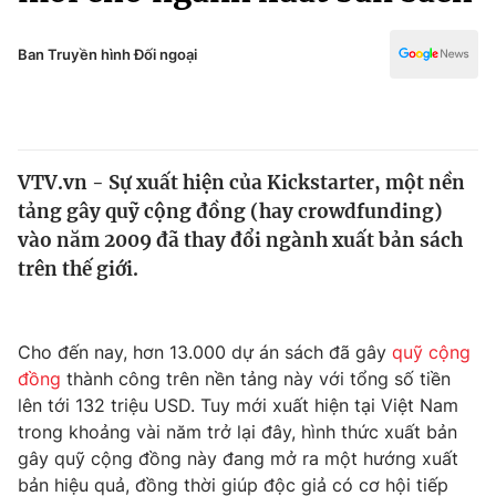
Chính trị
Truyền hình
Văn hóa - Giải trí
Ban Truyền hình Đối ngoại
Xã hội
Y tế
Đời sống
Pháp luật
Công nghệ
Giáo dục
VTV.vn - Sự xuất hiện của Kickstarter, một nền
Y tế
tảng gây quỹ cộng đồng (hay crowdfunding)
vào năm 2009 đã thay đổi ngành xuất bản sách
Thế giới
trên thế giới.
Tin tức
Kinh tế
Cho đến nay, hơn 13.000 dự án sách đã gây
quỹ cộng
Thế giới đó đây
Tài chính
đồng
thành công trên nền tảng này với tổng số tiền
Dữ liệu và đời sống
Câu chuyện quốc tế
lên tới 132 triệu USD. Tuy mới xuất hiện tại Việt Nam
Thị trường
trong khoảng vài năm trở lại đây, hình thức xuất bản
Truyền hình
gây quỹ cộng đồng này đang mở ra một hướng xuất
Góc doanh nghiệp
bản hiệu quả, đồng thời giúp độc giả có cơ hội tiếp