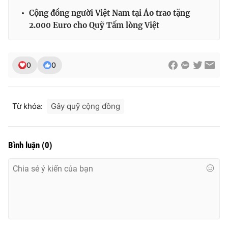
Ðiện thoại Thời báo VTV:
024.66 897 897
Cộng đồng người Việt Nam tại Áo trao tặng
Email:
toasoan@vtv.vn
2.000 Euro cho Quỹ Tấm lòng Việt
Liên hệ quảng cáo:
024-7300.7108
0
0
Từ khóa:
Gây quỹ cộng đồng
Bình luận
(
0
)
® Cấm sao chép dưới mọi hình thức nếu không có sự chấp
thuận bằng văn bản. Ghi rõ nguồn VTV.vn khi phát hành lại
thông tin từ website này.