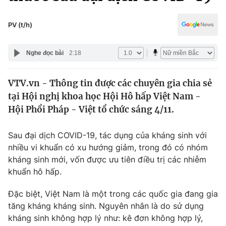
Chính trị
Truyền hình
Văn hóa - Giải trí
PV (t/h)
Xã hội
Y tế
Đời sống
Nghe đọc bài
2:18
Pháp luật
Công nghệ
Giáo dục
VTV.vn - Thông tin được các chuyên gia chia sẻ
Y tế
tại Hội nghị khoa học Hội Hô hấp Việt Nam -
Hội Phổi Pháp - Việt tổ chức sáng 4/11.
Thế giới
Sau đại dịch COVID-19, tác dụng của kháng sinh với
Tin tức
nhiều vi khuẩn có xu hướng giảm, trong đó có nhóm
Kinh tế
kháng sinh mới, vốn được ưu tiên điều trị các nhiễm
Thế giới đó đây
Tài chính
khuẩn hô hấp.
Dữ liệu và đời sống
Câu chuyện quốc tế
Thị trường
Đặc biệt, Việt Nam là một trong các quốc gia đang gia
tăng kháng kháng sinh. Nguyên nhân là do sử dụng
Truyền hình
Góc doanh nghiệp
kháng sinh không hợp lý như: kê đơn không hợp lý,