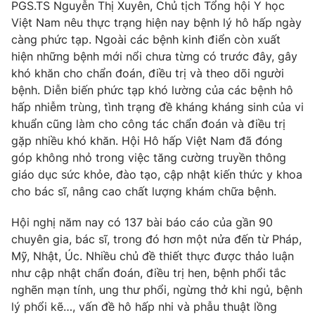
PGS.TS Nguyễn Thị Xuyên, Chủ tịch Tổng hội Y học
Photo
Việt Nam nêu thực trạng hiện nay bệnh lý hô hấp ngày
Infographic
càng phức tạp. Ngoài các bệnh kinh điển còn xuất
hiện những bệnh mới nổi chưa từng có trước đây, gây
Video
Shorts video
khó khăn cho chẩn đoán, điều trị và theo dõi người
bệnh. Diễn biến phức tạp khó lường của các bệnh hô
VTV Money
VTV Thể thao
hấp nhiễm trùng, tình trạng đề kháng kháng sinh của vi
khuẩn cũng làm cho công tác chẩn đoán và điều trị
gặp nhiều khó khăn. Hội Hô hấp Việt Nam đã đóng
VTV Sức khoẻ
Bất động sản
góp không nhỏ trong việc tăng cường truyền thông
giáo dục sức khỏe, đào tạo, cập nhật kiến thức y khoa
Thị trường 24h
Tấm lòng Việt
cho bác sĩ, nâng cao chất lượng khám chữa bệnh.
Hội nghị năm nay có 137 bài báo cáo của gần 90
VTV4
Vươn mình bằng AI
chuyên gia, bác sĩ, trong đó hơn một nửa đến từ Pháp,
Mỹ, Nhật, Úc. Nhiều chủ đề thiết thực được thảo luận
VTV9
VTV8
như cập nhật chẩn đoán, điều trị hen, bệnh phổi tắc
nghẽn mạn tính, ung thư phổi, ngừng thở khi ngủ, bệnh
lý phổi kẽ…, vấn đề hô hấp nhi và phẫu thuật lồng
Liên hệ tòa soạn
English