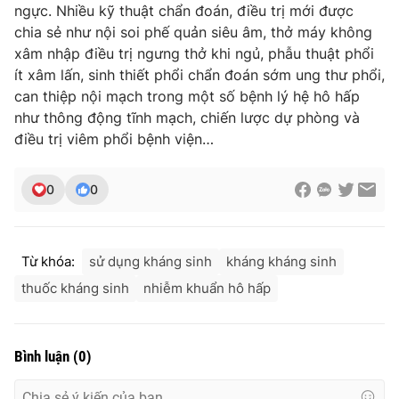
ngực. Nhiều kỹ thuật chẩn đoán, điều trị mới được
chia sẻ như nội soi phế quản siêu âm, thở máy không
xâm nhập điều trị ngưng thở khi ngủ, phẫu thuật phổi
ít xâm lấn, sinh thiết phổi chẩn đoán sớm ung thư phổi,
THỜI BÁO VTV
can thiệp nội mạch trong một số bệnh lý hệ hô hấp
như thông động tĩnh mạch, chiến lược dự phòng và
điều trị viêm phổi bệnh viện…
Theo dõi báo trên
0
0
Cơ quan chủ quản:
Đài Truyền hình Việt Nam
Cơ quan báo chí:
Thời báo VTV
Từ khóa:
sử dụng kháng sinh
kháng kháng sinh
Giấy phép hoạt động báo in và báo điện tử số 483/GP-BTTTT
thuốc kháng sinh
nhiễm khuẩn hô hấp
cấp ngày 29/12/2023
Tổng Biên tập:
Vũ Thanh Thủy
Phó Tổng Biên tập:
Nguyễn Thị Mỹ Hạnh, Phạm Quốc Thắng,
Bình luận
(
0
)
Nguyễn Trọng Ninh
Tổng đài VTV:
024.38 355 931 - 024.38 355 932