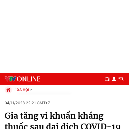
XÃ HỘI
Chính trị
04/11/2023 22:21 GMT+7
Xã hội
Gia tăng vi khuẩn kháng
Pháp luật
Chuyên mục
Kinh tế
thuốc sau đại dịch COVID-19
Thể thao