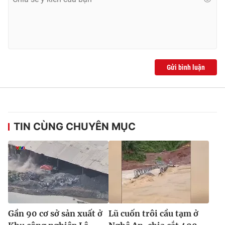
Ðiện thoại Thời báo VTV:
024.66 897 897
Email:
toasoan@vtv.vn
Liên hệ quảng cáo:
024-7300.7108
Gửi bình luận
TIN CÙNG CHUYÊN MỤC
® Cấm sao chép dưới mọi hình thức nếu không có sự chấp
thuận bằng văn bản. Ghi rõ nguồn VTV.vn khi phát hành lại
thông tin từ website này.
Gần 90 cơ sở sản xuất ở
Lũ cuốn trôi cầu tạm ở