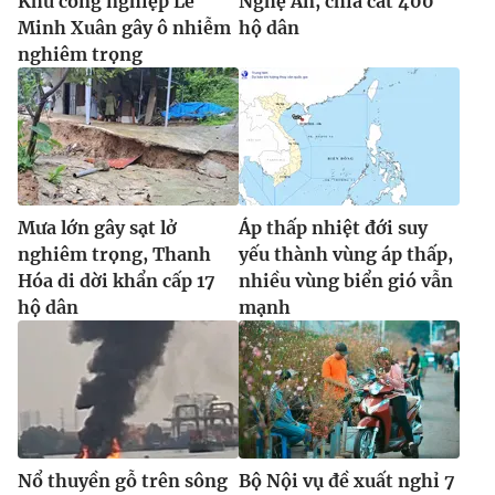
Khu công nghiệp Lê
Nghệ An, chia cắt 400
Minh Xuân gây ô nhiễm
hộ dân
nghiêm trọng
Mưa lớn gây sạt lở
Áp thấp nhiệt đới suy
nghiêm trọng, Thanh
yếu thành vùng áp thấp,
Hóa di dời khẩn cấp 17
nhiều vùng biển gió vẫn
hộ dân
mạnh
Nổ thuyền gỗ trên sông
Bộ Nội vụ đề xuất nghỉ 7