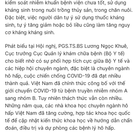
Phim VTV
kiểm soát nhiễm khuẩn bệnh viện chưa tốt, sử dụng
Giải trí
kháng sinh trong nuôi trồng thủy sản, trong chăn nuôi.
Hậu trường
Đặc biệt, việc người dân tự ý sử dụng thuốc kháng
Điện ảnh
Đời sống
sinh, tự ý tăng giảm hoặc bỏ liều cũng làm tăng nguy
Nhân vật
Âm nhạc
cơ kháng kháng sinh.
Du lịch
Khán giả
Giáo dục
Sao
Phát biểu tại Hội nghị, PGS.TS.BS Lương Ngọc Khuê,
Làm đẹp
Giải sao mai
Cục trưởng Cục Quản lý khám chữa bệnh (Bộ Y tế)
Tuyển sinh
Công nghệ
cho biết nhờ có sự phối hợp tích cực giữa Bộ Y tế và
Chất lượng cuộc sống
Học trực tuyến
các hiệp hội chuyên ngành, đặc biệt là chuyên ngành
Hitech Công nghệ tương lai
hô hấp, cuộc chiến chống COVID-19 đã đạt nhiều
Giao lưu trực tuyến
thành quả. Việt Nam đã chính thức công bố với thế
Sản phẩm
giới chuyển COVID-19 từ bệnh truyền nhiễm nhóm A
Lịch phát sóng
sang nhóm B. Tuy nhiên thách thức vẫn còn nhiều.
Thị trường
Những năm qua, các nhà khoa học chuyên ngành hô
Tư vấn
hấp Việt Nam đã tăng cường, hợp tác khoa học quốc
Chuyên mục khác
tế để cập nhật kiến thức khoa học về hướng dẫn chẩn
đoán, điều trị và dự phòng các bệnh lý hô hấp.
Emagazine
Podcast