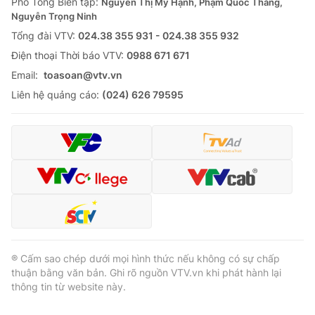
Phó Tổng Biên tập:
Nguyễn Thị Mỹ Hạnh, Phạm Quốc Thắng,
Nguyễn Trọng Ninh
Tổng đài VTV:
024.38 355 931 - 024.38 355 932
Ðiện thoại Thời báo VTV:
0988 671 671
Email:
toasoan@vtv.vn
Liên hệ quảng cáo:
(024) 626 79595
® Cấm sao chép dưới mọi hình thức nếu không có sự chấp
thuận bằng văn bản. Ghi rõ nguồn VTV.vn khi phát hành lại
thông tin từ website này.