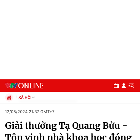
XÃ HỘI
Chính trị
12/05/2024 21:37 GMT+7
Xã hội
Giải thưởng Tạ Quang Bửu -
Pháp luật
Chuyên mục
Kinh tế
Tôn vinh nhà khoa học đóng
Thể thao