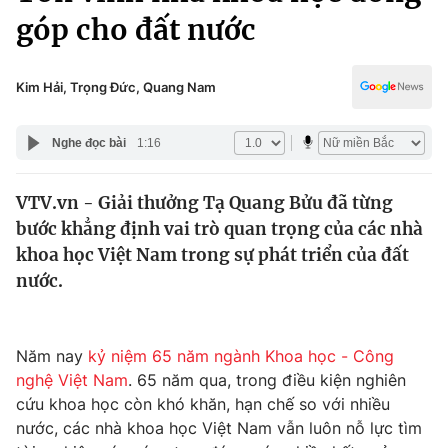
Chính trị
góp cho đất nước
Truyền hình
Văn hóa - Giải trí
Xã hội
Y tế
Kim Hải, Trọng Đức, Quang Nam
Đời sống
Pháp luật
Công nghệ
Nghe đọc bài
1:16
Giáo dục
Y tế
VTV.vn - Giải thưởng Tạ Quang Bửu đã từng
bước khẳng định vai trò quan trọng của các nhà
Thế giới
khoa học Việt Nam trong sự phát triển của đất
Tin tức
nước.
Kinh tế
Thế giới đó đây
Tài chính
Dữ liệu và đời sống
Năm nay
kỷ niệm 65 năm ngành Khoa học - Công
Câu chuyện quốc tế
Thị trường
nghệ Việt Nam
. 65 năm qua, trong điều kiện nghiên
cứu khoa học còn khó khăn, hạn chế so với nhiều
Truyền hình
Góc doanh nghiệp
nước, các nhà khoa học Việt Nam vẫn luôn nỗ lực tìm