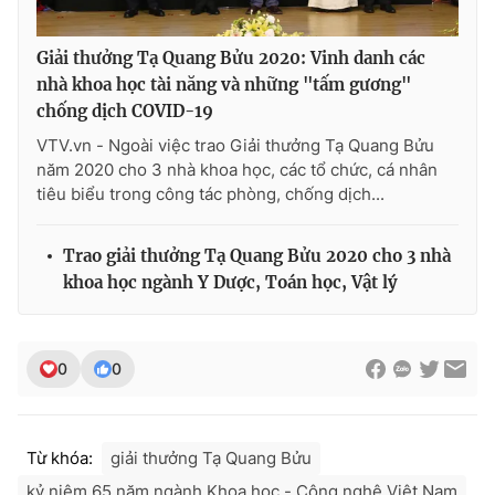
Giải thưởng Tạ Quang Bửu 2020: Vinh danh các
nhà khoa học tài năng và những "tấm gương"
THỜI BÁO VTV
chống dịch COVID-19
VTV.vn - Ngoài việc trao Giải thưởng Tạ Quang Bửu
năm 2020 cho 3 nhà khoa học, các tổ chức, cá nhân
tiêu biểu trong công tác phòng, chống dịch...
Theo dõi báo trên
Trao giải thưởng Tạ Quang Bửu 2020 cho 3 nhà
Cơ quan chủ quản:
Đài Truyền hình Việt Nam
khoa học ngành Y Dược, Toán học, Vật lý
Cơ quan báo chí:
Thời báo VTV
Giấy phép hoạt động báo in và báo điện tử số 483/GP-BTTTT
cấp ngày 29/12/2023
0
0
Tổng Biên tập:
Vũ Thanh Thủy
Phó Tổng Biên tập:
Nguyễn Thị Mỹ Hạnh, Phạm Quốc Thắng,
Nguyễn Trọng Ninh
Từ khóa:
giải thưởng Tạ Quang Bửu
Tổng đài VTV:
024.38 355 931 - 024.38 355 932
kỷ niệm 65 năm ngành Khoa học - Công nghệ Việt Nam