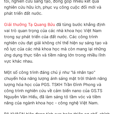
tòi, nghiên cứu sáng tạo, đóng góp nhiều kết quả
Phim VTV
Giải trí
nghiên cứu hữu ích, phục vụ công cuộc đổi mới và
Hậu trường
phát triển đất nước.
Điện ảnh
Đời sống
Nhân vật
Giải thưởng Tạ Quang Bửu
đã từng bước khẳng định
Âm nhạc
vai trò quan trọng của các nhà khoa học Việt Nam
Du lịch
Khán giả
Giáo dục
Sao
trong sự phát triển của đất nước. Các công trình
Làm đẹp
Giải sao mai
nghiên cứu đạt giải không chỉ thể hiện sự sáng tạo và
Tuyển sinh
nỗ lực của các nhà khoa học mà còn mang lại những
Công nghệ
Chất lượng cuộc sống
ứng dụng thực tiễn và tiềm năng lớn trong nhiều lĩnh
Học trực tuyến
Hitech Công nghệ tương lai
vực khác nhau.
Giao lưu trực tuyến
Sản phẩm
Một số công trình đáng chú ý như "lá nhân tạo"
chuyển hóa năng lượng ánh sáng mặt trời thành năng
Lịch phát sóng
Thị trường
lượng hóa học của PGS. TSKH Trần Đình Phong và
công trình nghiên cứu về cảm biến nano của GS.TS
Tư vấn
Nguyễn Văn Hiếu, đã làm sáng tỏ tầm vóc và tiềm
Chuyên mục khác
năng của ngành khoa học - công nghệ Việt Nam.
Emagazine
Podcast