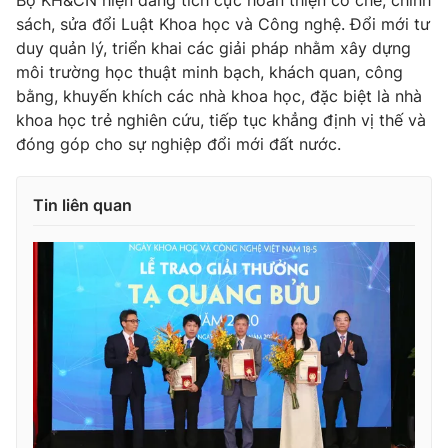
Bộ KH&CN hiện đang tích cực hoàn thiện cơ chế, chính
sách, sửa đổi Luật Khoa học và Công nghệ. Đổi mới tư
Photo
Infographic
duy quản lý, triển khai các giải pháp nhằm xây dựng
môi trường học thuật minh bạch, khách quan, công
Video
Shorts video
bằng, khuyến khích các nhà khoa học, đặc biệt là nhà
khoa học trẻ nghiên cứu, tiếp tục khẳng định vị thế và
đóng góp cho sự nghiệp đổi mới đất nước.
VTV Money
VTV Thể thao
Tin liên quan
VTV Sức khoẻ
Bất động sản
Thị trường 24h
Tấm lòng Việt
VTV4
Vươn mình bằng AI
VTV9
VTV8
Liên hệ tòa soạn
English