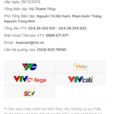
cấp ngày 29/12/2023
Tổng Biên tập:
Vũ Thanh Thủy
Phó Tổng Biên tập:
Nguyễn Thị Mỹ Hạnh, Phạm Quốc Thắng,
Nguyễn Trọng Ninh
Tổng đài VTV:
024.38 355 931 - 024.38 355 932
Ðiện thoại Thời báo VTV:
0988 671 671
Email:
toasoan@vtv.vn
Liên hệ quảng cáo:
(024) 626 79595
® Cấm sao chép dưới mọi hình thức nếu không có sự chấp
thuận bằng văn bản. Ghi rõ nguồn VTV.vn khi phát hành lại