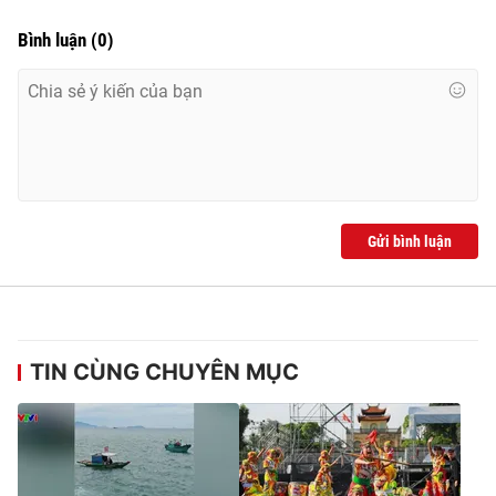
Bình luận
(
0
)
Gửi bình luận
TIN CÙNG CHUYÊN MỤC