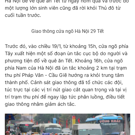
Hà Nội để về quê ăn Tết từ ngày hôm qua và trước đó
Phim VTV
Giải trí
một lượng lớn sinh viên cũng đã rời khỏi Thủ đô từ
Hậu trường
cuối tuần trước.
Điện ảnh
Đời sống
Nhân vật
Âm nhạc
Giao thông cửa ngõ Hà Nội 29 Tết
Du lịch
Khán giả
Giáo dục
Sao
Trước đó, vào chiều 19/1, từ khoảng 15h, cửa ngõ phía
Làm đẹp
Giải sao mai
Tây xuất hiện một số đoạn ùn tắc cục bộ do người và
Tuyển sinh
Công nghệ
Chất lượng cuộc sống
phương tiện đổ về quê ăn Tết. Khoảng 16h, cửa ngõ
Học trực tuyến
phía Nam của Hà Nội đã ùn tắc khoảng 2 km tại trạm
Hitech Công nghệ tương lai
thu phí Pháp Vân - Cầu Giẽ hướng ra khỏi trung tâm
Giao lưu trực tuyến
thành phố. Cảnh sát giao thông đã tổ chức các đội,
Sản phẩm
túc trực tại các vị trí nút giao cắt quan trọng và tại vị
Lịch phát sóng
Thị trường
trí trạm thu phí để ngay lập tức phân luồng, điều tiết
giao thông nhằm giảm ách tắc.
Tư vấn
Chuyên mục khác
Emagazine
Podcast