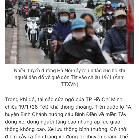
Photo
Infographic
Video
Shorts video
VTV Money
VTV Thể thao
VTV Sức khoẻ
Bất động sản
Nhiều tuyến đường Hà Nội xảy ra ùn tắc cục bộ khi
người dân đổ về quê đón Tết vào chiều 19/1 (Ảnh:
Thị trường 24h
Tấm lòng Việt
TTXVN)
Trong khi đó, tại các cửa ngõ của TP Hồ Chí Minh
VTV4
Vươn mình bằng AI
chiều 19/1 (28 Tết) khá thông thoáng. Trên quốc lộ 1A,
huyện Bình Chánh hướng cầu Bình Điền về miền Tây,
VTV9
VTV8
dòng xe, dòng người tăng cao nhưng áp lực giao
thông không cao. Xe lưu thông bình thường. Có thời
Liên hệ tòa soạn
English
điểm xảy ra tình trạng xe đông di chuyển chậm. Thế