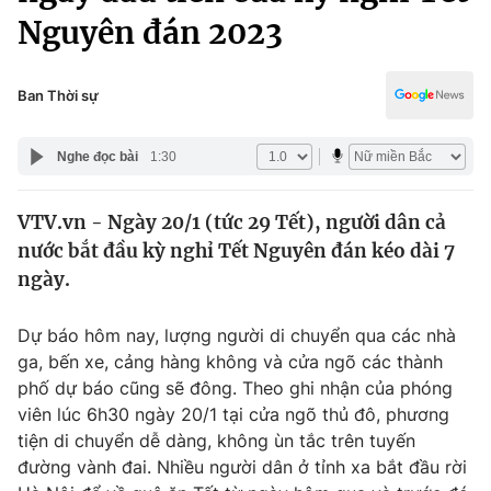
Chính trị
Nguyên đán 2023
Truyền hình
Văn hóa - Giải trí
Xã hội
Y tế
Ban Thời sự
Đời sống
Pháp luật
Công nghệ
Nghe đọc bài
1:30
Giáo dục
Y tế
VTV.vn - Ngày 20/1 (tức 29 Tết), người dân cả
nước bắt đầu kỳ nghỉ Tết Nguyên đán kéo dài 7
Thế giới
ngày.
Tin tức
Kinh tế
Dự báo hôm nay, lượng người di chuyển qua các nhà
Thế giới đó đây
ga, bến xe, cảng hàng không và cửa ngõ các thành
Tài chính
Dữ liệu và đời sống
phố dự báo cũng sẽ đông. Theo ghi nhận của phóng
Câu chuyện quốc tế
Thị trường
viên lúc 6h30 ngày 20/1 tại cửa ngõ thủ đô, phương
tiện di chuyển dễ dàng, không ùn tắc trên tuyến
Truyền hình
Góc doanh nghiệp
đường vành đai. Nhiều người dân ở tỉnh xa bắt đầu rời