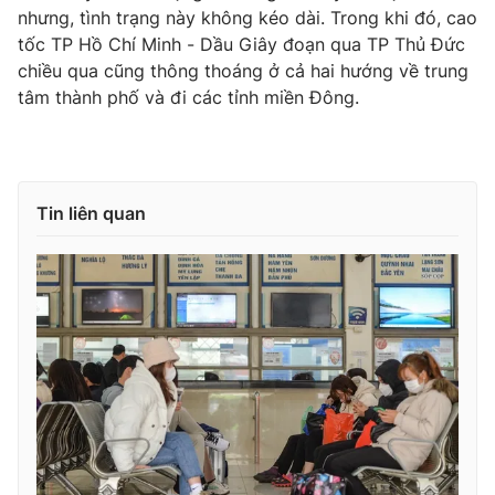
nhưng, tình trạng này không kéo dài. Trong khi đó, cao
tốc TP Hồ Chí Minh - Dầu Giây đoạn qua TP Thủ Đức
chiều qua cũng thông thoáng ở cả hai hướng về trung
tâm thành phố và đi các tỉnh miền Đông.
THỜI BÁO VTV
Theo dõi báo trên
Tin liên quan
Cơ quan chủ quản:
Đài Truyền hình Việt Nam
Cơ quan báo chí:
Thời báo VTV
Giấy phép hoạt động báo in và báo điện tử số 483/GP-BTTTT
cấp ngày 29/12/2023
Tổng Biên tập:
Vũ Thanh Thủy
Phó Tổng Biên tập:
Nguyễn Thị Mỹ Hạnh, Phạm Quốc Thắng,
Nguyễn Trọng Ninh
Tổng đài VTV:
024.38 355 931 - 024.38 355 932