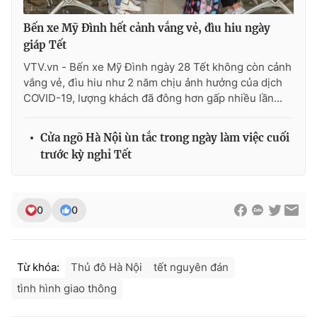
Ðiện thoại Thời báo VTV:
024.66 897 897
Email:
toasoan@vtv.vn
Bến xe Mỹ Đình hết cảnh vắng vẻ, đìu hiu ngày
giáp Tết
Liên hệ quảng cáo:
024-7300.7108
VTV.vn - Bến xe Mỹ Đình ngày 28 Tết không còn cảnh
vắng vẻ, đìu hiu như 2 năm chịu ảnh hưởng của dịch
COVID-19, lượng khách đã đông hơn gấp nhiều lần...
Cửa ngõ Hà Nội ùn tắc trong ngày làm việc cuối
trước kỳ nghỉ Tết
0
0
® Cấm sao chép dưới mọi hình thức nếu không có sự chấp
thuận bằng văn bản. Ghi rõ nguồn VTV.vn khi phát hành lại
Từ khóa:
Thủ đô Hà Nội
tết nguyên đán
thông tin từ website này.
tình hình giao thông