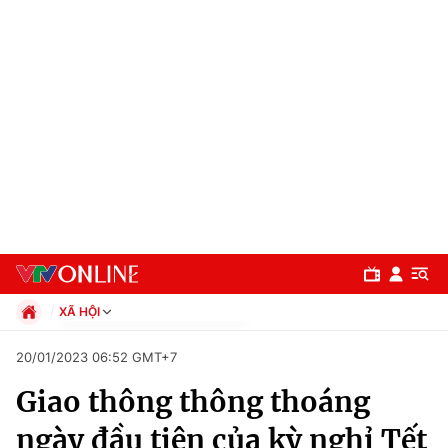
XÃ HỘI
Chính trị
20/01/2023 06:52 GMT+7
Xã hội
Giao thông thông thoáng
Pháp luật
Chuyên mục
Kinh tế
ngày đầu tiên của kỳ nghỉ Tết
Thể thao