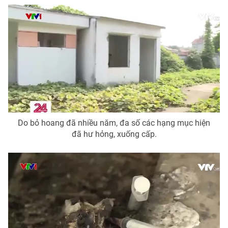
Photo
Infographic
Video
Shorts video
VTV Money
VTV Thể thao
VTV Sức khoẻ
Bất động sản
Do bỏ hoang đã nhiều năm, đa số các hạng mục hiện
đã hư hỏng, xuống cấp.
Thị trường 24h
Tấm lòng Việt
VTV4
Vươn mình bằng AI
VTV9
VTV8
Liên hệ tòa soạn
English