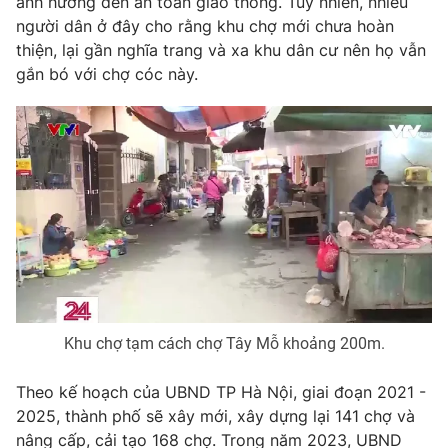
ảnh hưởng đến an toàn giao thông. Tuy nhiên, nhiều
Ðiện thoại Thời báo VTV:
024.66 897 897
người dân ở đây cho rằng khu chợ mới chưa hoàn
Email:
toasoan@vtv.vn
thiện, lại gần nghĩa trang và xa khu dân cư nên họ vẫn
Liên hệ quảng cáo:
024-7300.7108
gắn bó với chợ cóc này.
Khu chợ tạm cách chợ Tây Mỗ khoảng 200m.
® Cấm sao chép dưới mọi hình thức nếu không có sự chấp
thuận bằng văn bản. Ghi rõ nguồn VTV.vn khi phát hành lại
thông tin từ website này.
Theo kế hoạch của UBND TP Hà Nội, giai đoạn 2021 -
2025, thành phố sẽ xây mới, xây dựng lại 141 chợ và
nâng cấp, cải tạo 168 chợ. Trong năm 2023, UBND