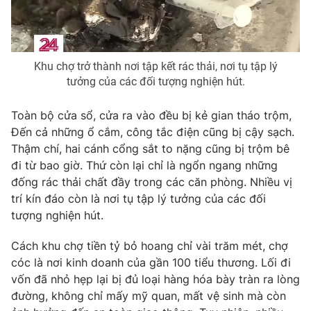
Khu chợ trở thành nơi tập kết rác thải, nơi tụ tập lý
THỜI BÁO VTV
tưởng của các đối tượng nghiện hút.
Toàn bộ cửa sổ, cửa ra vào đều bị kẻ gian tháo trộm,
Đến cả những ổ cắm, công tắc điện cũng bị cậy sạch.
Theo dõi báo trên
Thậm chí, hai cánh cổng sắt to nặng cũng bị trộm bê
đi từ bao giờ. Thứ còn lại chỉ là ngổn ngang những
Cơ quan chủ quản:
Đài Truyền hình Việt Nam
đống rác thải chất đầy trong các căn phòng. Nhiều vị
Cơ quan báo chí:
Thời báo VTV
trí kín đáo còn là nơi tụ tập lý tưởng của các đối
Giấy phép hoạt động báo in và báo điện tử số 483/GP-BTTTT
tượng nghiện hút.
cấp ngày 29/12/2023
Cách khu chợ tiền tỷ bỏ hoang chỉ vài trăm mét, chợ
Tổng Biên tập:
Vũ Thanh Thủy
cóc là nơi kinh doanh của gần 100 tiểu thương. Lối đi
Phó Tổng Biên tập:
Nguyễn Thị Mỹ Hạnh, Phạm Quốc Thắng,
vốn đã nhỏ hẹp lại bị đủ loại hàng hóa bày tràn ra lòng
Nguyễn Trọng Ninh
đường, không chỉ mấy mỹ quan, mất vệ sinh mà còn
Tổng đài VTV:
024.38 355 931 - 024.38 355 932