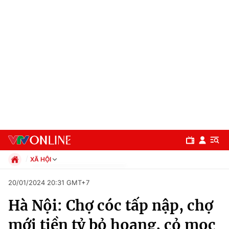
XÃ HỘI
Chính trị
20/01/2024 20:31 GMT+7
Xã hội
Hà Nội: Chợ cóc tấp nập, chợ
Pháp luật
Chuyên mục
Kinh tế
mới tiền tỷ bỏ hoang, cỏ mọc
Thể thao