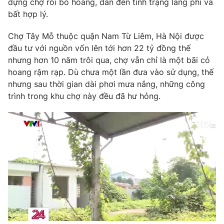
dựng chợ rồi bỏ hoang, dẫn đến tình trạng lãng phí và
Phim VTV
Giải trí
bất hợp lý.
Hậu trường
Điện ảnh
Chợ Tây Mỗ thuộc quận Nam Từ Liêm, Hà Nội được
Đời sống
Nhân vật
đầu tư với nguồn vốn lên tới hơn 22 tỷ đồng thế
Âm nhạc
nhưng hơn 10 năm trôi qua, chợ vẫn chỉ là một bãi cỏ
Du lịch
Khán giả
Giáo dục
Sao
hoang rậm rạp. Dù chưa một lần đưa vào sử dụng, thế
Làm đẹp
Giải sao mai
nhưng sau thời gian dài phơi mưa nắng, những công
Tuyển sinh
trình trong khu chợ này đều đã hư hỏng.
Công nghệ
Chất lượng cuộc sống
Học trực tuyến
Hitech Công nghệ tương lai
Giao lưu trực tuyến
Sản phẩm
Lịch phát sóng
Thị trường
Tư vấn
Chuyên mục khác
Emagazine
Podcast