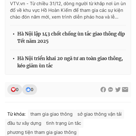
VTV.vn - Từ chiều 31/12, dòng người từ khắp nơi ùn ùn
đổ về khu vực Hồ Hoàn Kiếm để tham gia các sự kiện
chào đón năm mới, xem trình diễn pháo hoa và lễ...
THỜI BÁO VTV
Hà Nội lập 143 chốt chống ùn tắc giao thông dịp
Tết năm 2025
Theo dõi báo trên
Hà Nội triển khai 20 ngã tư an toàn giao thông,
kéo giảm ùn tắc
Cơ quan chủ quản:
Đài Truyền hình Việt Nam
Cơ quan báo chí:
Thời báo VTV
0
0
Giấy phép hoạt động báo in và báo điện tử số 483/GP-BTTTT
cấp ngày 29/12/2023
Tổng Biên tập:
Vũ Thanh Thủy
Từ khóa:
tham gia giao thông
sở giao thông vận tải
Phó Tổng Biên tập:
Nguyễn Thị Mỹ Hạnh, Phạm Quốc Thắng,
Nguyễn Trọng Ninh
đầu tư xây dựng
tình trạng ùn tắc
Tổng đài VTV:
024.38 355 931 - 024.38 355 932
phương tiện tham gia giao thông