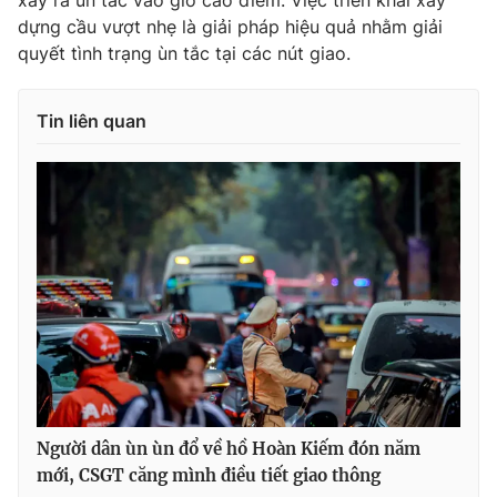
xảy ra ùn tắc vào giờ cao điểm. Việc triển khai xây
dựng cầu vượt nhẹ là giải pháp hiệu quả nhằm giải
Photo
Infographic
quyết tình trạng ùn tắc tại các nút giao.
Video
Shorts video
Tin liên quan
VTV Money
VTV Thể thao
VTV Sức khoẻ
Bất động sản
Thị trường 24h
Tấm lòng Việt
VTV4
Vươn mình bằng AI
VTV9
VTV8
Người dân ùn ùn đổ về hồ Hoàn Kiếm đón năm
mới, CSGT căng mình điều tiết giao thông
Liên hệ tòa soạn
English