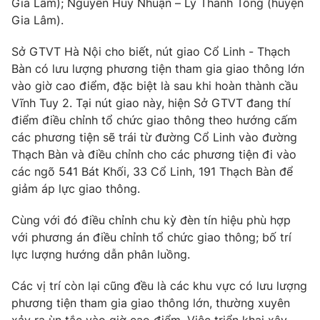
Gia Lâm); Nguyễn Huy Nhuận – Lý Thánh Tông (huyện
Phim VTV
Giải trí
Gia Lâm).
Hậu trường
Điện ảnh
Sở GTVT Hà Nội cho biết, nút giao Cổ Linh - Thạch
Đời sống
Nhân vật
Bàn có lưu lượng phương tiện tham gia giao thông lớn
Âm nhạc
vào giờ cao điểm, đặc biệt là sau khi hoàn thành cầu
Du lịch
Khán giả
Giáo dục
Sao
Vĩnh Tuy 2. Tại nút giao này, hiện Sở GTVT đang thí
Làm đẹp
Giải sao mai
điểm điều chỉnh tổ chức giao thông theo hướng cấm
Tuyển sinh
các phương tiện sẽ trái từ đường Cổ Linh vào đường
Công nghệ
Chất lượng cuộc sống
Thạch Bàn và điều chỉnh cho các phương tiện đi vào
Học trực tuyến
Hitech Công nghệ tương lai
các ngõ 541 Bát Khối, 33 Cổ Linh, 191 Thạch Bàn để
Giao lưu trực tuyến
giảm áp lực giao thông.
Sản phẩm
Cùng với đó điều chỉnh chu kỳ đèn tín hiệu phù hợp
Lịch phát sóng
Thị trường
với phương án điều chỉnh tổ chức giao thông; bố trí
lực lượng hướng dẫn phân luồng.
Tư vấn
Chuyên mục khác
Các vị trí còn lại cũng đều là các khu vực có lưu lượng
Emagazine
Podcast
phương tiện tham gia giao thông lớn, thường xuyên