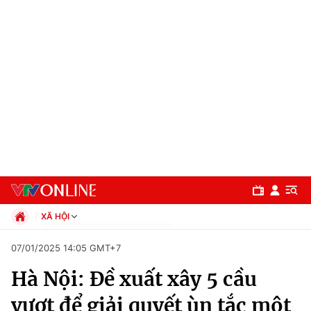
XÃ HỘI
Chính trị
07/01/2025 14:05 GMT+7
Xã hội
Hà Nội: Đề xuất xây 5 cầu
Pháp luật
Chuyên mục
Kinh tế
vượt để giải quyết ùn tắc một
Thể thao