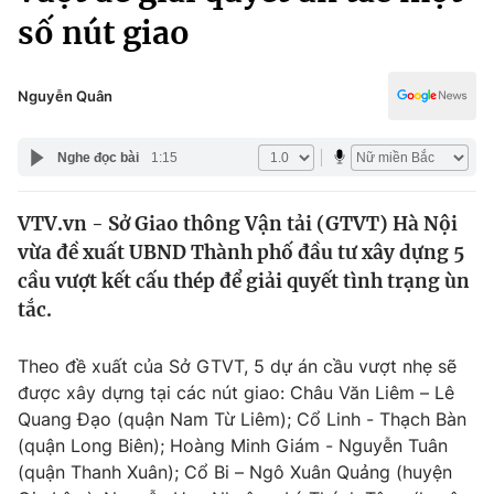
Chính trị
số nút giao
Truyền hình
Văn hóa - Giải trí
Xã hội
Y tế
Nguyễn Quân
Đời sống
Pháp luật
Công nghệ
Nghe đọc bài
1:15
Giáo dục
Y tế
VTV.vn - Sở Giao thông Vận tải (GTVT) Hà Nội
vừa đề xuất UBND Thành phố đầu tư xây dựng 5
Thế giới
cầu vượt kết cấu thép để giải quyết tình trạng ùn
Tin tức
tắc.
Kinh tế
Thế giới đó đây
Theo đề xuất của Sở GTVT, 5 dự án cầu vượt nhẹ sẽ
Tài chính
Dữ liệu và đời sống
được xây dựng tại các nút giao: Châu Văn Liêm – Lê
Câu chuyện quốc tế
Thị trường
Quang Đạo (quận Nam Từ Liêm); Cổ Linh - Thạch Bàn
(quận Long Biên); Hoàng Minh Giám - Nguyễn Tuân
Truyền hình
Góc doanh nghiệp
(quận Thanh Xuân); Cổ Bi – Ngô Xuân Quảng (huyện