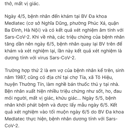
Phim VTV
thở, mất vị giác.
Giải trí
Hậu trường
Ngày 4/5, bệnh nhân đến khám tại BV Đa khoa
Điện ảnh
Đời sống
Medlatec (cơ sở Nghĩa Dũng, phường Phúc Xá, quận
Nhân vật
Âm nhạc
Ba Đình, Hà Nội) và có kết quả xét nghiệm âm tính với
Du lịch
Khán giả
Sars-CoV-2. Khi về nhà, các triệu chứng của bệnh nhân
Giáo dục
Sao
tăng dần nên ngày 6/5, bệnh nhân quay lại BV trên để
Làm đẹp
Giải sao mai
khám và xét nghiệm lại, lần này kết quả xét nghiệm là
Tuyển sinh
Công nghệ
dương tính với virus Sars-CoV-2.
Chất lượng cuộc sống
Học trực tuyến
Hitech Công nghệ tương lai
Trường hợp thứ 2 là em vợ của bệnh nhân kể trên, sinh
Giao lưu trực tuyến
năm 1987, cũng có địa chỉ tại chợ Tía, xã Tô Hiệu,
Sản phẩm
huyện Thường Tín, làm nghề bán thuốc thú y tại nhà.
Lịch phát sóng
Bện nhân xuất hiện nhiều triệu chứng như sốt, ho, đau
Thị trường
mỏi người, mất vị giác, khứu giác… Ngày 5/5, bệnh
Tư vấn
nhân khởi phát bệnh và được lấy mẫu ngày 6/5. Kết
Chuyên mục khác
quả xét nghiệm vào tối muộn ngày 6/5 do BV Đa khoa
Medlatec thực hiện, bệnh nhân dương tính với Sars-
Emagazine
Podcast
CoV-2.