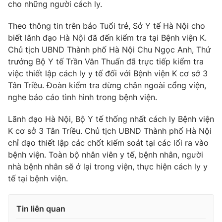
cho những người cách ly.
Theo thông tin trên báo Tuổi trẻ, Sở Y tế Hà Nội cho
biết lãnh đạo Hà Nội đã đến kiểm tra tại Bệnh viện K.
THỜI BÁO VTV
Chủ tịch UBND Thành phố Hà Nội Chu Ngọc Anh, Thứ
trưởng Bộ Y tế Trần Văn Thuấn đã trực tiếp kiểm tra
việc thiết lập cách ly y tế đối với Bệnh viện K cơ sở 3
Tân Triều. Đoàn kiểm tra dừng chân ngoài cổng viện,
Theo dõi báo trên
nghe báo cáo tình hình trong bệnh viện.
Lãnh đạo Hà Nội, Bộ Y tế thống nhất cách ly Bệnh viện
Cơ quan chủ quản:
Đài Truyền hình Việt Nam
K cơ sở 3 Tân Triều. Chủ tịch UBND Thành phố Hà Nội
Cơ quan báo chí:
Thời báo VTV
chỉ đạo thiết lập các chốt kiểm soát tại các lối ra vào
Giấy phép hoạt động báo in và báo điện tử số 483/GP-BTTTT
bệnh viện. Toàn bộ nhân viên y tế, bệnh nhân, người
cấp ngày 29/12/2023
nhà bệnh nhân sẽ ở lại trong viện, thực hiện cách ly y
Tổng Biên tập:
Vũ Thanh Thủy
tế tại bệnh viện.
Phó Tổng Biên tập:
Nguyễn Thị Mỹ Hạnh, Phạm Quốc Thắng,
Nguyễn Trọng Ninh
Tin liên quan
Tổng đài VTV:
024.38 355 931 - 024.38 355 932