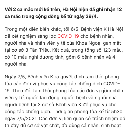
Photo
Với 2 ca mắc mới kể trên, Hà Nội hiện đã ghi nhận 12
Infographic
ca mắc trong cộng đồng kể từ ngày 29/4.
Video
Shorts video
Trong một diễn biến khác, tối 6/5, Bệnh viện K Hà Nội
đã xét nghiệm sàng lọc
COVID-19
cho bệnh nhân,
VTV Money
người nhà và nhân viên y tế của Khoa Ngoại gan mật
VTV Thể thao
tại cơ sở 3 Tân Triều. Kết quả, trong tổng số 123 mẫu,
có 10 mẫu nghi dương tính, gồm 6 bệnh nhân và 4
VTV Sức khoẻ
Bất động sản
người nhà.
Thị trường 24h
Ngày 7/5, Bệnh viện K ra quyết định tạm thời phong
Tấm lòng Việt
tỏa các đơn vị phục vụ công tác chống dịch COVID-
19. Theo đó, tạm thời phong tỏa các đơn vị gồm nhân
VTV4
Vươn mình bằng AI
viên y tế, người lao động, người bệnh và người nhà
người bệnh tại 3 cơ sở Bệnh viện K để phục vụ cho
VTV9
VTV8
công tác chống dịch. Thời gian phong tỏa kể từ 5h30
ngày 7/5/2021. Các đơn vị liên quan có trách nhiệm bố
trí đầy đủ cơ sở vật chất, đồ dùng cá nhân, sinh hoạt
Liên hệ tòa soạn
English