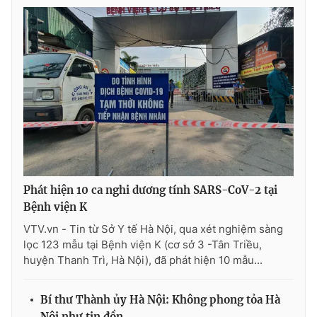
Ðiện thoại Thời báo VTV:
024.66 897 897
Email:
toasoan@vtv.vn
Liên hệ quảng cáo:
024-7300.7108
Phát hiện 10 ca nghi dương tính SARS-CoV-2 tại
Bệnh viện K
VTV.vn - Tin từ Sở Y tế Hà Nội, qua xét nghiệm sàng
lọc 123 mẫu tại Bệnh viện K (cơ sở 3 -Tân Triều,
® Cấm sao chép dưới mọi hình thức nếu không có sự chấp
huyện Thanh Trì, Hà Nội), đã phát hiện 10 mẫu...
thuận bằng văn bản. Ghi rõ nguồn VTV.vn khi phát hành lại
thông tin từ website này.
Bí thư Thành ủy Hà Nội: Không phong tỏa Hà
Nội như tin đồn