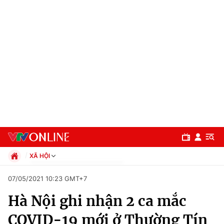
XÃ HỘI
Chính trị
07/05/2021 10:23 GMT+7
Xã hội
Hà Nội ghi nhận 2 ca mắc
Pháp luật
Chuyên mục
Kinh tế
COVID-19 mới ở Thường Tín
Thể thao