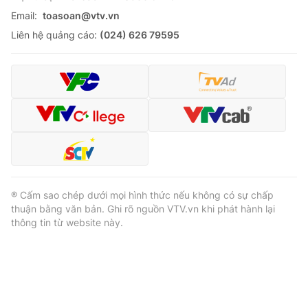
Email:
toasoan@vtv.vn
Liên hệ quảng cáo:
(024) 626 79595
® Cấm sao chép dưới mọi hình thức nếu không có sự chấp
thuận bằng văn bản. Ghi rõ nguồn VTV.vn khi phát hành lại
thông tin từ website này.