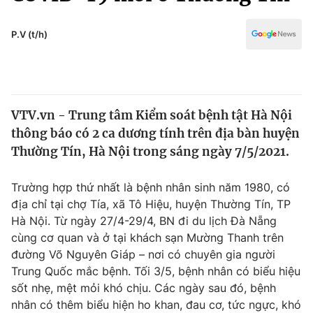
Chính trị
Truyền hình
Văn hóa - Giải trí
P.V (t/h)
Xã hội
Y tế
Đời sống
Pháp luật
Công nghệ
Giáo dục
VTV.vn - Trung tâm Kiểm soát bệnh tật Hà Nội
Y tế
thông báo có 2 ca dương tính trên địa bàn huyện
Thường Tín, Hà Nội trong sáng ngày 7/5/2021.
Thế giới
Trường hợp thứ nhất là bệnh nhân sinh năm 1980, có
Tin tức
địa chỉ tại chợ Tía, xã Tô Hiệu, huyện Thường Tín, TP
Kinh tế
Hà Nội. Từ ngày 27/4-29/4, BN đi du lịch Đà Nẵng
Thế giới đó đây
Tài chính
cùng cơ quan và ở tại khách sạn Mường Thanh trên
Dữ liệu và đời sống
Câu chuyện quốc tế
đường Võ Nguyên Giáp – nơi có chuyên gia người
Thị trường
Trung Quốc mắc bệnh. Tối 3/5, bệnh nhân có biểu hiệu
Truyền hình
sốt nhẹ, mệt mỏi khó chịu. Các ngày sau đó, bệnh
Góc doanh nghiệp
nhân có thêm biểu hiện ho khan, đau cơ, tức ngực, khó