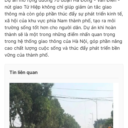
Dự án mở rộng đường 70 đoạn Hà Đông - Văn Điển -
nút giao Tứ Hiệp không chỉ giúp giảm ùn tắc giao
thông mà còn góp phần thúc đẩy sự phát triển kinh tế,
xã hội của khu vực phía Nam thành phố, tạo ra môi
trường sống tốt hơn cho người dân. Dự án khi hoàn
THỜI BÁO VTV
thành sẽ là một trong những điểm nhấn quan trọng
trong hệ thống giao thông của Hà Nội, góp phần nâng
cao chất lượng cuộc sống và thúc đẩy phát triển bền
vững của thành phố.
Theo dõi báo trên
Cơ quan chủ quản:
Đài Truyền hình Việt Nam
Tin liên quan
Cơ quan báo chí:
Thời báo VTV
Giấy phép hoạt động báo in và báo điện tử số 483/GP-BTTTT
cấp ngày 29/12/2023
Tổng Biên tập:
Vũ Thanh Thủy
Phó Tổng Biên tập:
Nguyễn Thị Mỹ Hạnh, Phạm Quốc Thắng,
Nguyễn Trọng Ninh
Tổng đài VTV:
024.38 355 931 - 024.38 355 932