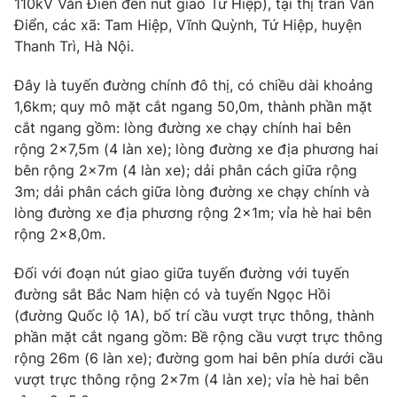
110kV Văn Điển đến nút giao Tứ Hiệp), tại thị trấn Văn
Phim VTV
Giải trí
Điển, các xã: Tam Hiệp, Vĩnh Quỳnh, Tứ Hiệp, huyện
Hậu trường
Thanh Trì, Hà Nội.
Điện ảnh
Đời sống
Nhân vật
Đây là tuyến đường chính đô thị, có chiều dài khoảng
Âm nhạc
1,6km; quy mô mặt cắt ngang 50,0m, thành phần mặt
Du lịch
Khán giả
Giáo dục
Sao
cắt ngang gồm: lòng đường xe chạy chính hai bên
Làm đẹp
Giải sao mai
rộng 2x7,5m (4 làn xe); lòng đường xe địa phương hai
Tuyển sinh
bên rộng 2x7m (4 làn xe); dải phân cách giữa rộng
Công nghệ
Chất lượng cuộc sống
3m; dải phân cách giữa lòng đường xe chạy chính và
Học trực tuyến
Hitech Công nghệ tương lai
lòng đường xe địa phương rộng 2x1m; vỉa hè hai bên
Giao lưu trực tuyến
rộng 2x8,0m.
Sản phẩm
Đối với đoạn nút giao giữa tuyến đường với tuyến
Lịch phát sóng
Thị trường
đường sắt Bắc Nam hiện có và tuyến Ngọc Hồi
(đường Quốc lộ 1A), bố trí cầu vượt trực thông, thành
Tư vấn
phần mặt cắt ngang gồm: Bề rộng cầu vượt trực thông
Chuyên mục khác
rộng 26m (6 làn xe); đường gom hai bên phía dưới cầu
Emagazine
Podcast
vượt trực thông rộng 2x7m (4 làn xe); vỉa hè hai bên