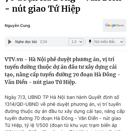
Chính trị
- nút giao Tứ Hiệp
Truyền hình
Văn hóa - Giải trí
Xã hội
Y tế
Nguyễn Cung
Đời sống
Pháp luật
Công nghệ
Nghe đọc bài
2:24
Giáo dục
Y tế
VTV.vn - Hà Nội phê duyệt phương án, vị trí
tuyến đường thuộc dự án đầu tư xây dựng cải
Thế giới
tạo, nâng cấp tuyến đường 70 đoạn Hà Đông -
Tin tức
Văn Điển - nút giao Tứ Hiệp.
Kinh tế
Thế giới đó đây
Ngày 7/3, UBND TP Hà Nội ban hành Quyết định số
Tài chính
Dữ liệu và đời sống
1314/QĐ-UBND về phê duyệt phương án, vị trí tuyến
Câu chuyện quốc tế
Thị trường
đường thuộc dự án đầu tư xây dựng cải tạo, nâng cấp
tuyến đường 70 đoạn Hà Đông - Văn Điển - nút giao
Truyền hình
Góc doanh nghiệp
Tứ Hiệp, tỷ lệ 1/500 (đoạn từ khu vực trạm biến áp