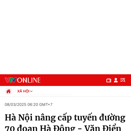
XÃ HỘI
Chính trị
08/03/2025 06:20 GMT+7
Xã hội
Hà Nội nâng cấp tuyến đường
Pháp luật
Chuyên mục
Kinh tế
70 đoạn Hà Đông - Văn Điển
Thể thao