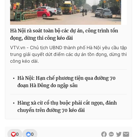
Ðiện thoại Thời báo VTV:
024.66 897 897
Email:
toasoan@vtv.vn
Liên hệ quảng cáo:
024-7300.7108
Hà Nội rà soát toàn bộ các dự án, công trình tồn
đọng, dừng thi công kéo dài
VTV.vn - Chủ tịch UBND thành phố Hà Nội yêu cầu tập
trung giải quyết dứt điểm các dự án tồn đọng, dừng thi
công kéo dài.
Hà Nội: Hạn chế phương tiện qua đường 70
đoạn Hà Đông do ngập sâu
Hàng xà cừ cổ thụ buộc phải cắt ngọn, đánh
® Cấm sao chép dưới mọi hình thức nếu không có sự chấp
chuyển trên đường 70 kéo dài
thuận bằng văn bản. Ghi rõ nguồn VTV.vn khi phát hành lại
thông tin từ website này.
0
0