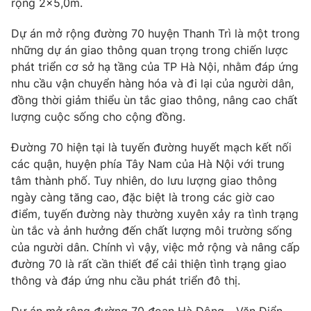
rộng 2x5,0m.
Photo
Infographic
Dự án mở rộng đường 70 huyện Thanh Trì là một trong
những dự án giao thông quan trọng trong chiến lược
Video
Shorts video
phát triển cơ sở hạ tầng của TP Hà Nội, nhằm đáp ứng
nhu cầu vận chuyển hàng hóa và đi lại của người dân,
đồng thời giảm thiểu ùn tắc giao thông, nâng cao chất
VTV Money
VTV Thể thao
lượng cuộc sống cho cộng đồng.
VTV Sức khoẻ
Bất động sản
Đường 70 hiện tại là tuyến đường huyết mạch kết nối
các quận, huyện phía Tây Nam của Hà Nội với trung
tâm thành phố. Tuy nhiên, do lưu lượng giao thông
Thị trường 24h
Tấm lòng Việt
ngày càng tăng cao, đặc biệt là trong các giờ cao
điểm, tuyến đường này thường xuyên xảy ra tình trạng
VTV4
Vươn mình bằng AI
ùn tắc và ảnh hưởng đến chất lượng môi trường sống
của người dân. Chính vì vậy, việc mở rộng và nâng cấp
VTV9
đường 70 là rất cần thiết để cải thiện tình trạng giao
VTV8
thông và đáp ứng nhu cầu phát triển đô thị.
Liên hệ tòa soạn
English