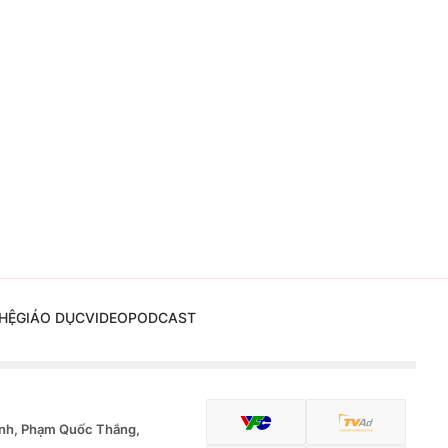
HỆ
GIÁO DỤC
VIDEO
PODCAST
nh, Phạm Quốc Thắng,