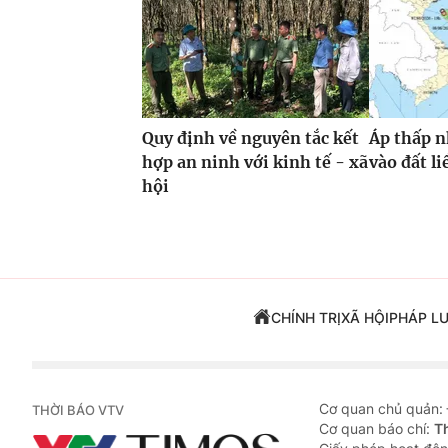
Quy định về nguyên tắc kết
Áp thấp n
hợp an ninh với kinh tế - xã
vào đất li
hội
CHÍNH TRỊ
XÃ HỘI
PHÁP L
Cơ quan chủ quản:
THỜI BÁO VTV
Cơ quan báo chí:
T