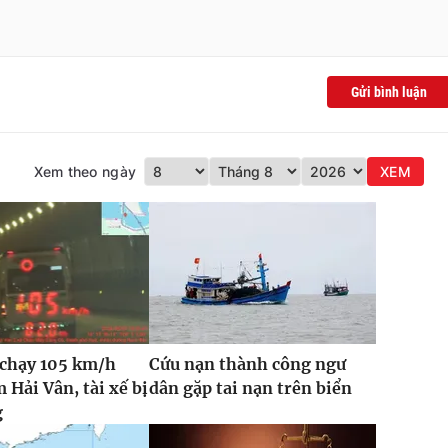
Gửi bình luận
Xem theo ngày
XEM
 chạy 105 km/h
Cứu nạn thành công ngư
 Hải Vân, tài xế bị
dân gặp tai nạn trên biển
g