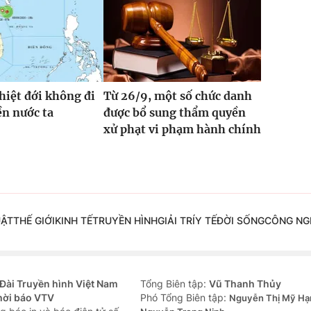
hiệt đới không đi
Từ 26/9, một số chức danh
ền nước ta
được bổ sung thẩm quyền
xử phạt vi phạm hành chính
UẬT
THẾ GIỚI
KINH TẾ
TRUYỀN HÌNH
GIẢI TRÍ
Y TẾ
ĐỜI SỐNG
CÔNG NG
Đài Truyền hình Việt Nam
Tổng Biên tập:
Vũ Thanh Thủy
hời báo VTV
Phó Tổng Biên tập:
Nguyễn Thị Mỹ Hạ