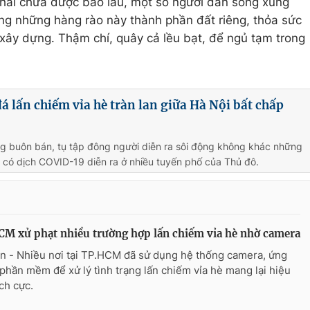
 khai chưa được bao lâu, một số người dân sống xung
ng những hàng rào này thành phần đất riêng, thỏa sức
 xây dựng. Thậm chí, quây cả lều bạt, để ngủ tạm trong
đá lấn chiếm vỉa hè tràn lan giữa Hà Nội bất chấp
ng buôn bán, tụ tập đông người diễn ra sôi động không khác những
có dịch COVID-19 diễn ra ở nhiều tuyến phố của Thủ đô.
M xử phạt nhiều trường hợp lấn chiếm vỉa hè nhờ camera
n - Nhiều nơi tại TP.HCM đã sử dụng hệ thống camera, ứng
phần mềm để xử lý tình trạng lấn chiếm vỉa hè mang lại hiệu
ích cực.