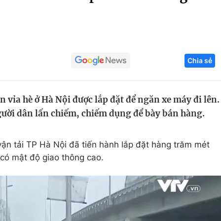
Góc ảnh
Giáo dục
Công nghệ
Chia sẻ
Tuyển sinh
Hitech Công ng
Học trực tuyến
Sản phẩm
 vỉa hè ở Hà Nội được lắp đặt để ngăn xe máy đi lên.
g
Thị trường
gười dân lấn chiếm, chiếm dụng để bày bán hàng.
Tư vấn
vận tải TP Hà Nội đã tiến hành lắp đặt hàng trăm mét
có mật độ giao thông cao.