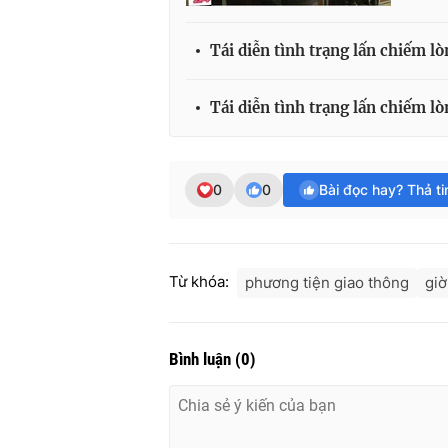
Tái diễn tình trạng lấn chiếm l
Tái diễn tình trạng lấn chiếm lò
0
0
Bài đọc hay? Thả t
Từ khóa:
phương tiện giao thông
giờ
Bình luận
(
0
)