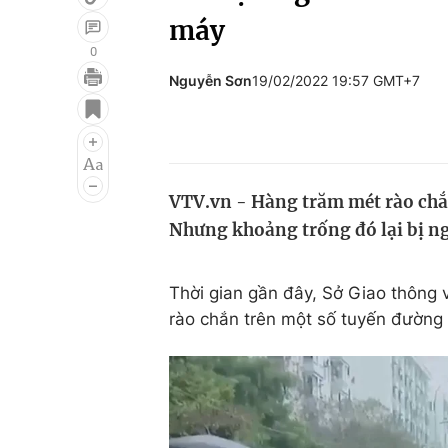
máy
0
Nguyễn Sơn
19/02/2022 19:57 GMT+7
Giải trí
Đời sống
Điện ảnh
Du lịch
Âm nhạc
Làm đẹp
VTV.vn - Hàng trăm mét rào chắn
Sao
Chất lượng cuộc sốn
Nhưng khoảng trống đó lại bị n
Thời gian gần đây, Sở Giao thông 
rào chắn trên một số tuyến đường 