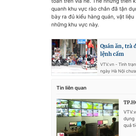
toàn trên vỉa hè. Thế nhưng triển
quanh khu vực rào chắn đã tận dụ
bày ra đủ kiểu hàng quán, vật liệu
những khu vực này.
Quán ăn, trà 
lệnh cấm
VTV.vn - Tình trạ
ngày Hà Nội chưa 
Tin liên quan
TP.HC
VTV.v
dụng 
quả t