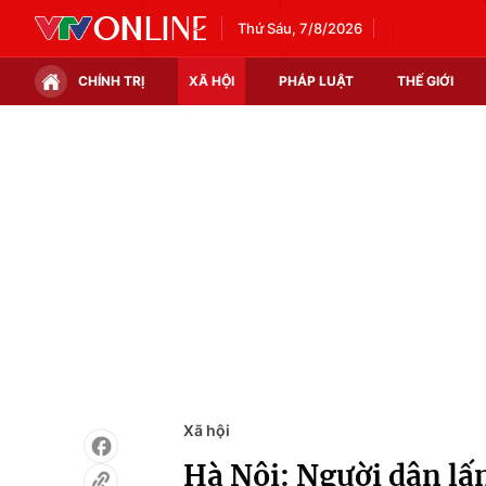
Thứ Sáu, 7/8/2026
CHÍNH TRỊ
XÃ HỘI
PHÁP LUẬT
THẾ GIỚI
Chính trị
Xã hội
Thế giới
Kinh tế
Tin tức
Tài chính
Thế giới đó đây
Thị trường
Câu chuyện quốc tế
Góc doanh nghiệp
Dữ liệu và đời sống
Xã hội
Hà Nội: Người dân lấn