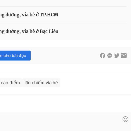
òng đường, vỉa hè ở TP.HCM
ng đường, vỉa hè ở Bạc Liêu
im cho bài đọc
 cao điểm
lấn chiếm vỉa hè