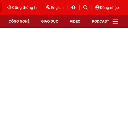
Cổng thông tin
English
Đăng nhập
CÔNG NGHỆ
GIÁO DỤC
VIDEO
PODCAST
VTV Money
VTV Thể thao
VTV Sức khoẻ
Bất động sản
Thị trường 24h
Tấm lòng Việt
Vươn mình bằng AI
VTV4
VTV8
VTV9
Lịch phát sóng
Giao lưu trực tuyến
e
Sự kiện