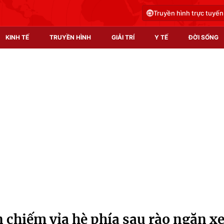
Truyền hình trực tuyến
KINH TẾ
TRUYỀN HÌNH
GIẢI TRÍ
Y TẾ
ĐỜI SỐNG
Pháp luật
Y tế
Truyền hình
Multimedia
Phim VTV
Video
Hậu trường
Shorts video
Nhân vật
Podcast
Khán giả
EMagazine
Giải sao mai
Photo
 chiếm vỉa hè phía sau rào ngăn x
Infographic