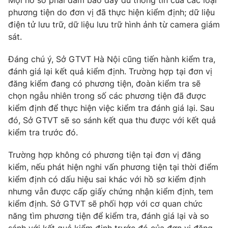
Mọi hồ sơ phải đảm bảo đầy đủ thông tin của các loại
phương tiện do đơn vị đã thực hiện kiểm định; dữ liệu
Photo
Infographic
điện tử lưu trữ, dữ liệu lưu trữ hình ảnh từ camera giám
sát.
Video
Shorts video
Đáng chú ý, Sở GTVT Hà Nội cũng tiến hành kiểm tra,
đánh giá lại kết quả kiểm định. Trường hợp tại đơn vị
VTV Money
VTV Thể thao
đăng kiểm đang có phương tiện, đoàn kiểm tra sẽ
chọn ngẫu nhiên trong số các phương tiện đã được
VTV Sức khoẻ
Bất động sản
kiểm định để thực hiện việc kiểm tra đánh giá lại. Sau
đó, Sở GTVT sẽ so sánh kết qua thu được với kết quả
kiểm tra trước đó.
Thị trường 24h
Tấm lòng Việt
Trường hợp không có phương tiện tại đơn vị đăng
VTV4
Vươn mình bằng AI
kiểm, nếu phát hiện nghi vấn phương tiện tại thời điểm
kiểm định có dấu hiệu sai khác với hồ sơ kiểm định
nhưng vẫn được cấp giấy chứng nhận kiểm định, tem
VTV9
VTV8
kiểm định. Sở GTVT sẽ phối hợp với cơ quan chức
năng tìm phương tiện để kiểm tra, đánh giá lại và so
Liên hệ tòa soạn
English