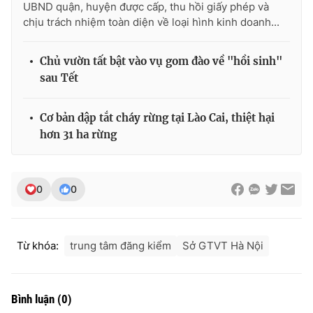
UBND quận, huyện được cấp, thu hồi giấy phép và
Ðiện thoại Thời báo VTV:
024.66 897 897
chịu trách nhiệm toàn diện về loại hình kinh doanh...
Email:
toasoan@vtv.vn
Liên hệ quảng cáo:
024-7300.7108
Chủ vườn tất bật vào vụ gom đào về "hồi sinh"
sau Tết
Cơ bản dập tắt cháy rừng tại Lào Cai, thiệt hại
hơn 31 ha rừng
0
0
® Cấm sao chép dưới mọi hình thức nếu không có sự chấp
Từ khóa:
trung tâm đăng kiểm
Sở GTVT Hà Nội
thuận bằng văn bản. Ghi rõ nguồn VTV.vn khi phát hành lại
thông tin từ website này.
Bình luận
(
0
)