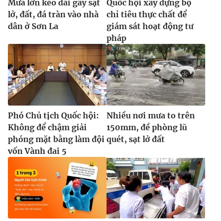
Mưa lớn kéo dài gây sạt
Quốc hội xây dựng bộ
lở, đất, đá tràn vào nhà
chỉ tiêu thực chất để
dân ở Sơn La
giám sát hoạt động tư
pháp
Phó Chủ tịch Quốc hội:
Nhiều nơi mưa to trên
Không để chậm giải
150mm, đề phòng lũ
phóng mặt bằng làm đội
quét, sạt lở đất
vốn Vành đai 5