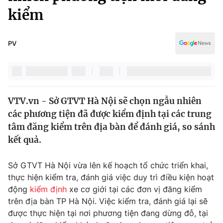
Chính trị
kiểm
Truyền hình
Văn hóa - Giải trí
Xã hội
Y tế
PV
Đời sống
Pháp luật
Công nghệ
Giáo dục
Y tế
VTV.vn - Sở GTVT Hà Nội sẽ chọn ngẫu nhiên
các phương tiện đã được kiểm định tại các trung
Thế giới
tâm đăng kiểm trên địa bàn để đánh giá, so sánh
Tin tức
kết quả.
Kinh tế
Thế giới đó đây
Sở GTVT Hà Nội vừa lên kế hoạch tổ chức triển khai,
Tài chính
Dữ liệu và đời sống
thực hiện kiểm tra, đánh giá việc duy trì điều kiện hoạt
Câu chuyện quốc tế
Thị trường
động
kiểm định
xe cơ giới tại các đơn vị đăng kiểm
trên địa bàn TP Hà Nội. Việc kiểm tra, đánh giá lại sẽ
Truyền hình
Góc doanh nghiệp
được thực hiện tại nơi phương tiện đang dừng đỗ, tại