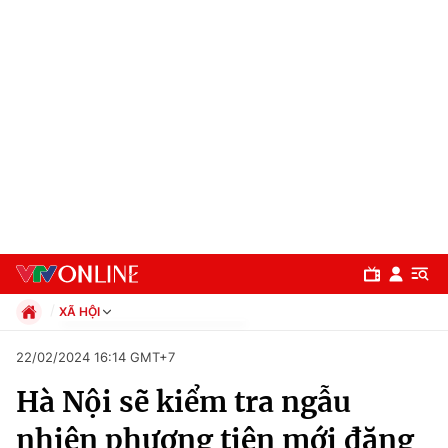
XÃ HỘI
Chính trị
22/02/2024 16:14 GMT+7
Xã hội
Hà Nội sẽ kiểm tra ngẫu
Pháp luật
Chuyên mục
Kinh tế
nhiên phương tiện mới đăng
Thể thao