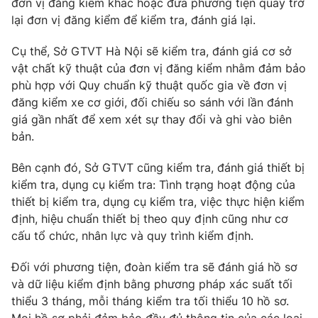
đơn vị đăng kiểm khác hoặc đưa phương tiện quay trở
Phim VTV
Giải trí
lại đơn vị đăng kiểm để kiểm tra, đánh giá lại.
Hậu trường
Điện ảnh
Cụ thể, Sở GTVT Hà Nội sẽ kiểm tra, đánh giá cơ sở
Đời sống
Nhân vật
vật chất kỹ thuật của đơn vị đăng kiểm nhằm đảm bảo
Âm nhạc
phù hợp với Quy chuẩn kỹ thuật quốc gia về đơn vị
Du lịch
Khán giả
Giáo dục
Sao
đăng kiểm xe cơ giới, đối chiếu so sánh với lần đánh
Làm đẹp
Giải sao mai
giá gần nhất để xem xét sự thay đổi và ghi vào biên
Tuyển sinh
bản.
Công nghệ
Chất lượng cuộc sống
Học trực tuyến
Bên cạnh đó, Sở GTVT cũng kiểm tra, đánh giá thiết bị
Hitech Công nghệ tương lai
Giao lưu trực tuyến
kiểm tra, dụng cụ kiểm tra: Tình trạng hoạt động của
Sản phẩm
thiết bị kiểm tra, dụng cụ kiểm tra, việc thực hiện kiểm
định, hiệu chuẩn thiết bị theo quy định cũng như cơ
Lịch phát sóng
Thị trường
cấu tổ chức, nhân lực và quy trình kiểm định.
Tư vấn
Đối với phương tiện, đoàn kiểm tra sẽ đánh giá hồ sơ
Chuyên mục khác
và dữ liệu kiểm định bằng phương pháp xác suất tối
Emagazine
Podcast
thiểu 3 tháng, mỗi tháng kiểm tra tối thiểu 10 hồ sơ.