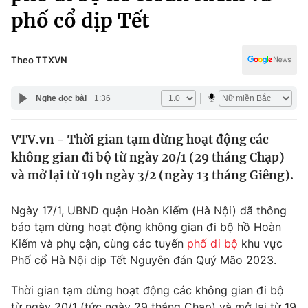
Chính trị
phố cổ dịp Tết
Truyền hình
Văn hóa - Giải trí
Xã hội
Y tế
Theo TTXVN
Đời sống
Pháp luật
Công nghệ
Nghe đọc bài
1:36
Giáo dục
Y tế
VTV.vn - Thời gian tạm dừng hoạt động các
không gian đi bộ từ ngày 20/1 (29 tháng Chạp)
Thế giới
và mở lại từ 19h ngày 3/2 (ngày 13 tháng Giêng).
Tin tức
Kinh tế
Ngày 17/1, UBND quận Hoàn Kiếm (Hà Nội) đã thông
Thế giới đó đây
báo tạm dừng hoạt động không gian đi bộ hồ Hoàn
Tài chính
Dữ liệu và đời sống
Kiếm và phụ cận, cùng các tuyến
phố đi bộ
khu vực
Câu chuyện quốc tế
Thị trường
Phố cổ Hà Nội dịp Tết Nguyên đán Quý Mão 2023.
Truyền hình
Góc doanh nghiệp
Thời gian tạm dừng hoạt động các không gian đi bộ
từ ngày 20/1 (tức ngày 29 tháng Chạp) và mở lại từ 19