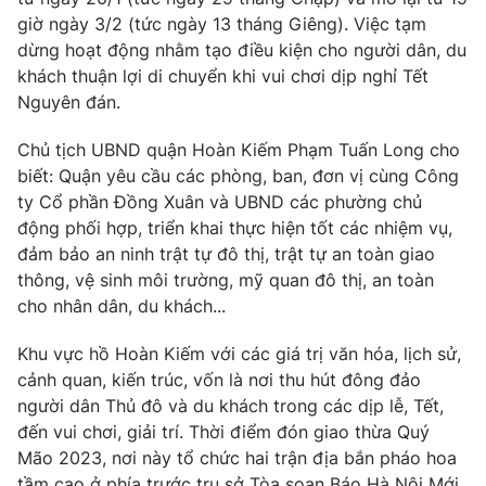
Phim VTV
Giải trí
giờ ngày 3/2 (tức ngày 13 tháng Giêng). Việc tạm
Hậu trường
dừng hoạt động nhằm tạo điều kiện cho người dân, du
Điện ảnh
khách thuận lợi di chuyển khi vui chơi dịp nghỉ Tết
Đời sống
Nhân vật
Nguyên đán.
Âm nhạc
Du lịch
Khán giả
Giáo dục
Chủ tịch UBND quận Hoàn Kiếm Phạm Tuấn Long cho
Sao
Làm đẹp
biết: Quận yêu cầu các phòng, ban, đơn vị cùng Công
Giải sao mai
Tuyển sinh
ty Cổ phần Đồng Xuân và UBND các phường chủ
Công nghệ
Chất lượng cuộc sống
động phối hợp, triển khai thực hiện tốt các nhiệm vụ,
Học trực tuyến
đảm bảo an ninh trật tự đô thị, trật tự an toàn giao
Hitech Công nghệ tương lai
Giao lưu trực tuyến
thông, vệ sinh môi trường, mỹ quan đô thị, an toàn
Sản phẩm
cho nhân dân, du khách...
Lịch phát sóng
Thị trường
Khu vực hồ Hoàn Kiếm với các giá trị văn hóa, lịch sử,
cảnh quan, kiến trúc, vốn là nơi thu hút đông đảo
Tư vấn
người dân Thủ đô và du khách trong các dịp lễ, Tết,
Chuyên mục khác
đến vui chơi, giải trí. Thời điểm đón giao thừa Quý
Emagazine
Mão 2023, nơi này tổ chức hai trận địa bắn pháo hoa
Podcast
tầm cao ở phía trước trụ sở Tòa soạn Báo Hà Nội Mới