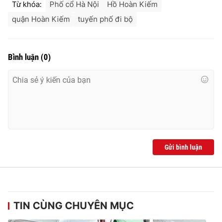
Từ khóa:
Phố cổ Hà Nội
Hồ Hoàn Kiếm
Ðiện thoại Thời báo VTV:
024.66 897 897
quận Hoàn Kiếm
tuyến phố đi bộ
Email:
toasoan@vtv.vn
Liên hệ quảng cáo:
024-7300.7108
Bình luận
(
0
)
Gửi bình luận
® Cấm sao chép dưới mọi hình thức nếu không có sự chấp
thuận bằng văn bản. Ghi rõ nguồn VTV.vn khi phát hành lại
thông tin từ website này.
TIN CÙNG CHUYÊN MỤC