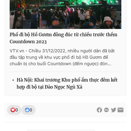
THỜI BÁO VTV
Phố đi bộ Hồ Gươm đông đúc từ chiều trước thềm
Countdown 2023
VTV.vn - Chiều 31/12/2022, nhiều người dân đã bắt
Theo dõi báo trên
đầu tập trung về khu vực phố đi bộ Hồ Gươm để
chuẩn bị cho buổi Countdown (đếm ngược) đón...
Cơ quan chủ quản:
Đài Truyền hình Việt Nam
Hà Nội: Khai trương Khu phố ẩm thực đêm kết
Cơ quan báo chí:
Thời báo VTV
hợp đi bộ tại Đảo Ngọc Ngũ Xã
Giấy phép hoạt động báo in và báo điện tử số 483/GP-BTTTT
cấp ngày 29/12/2023
Tổng Biên tập:
Vũ Thanh Thủy
0
0
Phó Tổng Biên tập:
Nguyễn Thị Mỹ Hạnh, Phạm Quốc Thắng,
Nguyễn Trọng Ninh
Tổng đài VTV:
024.38 355 931 - 024.38 355 932