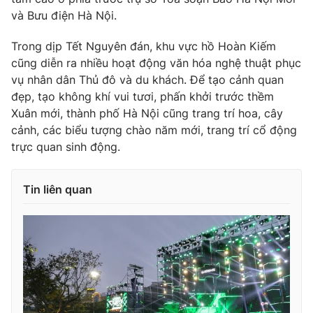
và Bưu điện Hà Nội.
Photo
Infographic
Trong dịp Tết Nguyên đán, khu vực hồ Hoàn Kiếm
Video
cũng diễn ra nhiều hoạt động văn hóa nghệ thuật phục
Shorts video
vụ nhân dân Thủ đô và du khách. Để tạo cảnh quan
đẹp, tạo không khí vui tươi, phấn khởi trước thềm
VTV Money
VTV Thể thao
Xuân mới, thành phố Hà Nội cũng trang trí hoa, cây
cảnh, các biểu tượng chào năm mới, trang trí cổ động
VTV Sức khoẻ
Bất động sản
trực quan sinh động.
Thị trường 24h
Tấm lòng Việt
Tin liên quan
VTV4
Vươn mình bằng AI
VTV9
VTV8
Liên hệ tòa soạn
English