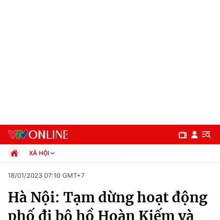
XÃ HỘI
Chính trị
18/01/2023 07:10 GMT+7
Xã hội
Hà Nội: Tạm dừng hoạt động
Pháp luật
Chuyên mục
Kinh tế
phố đi bộ hồ Hoàn Kiếm và
Thể thao