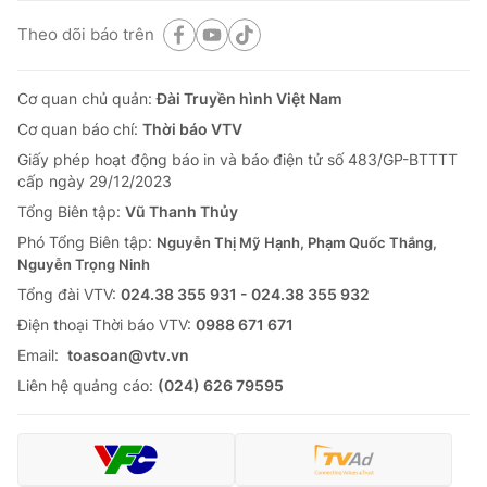
Theo dõi báo trên
Cơ quan chủ quản:
Đài Truyền hình Việt Nam
Cơ quan báo chí:
Thời báo VTV
Giấy phép hoạt động báo in và báo điện tử số 483/GP-BTTTT
cấp ngày 29/12/2023
Tổng Biên tập:
Vũ Thanh Thủy
Phó Tổng Biên tập:
Nguyễn Thị Mỹ Hạnh, Phạm Quốc Thắng,
Nguyễn Trọng Ninh
Tổng đài VTV:
024.38 355 931 - 024.38 355 932
Ðiện thoại Thời báo VTV:
0988 671 671
Email:
toasoan@vtv.vn
Liên hệ quảng cáo:
(024) 626 79595