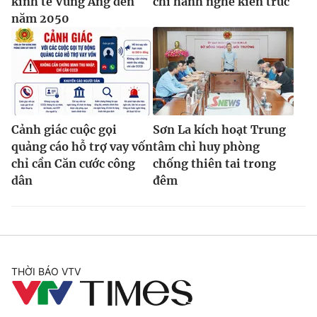
kinh tế Vũng Áng đến
chỉ hành nghề kiến trúc
năm 2050
Cảnh giác cuộc gọi
Sơn La kích hoạt Trung
quảng cáo hỗ trợ vay vốn
tâm chỉ huy phòng
chỉ cần Căn cước công
chống thiên tai trong
dân
đêm
THỜI BÁO VTV