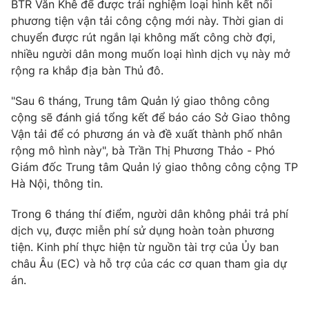
BTR Văn Khê để được trải nghiệm loại hình kết nối
Ðiện thoại Thời báo VTV:
024.66 897 897
phương tiện vận tải công cộng mới này. Thời gian di
Email:
toasoan@vtv.vn
chuyển được rút ngắn lại không mất công chờ đợi,
Liên hệ quảng cáo:
024-7300.7108
nhiều người dân mong muốn loại hình dịch vụ này mở
rộng ra khắp địa bàn Thủ đô.
"Sau 6 tháng, Trung tâm Quản lý giao thông công
cộng sẽ đánh giá tổng kết để báo cáo Sở Giao thông
Vận tải để có phương án và đề xuất thành phố nhân
rộng mô hình này", bà Trần Thị Phương Thảo - Phó
Giám đốc Trung tâm Quản lý giao thông công cộng TP
Hà Nội, thông tin.
Trong 6 tháng thí điểm, người dân không phải trả phí
dịch vụ, được miễn phí sử dụng hoàn toàn phương
® Cấm sao chép dưới mọi hình thức nếu không có sự chấp
tiện. Kinh phí thực hiện từ nguồn tài trợ của Ủy ban
thuận bằng văn bản. Ghi rõ nguồn VTV.vn khi phát hành lại
châu Âu (EC) và hỗ trợ của các cơ quan tham gia dự
thông tin từ website này.
án.