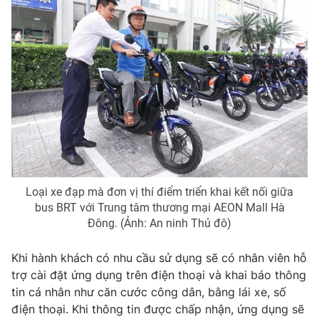
Photo
Infographic
Video
Shorts video
VTV Money
VTV Thể thao
VTV Sức khoẻ
Bất động sản
Thị trường 24h
Tấm lòng Việt
Loại xe đạp mà đơn vị thí điểm triển khai kết nối giữa
bus BRT với Trung tâm thương mại AEON Mall Hà
Đông. (Ảnh: An ninh Thủ đô)
VTV4
Vươn mình bằng AI
Khi hành khách có nhu cầu sử dụng sẽ có nhân viên hỗ
VTV9
VTV8
trợ cài đặt ứng dụng trên điện thoại và khai báo thông
tin cá nhân như căn cước công dân, bằng lái xe, số
điện thoại. Khi thông tin được chấp nhận, ứng dụng sẽ
Liên hệ tòa soạn
English