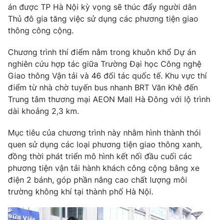
Phim VTV
án được TP Hà Nội kỳ vọng sẽ thúc đẩy người dân
Giải trí
Thủ đô gia tăng việc sử dụng các phương tiện giao
Hậu trường
thông công cộng.
Điện ảnh
Đời sống
Nhân vật
Âm nhạc
Chương trình thí điểm nằm trong khuôn khổ Dự án
Du lịch
Khán giả
nghiên cứu hợp tác giữa Trường Đại học Công nghệ
Giáo dục
Sao
Giao thông Vận tải và 46 đối tác quốc tế. Khu vực thí
Làm đẹp
Giải sao mai
điểm từ nhà chờ tuyến bus nhanh BRT Văn Khê đến
Tuyển sinh
Công nghệ
Chất lượng cuộc sống
Trung tâm thương mại AEON Mall Hà Đông với lộ trình
Học trực tuyến
dài khoảng 2,3 km.
Hitech Công nghệ tương lai
Giao lưu trực tuyến
Mục tiêu của chương trình này nhằm hình thành thói
Sản phẩm
quen sử dụng các loại phương tiện giao thông xanh,
Lịch phát sóng
Thị trường
đồng thời phát triển mô hình kết nối đầu cuối các
phương tiện vận tải hành khách công cộng bằng xe
Tư vấn
điện 2 bánh, góp phần nâng cao chất lượng môi
Chuyên mục khác
trường không khí tại thành phố Hà Nội.
Emagazine
Podcast