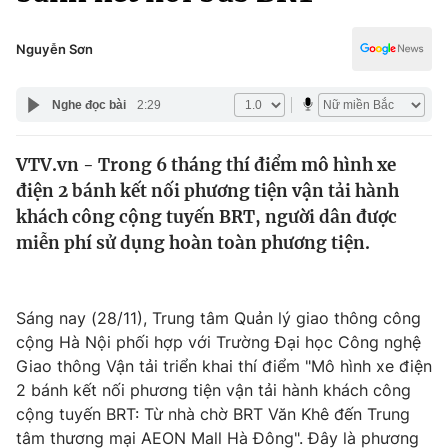
Chính trị
Truyền hình
Văn hóa - Giải trí
Nguyễn Sơn
Xã hội
Y tế
Đời sống
Nghe đọc bài
2:29
Pháp luật
Công nghệ
Giáo dục
VTV.vn - Trong 6 tháng thí điểm mô hình xe
Y tế
điện 2 bánh kết nối phương tiện vận tải hành
khách công cộng tuyến BRT, người dân được
Thế giới
miễn phí sử dụng hoàn toàn phương tiện.
Tin tức
Kinh tế
Sáng nay (28/11), Trung tâm Quản lý giao thông công
Thế giới đó đây
Tài chính
cộng Hà Nội phối hợp với Trường Đại học Công nghệ
Dữ liệu và đời sống
Câu chuyện quốc tế
Giao thông Vận tải triển khai thí điểm "Mô hình xe điện
Thị trường
2 bánh kết nối phương tiện vận tải hành khách công
Truyền hình
cộng tuyến BRT: Từ nhà chờ BRT Văn Khê đến Trung
Góc doanh nghiệp
tâm thương mại AEON Mall Hà Đông". Đây là phương