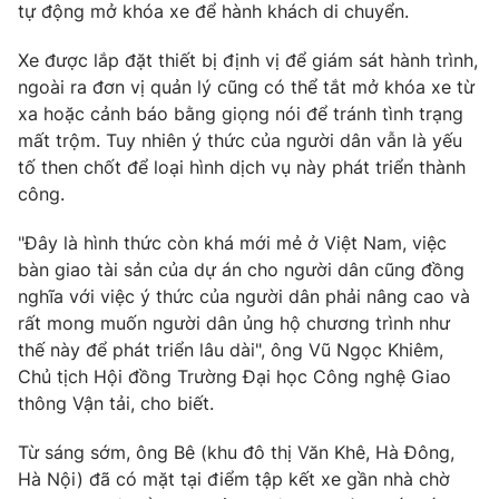
tự động mở khóa xe để hành khách di chuyển.
Xe được lắp đặt thiết bị định vị để giám sát hành trình,
ngoài ra đơn vị quản lý cũng có thể tắt mở khóa xe từ
THỜI BÁO VTV
xa hoặc cảnh báo bằng giọng nói để tránh tình trạng
mất trộm. Tuy nhiên ý thức của người dân vẫn là yếu
tố then chốt để loại hình dịch vụ này phát triển thành
công.
Theo dõi báo trên
"Đây là hình thức còn khá mới mẻ ở Việt Nam, việc
bàn giao tài sản của dự án cho người dân cũng đồng
Cơ quan chủ quản:
Đài Truyền hình Việt Nam
nghĩa với việc ý thức của người dân phải nâng cao và
Cơ quan báo chí:
Thời báo VTV
rất mong muốn người dân ủng hộ chương trình như
Giấy phép hoạt động báo in và báo điện tử số 483/GP-BTTTT
thế này để phát triển lâu dài", ông Vũ Ngọc Khiêm,
cấp ngày 29/12/2023
Chủ tịch Hội đồng Trường Đại học Công nghệ Giao
Tổng Biên tập:
Vũ Thanh Thủy
thông Vận tải, cho biết.
Phó Tổng Biên tập:
Nguyễn Thị Mỹ Hạnh, Phạm Quốc Thắng,
Nguyễn Trọng Ninh
Từ sáng sớm, ông Bê (khu đô thị Văn Khê, Hà Đông,
Hà Nội) đã có mặt tại điểm tập kết xe gần nhà chờ
Tổng đài VTV:
024.38 355 931 - 024.38 355 932