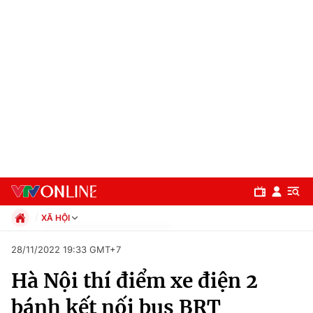
XÃ HỘI
Chính trị
28/11/2022 19:33 GMT+7
Xã hội
Hà Nội thí điểm xe điện 2
Pháp luật
Chuyên mục
Kinh tế
bánh kết nối bus BRT
Thể thao