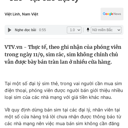
Chính trị
Truyền hình
Văn hóa - Giải trí
Việt Linh, Nam Việt
Xã hội
Y tế
Đời sống
Nghe đọc bài
0:55
Pháp luật
Công nghệ
Giáo dục
VTV.vn - Thực tế, theo ghi nhận của phóng viên
Y tế
trong ngày 11/9, sim rác, sim không chính chủ
vẫn được bày bán tràn lan ở nhiều cửa hàng.
Thế giới
Tin tức
Tại một số đại lý sim thẻ, trong vai người cần mua sim
Kinh tế
điện thoại, phóng viên được người bán giới thiệu nhiều
Thế giới đó đây
Tài chính
loại sim của các nhà mạng với giá tiền khác nhau.
Dữ liệu và đời sống
Câu chuyện quốc tế
Thị trường
Về quy định dừng bán sim tại các đại lý, nhân viên tại
một số cửa hàng trả lời chưa nhận được thông báo từ
Truyền hình
Góc doanh nghiệp
các nhà mạng nên việc mua bán sim không cần đăng