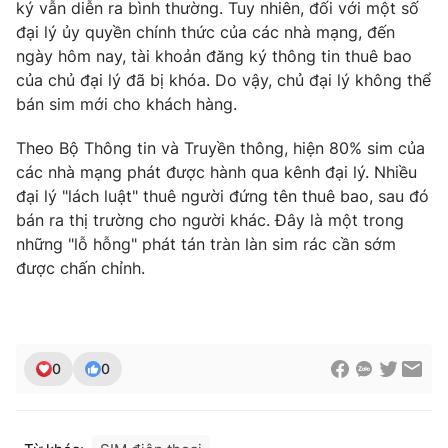
Phim VTV
ký vẫn diễn ra bình thường. Tuy nhiên, đối với một số
Giải trí
đại lý ủy quyền chính thức của các nhà mạng, đến
Hậu trường
ngày hôm nay, tài khoản đăng ký thông tin thuê bao
Điện ảnh
Đời sống
của chủ đại lý đã bị khóa. Do vậy, chủ đại lý không thể
Nhân vật
Âm nhạc
bán sim mới cho khách hàng.
Du lịch
Khán giả
Giáo dục
Sao
Theo Bộ Thông tin và Truyền thông, hiện 80% sim của
Làm đẹp
Giải sao mai
các nhà mạng phát được hành qua kênh đại lý. Nhiều
Tuyển sinh
Công nghệ
đại lý "lách luật" thuê người đứng tên thuê bao, sau đó
Chất lượng cuộc sống
Học trực tuyến
bán ra thị trường cho người khác. Đây là một trong
Hitech Công nghệ tương lai
những "lỗ hỗng" phát tán tràn làn sim rác cần sớm
Giao lưu trực tuyến
được chấn chỉnh.
Sản phẩm
Lịch phát sóng
Thị trường
Tư vấn
0
0
Chuyên mục khác
Emagazine
Podcast