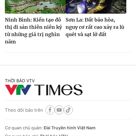
Ðiện thoại Thời báo VTV:
024.66 897 897
Email:
toasoan@vtv.vn
Ninh Bình: Kiến tạo đô
Sơn La: Đất bão hòa,
Liên hệ quảng cáo:
024-7300.7108
thị di sản thiên niên kỷ
nguy cơ rất cao xảy ra lũ
từ những giá trị nghìn
quét và sạt lở đất
năm
THỜI BÁO VTV
® Cấm sao chép dưới mọi hình thức nếu không có sự chấp
Theo dõi báo trên
thuận bằng văn bản. Ghi rõ nguồn VTV.vn khi phát hành lại
thông tin từ website này.
Cơ quan chủ quản:
Đài Truyền hình Việt Nam