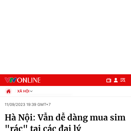
XÃ HỘI
Chính trị
11/09/2023 19:39 GMT+7
Xã hội
Hà Nội: Vẫn dễ dàng mua sim
Pháp luật
Chuyên mục
Kinh tế
"rác" tại các đại lý
Thể thao