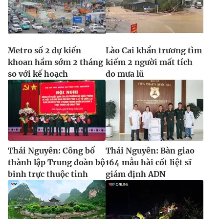
THỜI BÁO VTV
Metro số 2 dự kiến
Lào Cai khẩn trương tìm
khoan hầm sớm 2 tháng
kiếm 2 người mất tích
so với kế hoạch
do mưa lũ
Theo dõi báo trên
Cơ quan chủ quản:
Đài Truyền hình Việt Nam
Cơ quan báo chí:
Thời báo VTV
Giấy phép hoạt động báo in và báo điện tử số 483/GP-BTTTT
Thái Nguyên: Công bố
Thái Nguyên: Bàn giao
cấp ngày 29/12/2023
thành lập Trung đoàn bộ
164 mẫu hài cốt liệt sĩ
Tổng Biên tập:
binh trực thuộc tỉnh
Vũ Thanh Thủy
giám định ADN
Phó Tổng Biên tập:
Nguyễn Thị Mỹ Hạnh, Phạm Quốc Thắng,
Nguyễn Trọng Ninh
Tổng đài VTV:
024.38 355 931 - 024.38 355 932