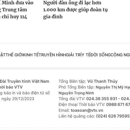
í Minh đưa vào
Người đàn ông đi lạc hơn
g Trung tâm
1.000 km được giúp đoàn tụ
 chỉ huy 114
gia đình
UẬT
THẾ GIỚI
KINH TẾ
TRUYỀN HÌNH
GIẢI TRÍ
Y TẾ
ĐỜI SỐNG
CÔNG NG
Đài Truyền hình Việt Nam
Tổng Biên tập:
Vũ Thanh Thủy
hời báo VTV
Phó Tổng Biên tập:
Nguyễn Thị Mỹ Hạ
g báo in và báo điện tử số
Nguyễn Trọng Ninh
 ngày 29/12/2023
Tổng đài VTV:
024.38 355 931 - 024
Ðiện thoại Thời báo VTV:
0988 671 6
Email:
toasoan@vtv.vn
Liên hệ quảng cáo:
(024) 626 79595