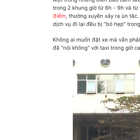
trong 2 khung giờ từ 6h - 9h và t
điểm
, thường xuyên xảy ra ùn tắc.
dịch vụ đi lại đều bị "bó hẹp" tro
Không ai muốn đặt xe mà vẫn phải
đã "nói không" với taxi trong giờ c