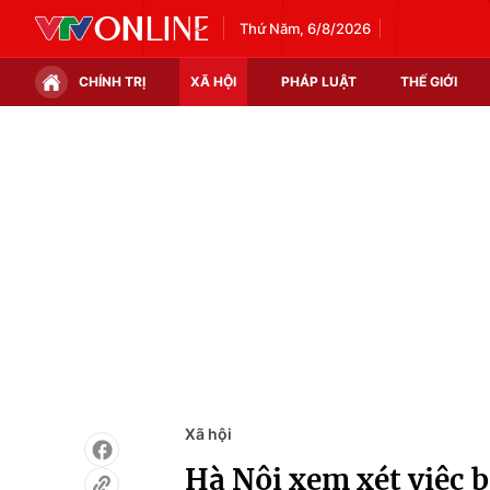
Thứ Năm, 6/8/2026
CHÍNH TRỊ
XÃ HỘI
PHÁP LUẬT
THẾ GIỚI
Chính trị
Xã hội
Thế giới
Kinh tế
Tin tức
Tài chính
Thế giới đó đây
Thị trường
Câu chuyện quốc tế
Góc doanh nghiệp
Dữ liệu và đời sống
Xã hội
Hà Nội xem xét việc b