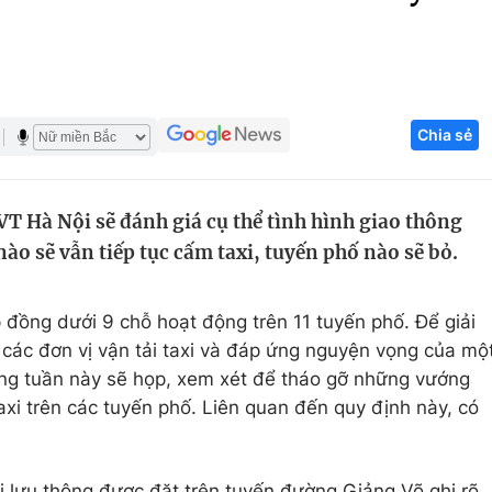
Góc ảnh
Giáo dục
Công nghệ
Chia sẻ
Tuyển sinh
Hitech Công ng
Học trực tuyến
Sản phẩm
T Hà Nội sẽ đánh giá cụ thể tình hình giao thông
g
Thị trường
ào sẽ vẫn tiếp tục cấm taxi, tuyến phố nào sẽ bỏ.
Tư vấn
p đồng dưới 9 chỗ hoạt động trên 11 tuyến phố. Để giải
 các đơn vị vận tải taxi và đáp ứng nguyện vọng của mộ
ng tuần này sẽ họp, xem xét để tháo gỡ những vướng
xi trên các tuyến phố. Liên quan đến quy định này, có
 lưu thông được đặt trên tuyến đường Giảng Võ ghi rõ