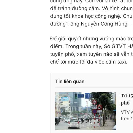
cung ứng này. Còn với lái xe rất t
để tránh đường cấm. Vô hình chung
dụng tốt khoa học công nghệ. Chún
đường", ông Nguyễn Công Hùng - Ch
Để giải quyết những vướng mắc tro
điểm. Trong tuần này, Sở GTVT Hà 
tuyến phố, xem tuyến nào sẽ vẫn ti
chế tới mức tối đa việc cấm taxi.
Tin liên quan
Từ 15
phố
VTV.v
trên 