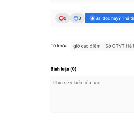
0
0
Bài đọc hay? Thả t
Từ khóa:
giờ cao điểm
Sở GTVT Hà 
Bình luận
(
0
)