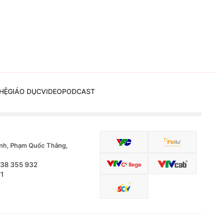
HỆ
GIÁO DỤC
VIDEO
PODCAST
nh, Phạm Quốc Thắng,
.38 355 932
71