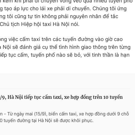
ốn kém khi phải di chuyển vòng vèo qua nhiều tuyến phố
 tạo áp lực cho lái xe phải di chuyển. Chúng tôi ứng
g tôi cũng tự tin không phải nguyên nhân để tắc
ủ tịch Hiệp hội taxi Hà Nội nói.
ng việc cấm taxi trên các tuyến đường vào giờ cao
Nội sẽ đánh giá cụ thể tình hình giao thông trên từng
ếp tục cấm, tuyến phố nào sẽ bỏ, với tinh thần là hạn
/9, Hà Nội tiếp tục cấm taxi, xe hợp đồng trên 10 tuyến
n - Từ ngày mai (15/9), biển cấm taxi, xe hợp đồng dưới 9 chỗ
10 tuyến đường tại Hà Nội sẽ được khôi phục.