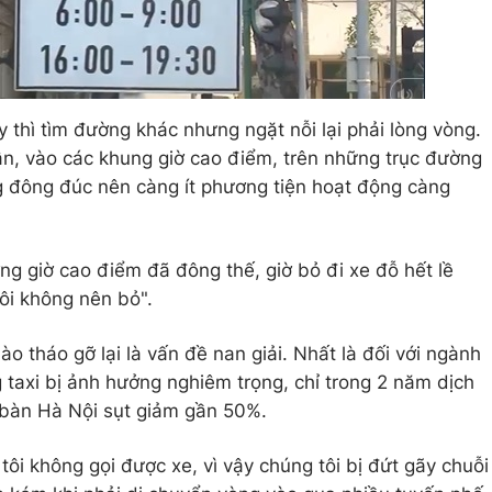
y thì tìm đường khác nhưng ngặt nỗi lại phải lòng vòng.
n, vào các khung giờ cao điểm, trên những trục đường
g đông đúc nên càng ít phương tiện hoạt động càng
ng giờ cao điểm đã đông thế, giờ bỏ đi xe đỗ hết lề
ôi không nên bỏ".
ào tháo gỡ lại là vấn đề nan giải. Nhất là đối với ngành
taxi bị ảnh hưởng nghiêm trọng, chỉ trong 2 năm dịch
 bàn Hà Nội sụt giảm gần 50%.
ôi không gọi được xe, vì vậy chúng tôi bị đứt gãy chuỗi