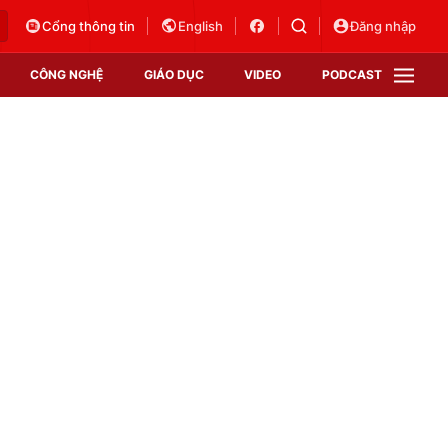
Cổng thông tin
English
Đăng nhập
CÔNG NGHỆ
GIÁO DỤC
VIDEO
PODCAST
VTV Money
VTV Thể thao
VTV Sức khoẻ
Bất động sản
Thị trường 24h
Tấm lòng Việt
Vươn mình bằng AI
VTV4
VTV8
VTV9
Lịch phát sóng
Giao lưu trực tuyến
Sự kiện