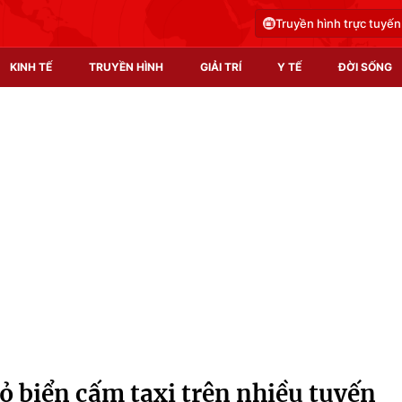
Truyền hình trực tuyến
KINH TẾ
TRUYỀN HÌNH
GIẢI TRÍ
Y TẾ
ĐỜI SỐNG
Pháp luật
Y tế
Truyền hình
Multimedia
Phim VTV
Video
Hậu trường
Shorts video
Nhân vật
Podcast
Khán giả
EMagazine
Giải sao mai
Photo
ỏ biển cấm taxi trên nhiều tuyến
Infographic