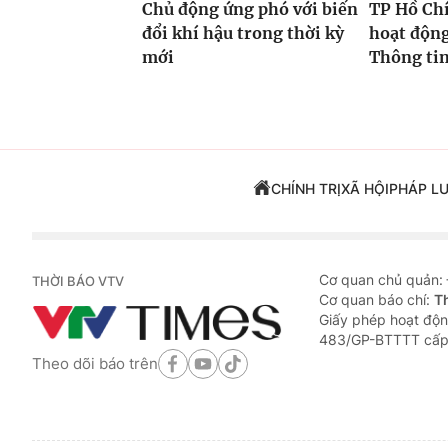
Chủ động ứng phó với biến
TP Hồ Ch
đổi khí hậu trong thời kỳ
hoạt độn
mới
Thông tin
CHÍNH TRỊ
XÃ HỘI
PHÁP L
Cơ quan chủ quản:
THỜI BÁO VTV
Cơ quan báo chí:
T
Giấy phép hoạt độn
483/GP-BTTTT cấp
Theo dõi báo trên