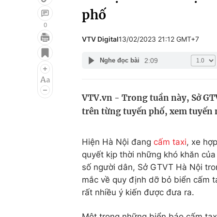
phố
0
VTV Digital
13/02/2023 21:12 GMT+7
Giải trí
Đời sống
2:09
Nghe đọc bài
Điện ảnh
Du lịch
Âm nhạc
Làm đẹp
VTV.vn - Trong tuần này, Sở GTV
Sao
Chất lượng cuộc sốn
trên từng tuyến phố, xem tuyến n
Hiện Hà Nội đang
cấm taxi
, xe hợ
quyết kịp thời những khó khăn của
số người dân, Sở GTVT Hà Nội tro
mắc về quy định dỡ bỏ biển cấm ta
rất nhiều ý kiến được đưa ra.
Một trong những biển báo cấm taxi