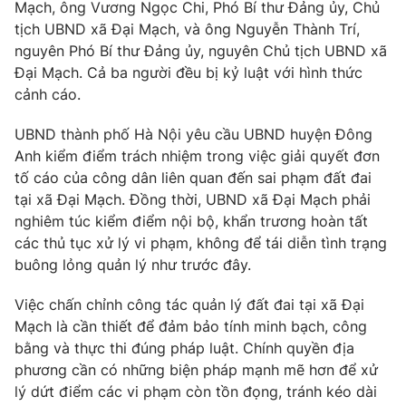
Mạch, ông Vương Ngọc Chi, Phó Bí thư Đảng ủy, Chủ
tịch UBND xã Đại Mạch, và ông Nguyễn Thành Trí,
nguyên Phó Bí thư Đảng ủy, nguyên Chủ tịch UBND xã
Đại Mạch. Cả ba người đều bị kỷ luật với hình thức
THỜI BÁO VTV
cảnh cáo.
UBND thành phố Hà Nội yêu cầu UBND huyện Đông
Anh kiểm điểm trách nhiệm trong việc giải quyết đơn
Theo dõi báo trên
tố cáo của công dân liên quan đến sai phạm đất đai
tại xã Đại Mạch. Đồng thời, UBND xã Đại Mạch phải
nghiêm túc kiểm điểm nội bộ, khẩn trương hoàn tất
Cơ quan chủ quản:
Đài Truyền hình Việt Nam
các thủ tục xử lý vi phạm, không để tái diễn tình trạng
Cơ quan báo chí:
Thời báo VTV
buông lỏng quản lý như trước đây.
Giấy phép hoạt động báo in và báo điện tử số 483/GP-BTTTT
cấp ngày 29/12/2023
Việc chấn chỉnh công tác quản lý đất đai tại xã Đại
Tổng Biên tập:
Vũ Thanh Thủy
Mạch là cần thiết để đảm bảo tính minh bạch, công
Phó Tổng Biên tập:
bằng và thực thi đúng pháp luật. Chính quyền địa
Nguyễn Thị Mỹ Hạnh, Phạm Quốc Thắng,
Nguyễn Trọng Ninh
phương cần có những biện pháp mạnh mẽ hơn để xử
Tổng đài VTV:
lý dứt điểm các vi phạm còn tồn đọng, tránh kéo dài
024.38 355 931 - 024.38 355 932