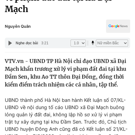
Chính trị
Mạch
Truyền hình
Văn hóa - Giải trí
Xã hội
Y tế
Nguyễn Quân
Đời sống
Pháp luật
Công nghệ
Nghe đọc bài
3:21
Giáo dục
Y tế
VTV.vn - UBND TP Hà Nội chỉ đạo UBND xã Đại
Mạch khẩn trương xử lý vi phạm đất đai tại khu
Thế giới
Đầm Sen, khu Ao TT thôn Đại Đồng, đồng thời
Tin tức
kiểm điểm trách nhiệm các cá nhân, tập thể.
Kinh tế
Thế giới đó đây
UBND thành phố Hà Nội ban hành Kết luận số 07/KL-
Tài chính
Dữ liệu và đời sống
UBND về nội dung tố cáo UBND xã Đại Mạch buông
Câu chuyện quốc tế
Thị trường
lỏng quản lý đất đai, không lập hồ sơ xử lý vi phạm
trật tự xây dựng tại khu Đầm Sen. Trước đó, Chủ tịch
Truyền hình
Góc doanh nghiệp
UBND huyện Đông Anh cũng đã có Kết luận số 21/KL-