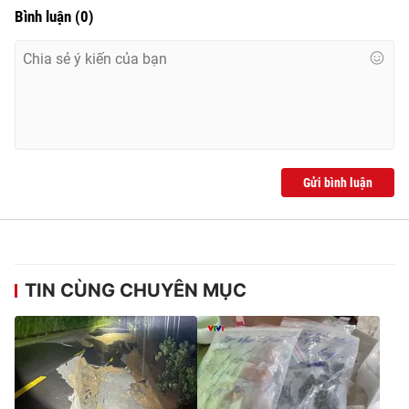
Bình luận
(
0
)
Gửi bình luận
TIN CÙNG CHUYÊN MỤC