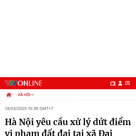
XÃ HỘI
Chính trị
14/03/2025 15:36 GMT+7
Xã hội
Hà Nội yêu cầu xử lý dứt điểm
Pháp luật
Chuyên mục
Kinh tế
vi phạm đất đai tại xã Đại
Thể thao