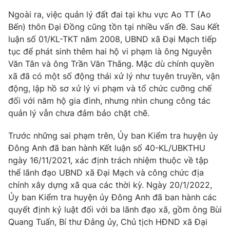
Ngoài ra, việc quản lý đất đai tại khu vực Ao TT (Ao
Photo
Infographic
Bến) thôn Đại Đồng cũng tồn tại nhiều vấn đề. Sau Kết
luận số 01/KL-TKT năm 2008, UBND xã Đại Mạch tiếp
Video
Shorts video
tục để phát sinh thêm hai hộ vi phạm là ông Nguyễn
Văn Tân và ông Trần Văn Thắng. Mặc dù chính quyền
VTV Money
xã đã có một số động thái xử lý như tuyên truyền, vận
VTV Thể thao
động, lập hồ sơ xử lý vi phạm và tổ chức cưỡng chế
đối với năm hộ gia đình, nhưng nhìn chung công tác
VTV Sức khoẻ
Bất động sản
quản lý vẫn chưa đảm bảo chặt chẽ.
Thị trường 24h
Trước những sai phạm trên, Ủy ban Kiểm tra huyện ủy
Tấm lòng Việt
Đông Anh đã ban hành Kết luận số 40-KL/UBKTHU
ngày 16/11/2021, xác định trách nhiệm thuộc về tập
VTV4
Vươn mình bằng AI
thể lãnh đạo UBND xã Đại Mạch và công chức địa
chính xây dựng xã qua các thời kỳ. Ngày 20/1/2022,
VTV9
VTV8
Ủy ban Kiểm tra huyện ủy Đông Anh đã ban hành các
quyết định kỷ luật đối với ba lãnh đạo xã, gồm ông Bùi
Quang Tuấn, Bí thư Đảng ủy, Chủ tịch HĐND xã Đại
Liên hệ tòa soạn
English