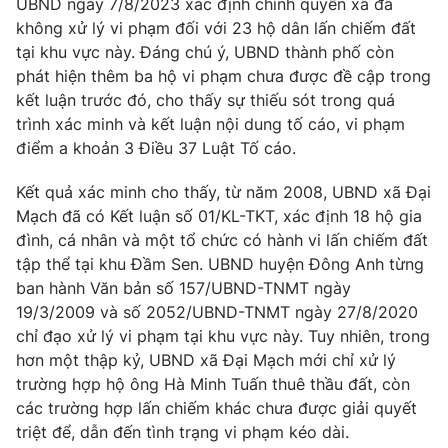
UBND ngày 7/8/2023 xác định chính quyền xã đã
Phim VTV
Giải trí
không xử lý vi phạm đối với 23 hộ dân lấn chiếm đất
Hậu trường
tại khu vực này. Đáng chú ý, UBND thành phố còn
Điện ảnh
phát hiện thêm ba hộ vi phạm chưa được đề cập trong
Đời sống
Nhân vật
kết luận trước đó, cho thấy sự thiếu sót trong quá
Âm nhạc
Du lịch
trình xác minh và kết luận nội dung tố cáo, vi phạm
Khán giả
Giáo dục
Sao
điểm a khoản 3 Điều 37 Luật Tố cáo.
Làm đẹp
Giải sao mai
Tuyển sinh
Kết quả xác minh cho thấy, từ năm 2008, UBND xã Đại
Công nghệ
Chất lượng cuộc sống
Mạch đã có Kết luận số 01/KL-TKT, xác định 18 hộ gia
Học trực tuyến
Hitech Công nghệ tương lai
đình, cá nhân và một tổ chức có hành vi lấn chiếm đất
Giao lưu trực tuyến
tập thể tại khu Đầm Sen. UBND huyện Đông Anh từng
Sản phẩm
ban hành Văn bản số 157/UBND-TNMT ngày
Lịch phát sóng
19/3/2009 và số 2052/UBND-TNMT ngày 27/8/2020
Thị trường
chỉ đạo xử lý vi phạm tại khu vực này. Tuy nhiên, trong
Tư vấn
hơn một thập kỷ, UBND xã Đại Mạch mới chỉ xử lý
trường hợp hộ ông Hà Minh Tuấn thuê thầu đất, còn
Chuyên mục khác
các trường hợp lấn chiếm khác chưa được giải quyết
Emagazine
Podcast
triệt để, dẫn đến tình trạng vi phạm kéo dài.