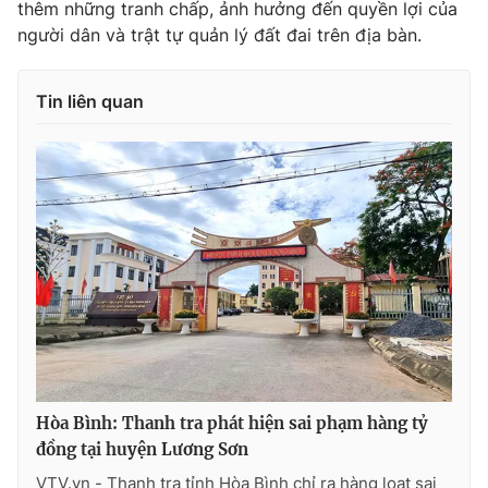
thêm những tranh chấp, ảnh hưởng đến quyền lợi của
Ðiện thoại Thời báo VTV:
024.66 897 897
người dân và trật tự quản lý đất đai trên địa bàn.
Email:
toasoan@vtv.vn
Liên hệ quảng cáo:
024-7300.7108
Tin liên quan
® Cấm sao chép dưới mọi hình thức nếu không có sự chấp
thuận bằng văn bản. Ghi rõ nguồn VTV.vn khi phát hành lại
Hòa Bình: Thanh tra phát hiện sai phạm hàng tỷ
thông tin từ website này.
đồng tại huyện Lương Sơn
VTV.vn - Thanh tra tỉnh Hòa Bình chỉ ra hàng loạt sai