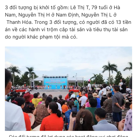
Phim VTV
Giải trí
3 đối tượng bị khởi tố gồm: Lê Thị T, 79 tuổi ở Hà
Hậu trường
Nam, Nguyễn Thị H ở Nam Định, Nguyễn Thị L ở
Điện ảnh
Thanh Hóa. Trong 3 đối tượng, có người đã có 13 tiền
Đời sống
Nhân vật
án về các hành vi trộm cắp tài sản và tiêu thụ tài sản
Âm nhạc
do người khác phạm tội mà có.
Du lịch
Khán giả
Giáo dục
Sao
Làm đẹp
Giải sao mai
Tuyển sinh
Công nghệ
Chất lượng cuộc sống
Học trực tuyến
Hitech Công nghệ tương lai
Giao lưu trực tuyến
Sản phẩm
Lịch phát sóng
Thị trường
Tư vấn
Chuyên mục khác
Emagazine
Podcast