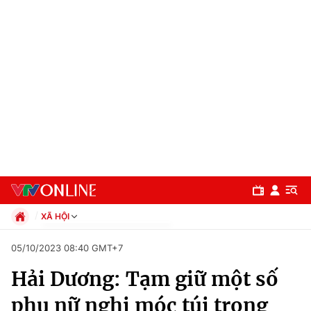
XÃ HỘI
Chính trị
05/10/2023 08:40 GMT+7
Xã hội
Hải Dương: Tạm giữ một số
Pháp luật
Chuyên mục
Kinh tế
phụ nữ nghi móc túi trong
Thể thao