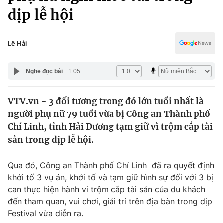
Chính trị
dịp lễ hội
Truyền hình
Văn hóa - Giải trí
Xã hội
Y tế
Lê Hải
Đời sống
Pháp luật
Công nghệ
Nghe đọc bài
1:05
Giáo dục
Y tế
VTV.vn - 3 đối tương trong đó lớn tuổi nhất là
người phụ nữ 79 tuổi vừa bị Công an Thành phố
Thế giới
Chí Linh, tỉnh Hải Dương tạm giữ vì trộm cắp tài
Tin tức
sản trong dịp lễ hội.
Kinh tế
Thế giới đó đây
Qua đó, Công an Thành phố Chí Linh đã ra quyết định
Tài chính
Dữ liệu và đời sống
khởi tố 3 vụ án, khởi tố và tạm giữ hình sự đối với 3 bị
Câu chuyện quốc tế
Thị trường
can thực hiện hành vi trộm cắp tài sản của du khách
đến tham quan, vui chơi, giải trí trên địa bàn trong dịp
Truyền hình
Góc doanh nghiệp
Festival vừa diễn ra.