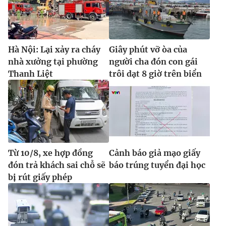
Ðiện thoại Thời báo VTV:
024.66 897 897
Email:
toasoan@vtv.vn
Liên hệ quảng cáo:
024-7300.7108
Hà Nội: Lại xảy ra cháy
Giây phút vỡ òa của
nhà xưởng tại phường
người cha đón con gái
Thanh Liệt
trôi dạt 8 giờ trên biển
Từ 10/8, xe hợp đồng
Cảnh báo giả mạo giấy
đón trả khách sai chỗ sẽ
báo trúng tuyển đại học
® Cấm sao chép dưới mọi hình thức nếu không có sự chấp
bị rút giấy phép
thuận bằng văn bản. Ghi rõ nguồn VTV.vn khi phát hành lại
thông tin từ website này.