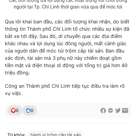
Các đối tượng đã lợi dụng các hoạt động vui chơi đông
người tại Tp. Chí Linh thời gian vừa qua để móc túi
Photo
Infographic
Qua lời khai ban đầu, các đối tượng khai nhận, do biết
Video
Shorts video
thông tin Thành phố Chí Linh tổ chức nhiều sự kiện đã
bắt xe tới đây. Sau đó, di chuyển qua các địa điểm
khác nhau và lợi dụng lúc đông người, mất cảnh giác
VTV Money
VTV Thể thao
của người dân để móc túi trộm cắp tài sản. Ban đầu
xác định, tài sản mà 3 phụ nữ này chiếm đoạt gồm
VTV Sức khoẻ
Bất động sản
tiền mặt và điện thoại di động với tổng trị giá hơn 40
triệu đồng.
Thị trường 24h
Tấm lòng Việt
Công an Thành phố Chí Linh tiếp tục điều tra làm rõ
vụ việc.
VTV4
Vươn mình bằng AI
0
0
VTV9
VTV8
Liên hệ tòa soạn
English
Từ khóa:
hành vi trộm cắp tài sản