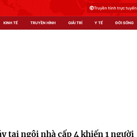
Truyền hình trực tuyến
KINH TẾ
TRUYỀN HÌNH
GIẢI TRÍ
Y TẾ
ĐỜI SỐNG
Pháp luật
Y tế
Truyền hình
Multimedia
Phim VTV
Video
Hậu trường
Shorts video
Nhân vật
Podcast
Khán giả
EMagazine
Giải sao mai
Photo
y tại ngôi nhà cấp 4 khiến 1 người
Infographic