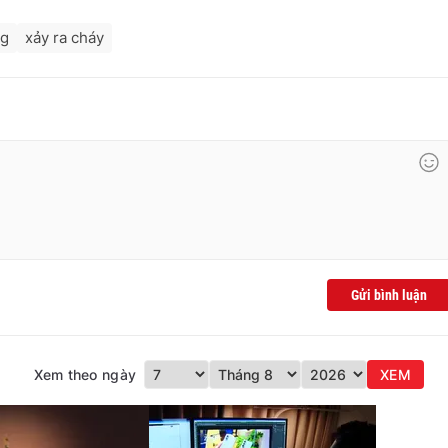
ng
xảy ra cháy
Gửi bình luận
Xem theo ngày
XEM