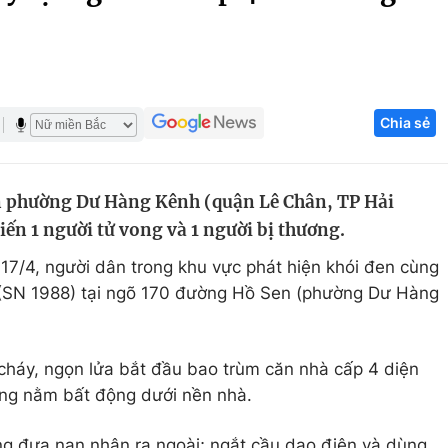
Góc ảnh
Giáo dục
Công nghệ
Chia sẻ
Tuyển sinh
Hitech Công ng
Học trực tuyến
Sản phẩm
àn phường Dư Hàng Kênh (quận Lê Chân, TP Hải
g
Thị trường
ến 1 người tử vong và 1 người bị thương.
Tư vấn
17/4, người dân trong khu vực phát hiện khói đen cùng
. (SN 1988) tại ngõ 170 đường Hồ Sen (phường Dư Hàng
cháy, ngọn lửa bắt đầu bao trùm căn nhà cấp 4 diện
ang nằm bất động dưới nền nhà.
 đưa nạn nhân ra ngoài; ngắt cầu dao điện và dùng