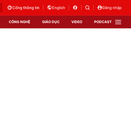
Cổng thông tin
English
Đăng nhập
CÔNG NGHỆ
GIÁO DỤC
VIDEO
PODCAST
VTV Money
VTV Thể thao
VTV Sức khoẻ
Bất động sản
Thị trường 24h
Tấm lòng Việt
Vươn mình bằng AI
VTV4
VTV8
VTV9
Lịch phát sóng
Giao lưu trực tuyến
Sự kiện