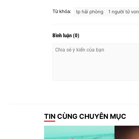
Từ khóa:
tp hải phòng
1 người tử vo
Bình luận
(
0
)
TIN CÙNG CHUYÊN MỤC