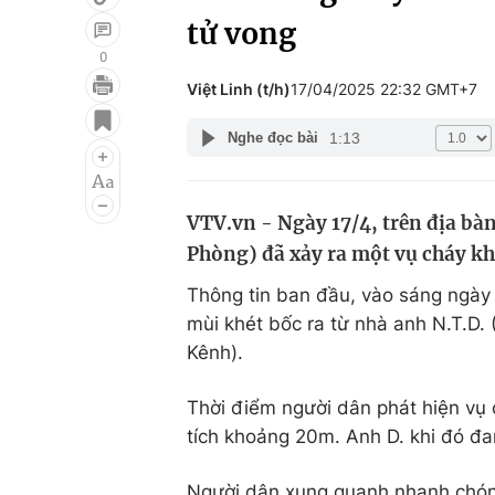
tử vong
0
Việt Linh (t/h)
17/04/2025 22:32 GMT+7
Giải trí
Đời sống
1:13
Nghe đọc bài
Điện ảnh
Du lịch
Âm nhạc
Làm đẹp
VTV.vn - Ngày 17/4, trên địa b
Sao
Chất lượng cuộc sốn
Phòng) đã xảy ra một vụ cháy khi
Thông tin ban đầu, vào sáng ngày 
mùi khét bốc ra từ nhà anh N.T.D
Kênh).
Thời điểm người dân phát hiện vụ 
tích khoảng 20m. Anh D. khi đó đ
Người dân xung quanh nhanh chóng