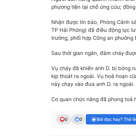
phương tiện tại chỗ ứng cứu; đồng
Nhận được tin báo, Phòng Cảnh s
TP Hải Phòng) đã điều động lực l
trường, phối hợp Công an phường
Sau thời gian ngắn, đám cháy được
Vụ cháy đã khiến anh D. bị bỏng 
kịp thoát ra ngoài. Vụ hoả hoạn cũ
này chạy vào đưa anh D. ra ngoài.
Cơ quan chức năng đã phong toả h
0
0
Bài đọc hay? Thả t