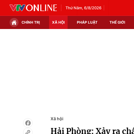
Thứ Năm, 6/8/2026
CHÍNH TRỊ
XÃ HỘI
PHÁP LUẬT
THẾ GIỚI
Chính trị
Xã hội
Thế giới
Kinh tế
Tin tức
Tài chính
Thế giới đó đây
Thị trường
Câu chuyện quốc tế
Góc doanh nghiệp
Dữ liệu và đời sống
Xã hội
Hải Phòng: Xảy ra chá