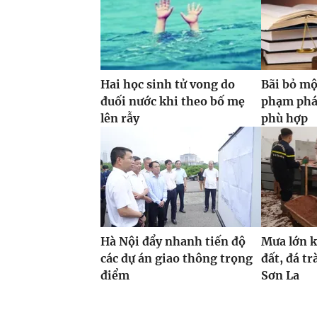
Hai học sinh tử vong do
Bãi bỏ mộ
đuối nước khi theo bố mẹ
phạm phá
lên rẫy
phù hợp
Hà Nội đẩy nhanh tiến độ
Mưa lớn ké
các dự án giao thông trọng
đất, đá t
điểm
Sơn La