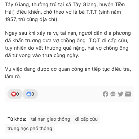
Phim VTV
Tây Giang, thường trú tại xã Tây Giang, huyện Tiền
Giải trí
Hải) điều khiển, chở theo vợ là bà T.T.T (sinh năm
Hậu trường
1957, trú cùng địa chỉ).
Điện ảnh
Đời sống
Nhân vật
Âm nhạc
Ngay sau khi xảy ra vụ tai nạn, người dân địa phương
Du lịch
Khán giả
đã khẩn trương đưa vợ chồng ông T.Q.T đi cấp cứu,
Giáo dục
Sao
tuy nhiên do vết thương quá nặng, hai vợ chồng ông
Làm đẹp
Giải sao mai
đã tử vong vào trưa cùng ngày.
Tuyển sinh
Công nghệ
Chất lượng cuộc sống
Học trực tuyến
Vụ việc đang được cơ quan công an tiếp tục điều tra,
Hitech Công nghệ tương lai
làm rõ.
Giao lưu trực tuyến
Sản phẩm
0
0
Lịch phát sóng
Thị trường
Tư vấn
Từ khóa:
tai nạn giao thông
đi cấp cứu
Chuyên mục khác
trung học phổ thông
Emagazine
Podcast