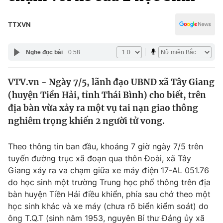
Chính trị
Truyền hình
Văn hóa - Giải trí
TTXVN
Xã hội
Y tế
Đời sống
Nghe đọc bài
0:58
Pháp luật
Công nghệ
Giáo dục
VTV.vn - Ngày 7/5, lãnh đạo UBND xã Tây Giang
Y tế
(huyện Tiền Hải, tỉnh Thái Bình) cho biết, trên
địa bàn vừa xảy ra một vụ tai nạn giao thông
Thế giới
nghiêm trọng khiến 2 người tử vong.
Tin tức
Theo thông tin ban đầu, khoảng 7 giờ ngày 7/5 trên
Kinh tế
tuyến đường trục xã đoạn qua thôn Đoài, xã Tây
Thế giới đó đây
Tài chính
Giang xảy ra va chạm giữa xe máy điện 17-AL 051.76
Dữ liệu và đời sống
Câu chuyện quốc tế
do học sinh một trường Trung học phổ thông trên địa
Thị trường
bàn huyện Tiền Hải điều khiển, phía sau chở theo một
Truyền hình
học sinh khác và xe máy (chưa rõ biển kiểm soát) do
Góc doanh nghiệp
ông T.Q.T (sinh năm 1953, nguyên Bí thư Đảng ủy xã