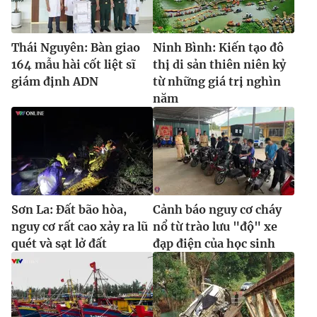
Thái Nguyên: Bàn giao
Ninh Bình: Kiến tạo đô
164 mẫu hài cốt liệt sĩ
thị di sản thiên niên kỷ
THỜI BÁO VTV
giám định ADN
từ những giá trị nghìn
năm
Theo dõi báo trên
Cơ quan chủ quản:
Đài Truyền hình Việt Nam
Cơ quan báo chí:
Thời báo VTV
Sơn La: Đất bão hòa,
Cảnh báo nguy cơ cháy
Giấy phép hoạt động báo in và báo điện tử số 483/GP-BTTTT
nguy cơ rất cao xảy ra lũ
nổ từ trào lưu "độ" xe
cấp ngày 29/12/2023
quét và sạt lở đất
đạp điện của học sinh
Tổng Biên tập:
Vũ Thanh Thủy
Phó Tổng Biên tập:
Nguyễn Thị Mỹ Hạnh, Phạm Quốc Thắng,
Nguyễn Trọng Ninh
Tổng đài VTV:
024.38 355 931 - 024.38 355 932