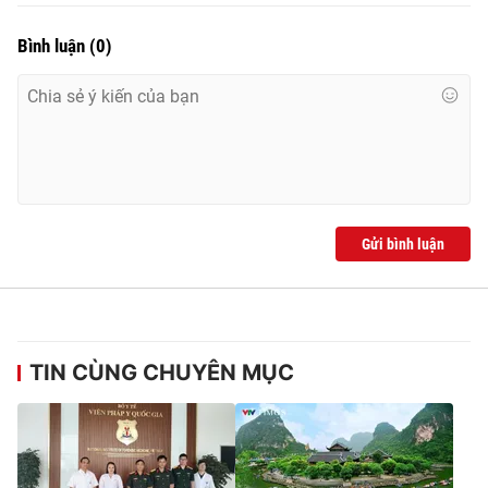
Photo
Infographic
Bình luận
(
0
)
Video
Shorts video
VTV Money
VTV Thể thao
VTV Sức khoẻ
Bất động sản
Gửi bình luận
Thị trường 24h
Tấm lòng Việt
VTV4
Vươn mình bằng AI
TIN CÙNG CHUYÊN MỤC
VTV9
VTV8
Liên hệ tòa soạn
English