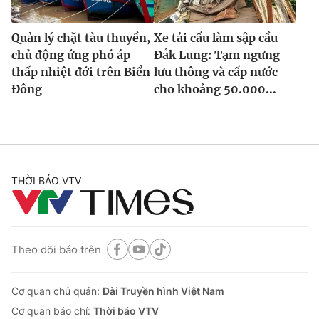
Ðiện thoại Thời báo VTV:
024.66 897 897
Email:
toasoan@vtv.vn
Quản lý chặt tàu thuyền,
Xe tải cẩu làm sập cầu
Liên hệ quảng cáo:
024-7300.7108
chủ động ứng phó áp
Đắk Lung: Tạm ngưng
thấp nhiệt đới trên Biển
lưu thông và cấp nước
Đông
cho khoảng 50.000...
THỜI BÁO VTV
® Cấm sao chép dưới mọi hình thức nếu không có sự chấp
Theo dõi báo trên
thuận bằng văn bản. Ghi rõ nguồn VTV.vn khi phát hành lại
thông tin từ website này.
Cơ quan chủ quản:
Đài Truyền hình Việt Nam
Cơ quan báo chí:
Thời báo VTV