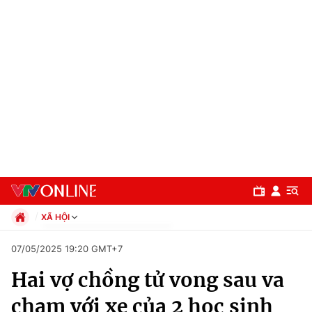
XÃ HỘI
Chính trị
07/05/2025 19:20 GMT+7
Xã hội
Hai vợ chồng tử vong sau va
Pháp luật
Chuyên mục
Kinh tế
chạm với xe của 2 học sinh
Thể thao