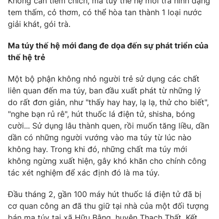
Không cần tiêm chích, ma túy thế hệ mới trá hình dạng
tem thấm, cỏ thơm, có thể hòa tan thành 1 loại nước
giải khát, gói trà.
Ma túy thế hệ mới đang đe dọa đến sự phát triển của
thế hệ trẻ
Một bộ phận không nhỏ người trẻ sử dụng các chất
liên quan đến ma túy, ban đầu xuất phát từ những lý
do rất đơn giản, như "thấy hay hay, lạ lạ, thử cho biết",
"nghe bạn rủ rê", hút thuốc lá điện tử, shisha, bóng
cười... Sử dụng lâu thành quen, rồi muốn tăng liều, dần
dần có những người vướng vào ma túy từ lúc nào
không hay. Trong khi đó, những chất ma túy mới
không ngừng xuất hiện, gây khó khăn cho chính công
tác xét nghiệm để xác định đó là ma túy.
Đầu tháng 2, gần 100 máy hút thuốc lá điện tử đã bị
cơ quan công an đã thu giữ tại nhà của một đối tượng
bán ma túy tại xã Hữu Bằng, huyện Thạch Thất. Kết