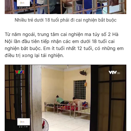
Photo
Infographic
Nhiều trẻ dưới 18 tuổi phải đi cai nghiện bắt buộc
Video
Shorts video
Từ năm ngoái, trung tâm cai nghiện ma túy số 2 Hà
Nội lần đầu tiên tiếp nhận các em dưới 18 tuổi cai
VTV Money
VTV Thể thao
nghiện bắt buộc. Em ít tuổi nhất 12 tuổi, có những em
điều trị xong lại tái nghiện.
VTV Sức khoẻ
Bất động sản
Thị trường 24h
Tấm lòng Việt
VTV4
Vươn mình bằng AI
VTV9
VTV8
Liên hệ tòa soạn
English