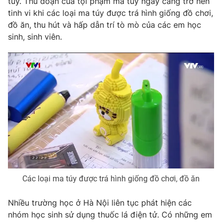
túy. Thủ đoạn của tội phạm ma túy ngày càng trở nên
Email:
toasoan@vtv.vn
tinh vi khi các loại ma túy được trá hình giống đồ chơi,
Liên hệ quảng cáo:
024-7300.7108
đồ ăn, thu hút và hấp dẫn trí tò mò của các em học
sinh, sinh viên.
® Cấm sao chép dưới mọi hình thức nếu không có sự chấp
thuận bằng văn bản. Ghi rõ nguồn VTV.vn khi phát hành lại
thông tin từ website này.
Các loại ma túy được trá hình giống đồ chơi, đồ ăn
Nhiều trường học ở Hà Nội liên tục phát hiện các
nhóm học sinh sử dụng thuốc lá điện tử. Có những em