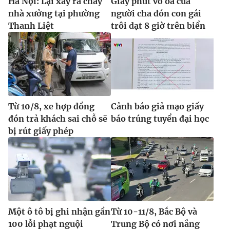
Hà Nội: Lại xảy ra cháy
Giây phút vỡ òa của
nhà xưởng tại phường
người cha đón con gái
Thanh Liệt
trôi dạt 8 giờ trên biển
Từ 10/8, xe hợp đồng
Cảnh báo giả mạo giấy
đón trả khách sai chỗ sẽ
báo trúng tuyển đại học
bị rút giấy phép
Một ô tô bị ghi nhận gần
Từ 10-11/8, Bắc Bộ và
100 lỗi phạt nguội
Trung Bộ có nơi nắng