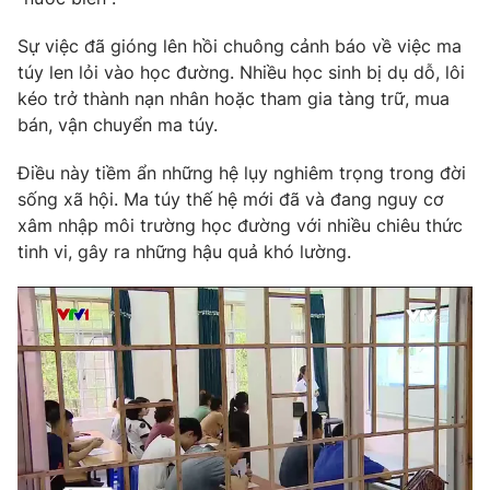
Phim VTV
Giải trí
Sự việc đã gióng lên hồi chuông cảnh báo về việc ma
Hậu trường
Điện ảnh
túy len lỏi vào học đường. Nhiều học sinh bị dụ dỗ, lôi
Đời sống
Nhân vật
kéo trở thành nạn nhân hoặc tham gia tàng trữ, mua
Âm nhạc
bán, vận chuyển ma túy.
Du lịch
Khán giả
Giáo dục
Sao
Điều này tiềm ẩn những hệ lụy nghiêm trọng trong đời
Làm đẹp
Giải sao mai
Tuyển sinh
sống xã hội. Ma túy thế hệ mới đã và đang nguy cơ
Công nghệ
Chất lượng cuộc sống
xâm nhập môi trường học đường với nhiều chiêu thức
Học trực tuyến
tinh vi, gây ra những hậu quả khó lường.
Hitech Công nghệ tương lai
Giao lưu trực tuyến
Sản phẩm
Lịch phát sóng
Thị trường
Tư vấn
Chuyên mục khác
Emagazine
Podcast