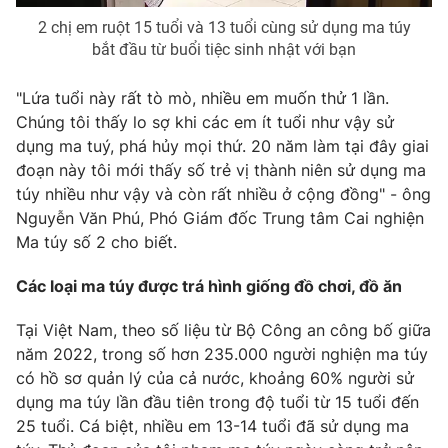
2 chị em ruột 15 tuổi và 13 tuổi cùng sử dụng ma túy
bắt đầu từ buổi tiệc sinh nhật với bạn
THỜI BÁO VTV
"Lứa tuổi này rất tò mò, nhiều em muốn thử 1 lần.
Chúng tôi thấy lo sợ khi các em ít tuổi như vậy sử
dụng ma tuý, phá hủy mọi thứ. 20 năm làm tại đây giai
Theo dõi báo trên
đoạn này tôi mới thấy số trẻ vị thành niên sử dụng ma
túy nhiều như vậy và còn rất nhiều ở cộng đồng" - ông
Cơ quan chủ quản:
Đài Truyền hình Việt Nam
Nguyễn Văn Phú, Phó Giám đốc Trung tâm Cai nghiện
Ma túy số 2 cho biết.
Cơ quan báo chí:
Thời báo VTV
Giấy phép hoạt động báo in và báo điện tử số 483/GP-BTTTT
Các loại ma túy được trá hình giống đồ chơi, đồ ăn
cấp ngày 29/12/2023
Tổng Biên tập:
Vũ Thanh Thủy
Tại Việt Nam, theo số liệu từ Bộ Công an công bố giữa
Phó Tổng Biên tập:
Nguyễn Thị Mỹ Hạnh, Phạm Quốc Thắng,
năm 2022, trong số hơn 235.000 người nghiện ma túy
Nguyễn Trọng Ninh
có hồ sơ quản lý của cả nước, khoảng 60% người sử
Tổng đài VTV:
024.38 355 931 - 024.38 355 932
dụng ma túy lần đầu tiên trong độ tuổi từ 15 tuổi đến
Ðiện thoại Thời báo VTV:
024.66 897 897
25 tuổi. Cá biệt, nhiều em 13-14 tuổi đã sử dụng ma