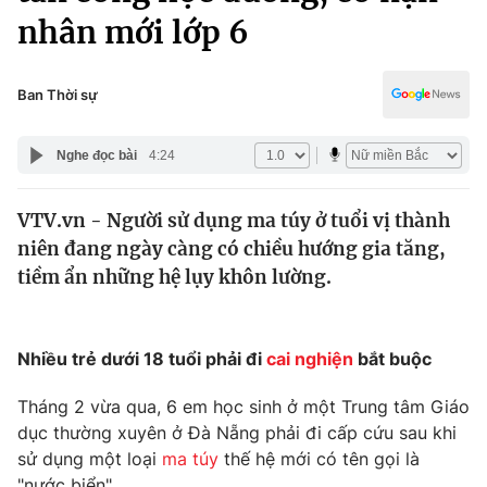
Chính trị
nhân mới lớp 6
Truyền hình
Văn hóa - Giải trí
Xã hội
Y tế
Ban Thời sự
Đời sống
Pháp luật
Công nghệ
Nghe đọc bài
4:24
Giáo dục
Y tế
VTV.vn - Người sử dụng ma túy ở tuổi vị thành
niên đang ngày càng có chiều hướng gia tăng,
Thế giới
tiềm ẩn những hệ lụy khôn lường.
Tin tức
Kinh tế
Thế giới đó đây
Nhiều trẻ dưới 18 tuổi phải đi
cai nghiện
bắt buộc
Tài chính
Dữ liệu và đời sống
Câu chuyện quốc tế
Tháng 2 vừa qua, 6 em học sinh ở một Trung tâm Giáo
Thị trường
dục thường xuyên ở Đà Nẵng phải đi cấp cứu sau khi
Truyền hình
Góc doanh nghiệp
sử dụng một loại
ma túy
thế hệ mới có tên gọi là
"nước biển".