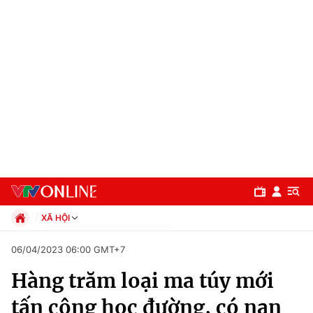
XÃ HỘI
Chính trị
06/04/2023 06:00 GMT+7
Xã hội
Hàng trăm loại ma túy mới
Pháp luật
Chuyên mục
Kinh tế
tấn công học đường, có nạn
Thể thao