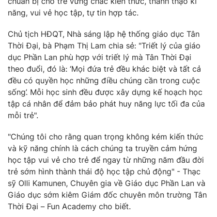
chuẩn bị cho trẻ vững chắc kiến thức, thành thạo kĩ
Phim VTV
Giải trí
năng, vui vẻ học tập, tự tin hợp tác.
Hậu trường
Điện ảnh
Chủ tịch HĐQT, Nhà sáng lập hệ thống giáo dục Tân
Đời sống
Nhân vật
Thời Đại, bà Phạm Thị Lam chia sẻ: "Triết lý của giáo
Âm nhạc
dục Phần Lan phù hợp với triết lý mà Tân Thời Đại
Du lịch
Khán giả
Giáo dục
theo đuổi, đó là: ‘Mọi đứa trẻ đều khác biệt và tất cả
Sao
Làm đẹp
Giải sao mai
đều có quyền học những điều chúng cần trong cuộc
Tuyển sinh
sống’. Mỗi học sinh đều được xây dựng kế hoạch học
Công nghệ
Chất lượng cuộc sống
tập cá nhân để đảm bảo phát huy năng lực tối đa của
Học trực tuyến
Hitech Công nghệ tương lai
mỗi trẻ".
Giao lưu trực tuyến
Sản phẩm
"Chúng tôi cho rằng quan trọng không kém kiến thức
và kỹ năng chính là cách chúng ta truyền cảm hứng
Lịch phát sóng
Thị trường
học tập vui vẻ cho trẻ để ngay từ những năm đầu đời
trẻ sớm hình thành thái độ học tập chủ động" - Thạc
Tư vấn
sỹ Olli Kamunen, Chuyên gia về Giáo dục Phần Lan và
Chuyên mục khác
Giáo dục sớm kiêm Giám đốc chuyên môn trường Tân
Emagazine
Podcast
Thời Đại – Fun Academy cho biết.