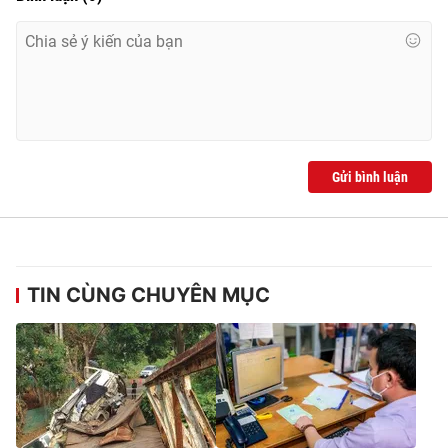
Ðiện thoại Thời báo VTV:
024.66 897 897
Email:
toasoan@vtv.vn
Liên hệ quảng cáo:
024-7300.7108
Gửi bình luận
TIN CÙNG CHUYÊN MỤC
® Cấm sao chép dưới mọi hình thức nếu không có sự chấp
thuận bằng văn bản. Ghi rõ nguồn VTV.vn khi phát hành lại
thông tin từ website này.