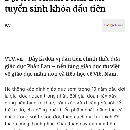
Chính trị
tuyển sinh khóa đầu tiên
Truyền hình
Văn hóa - Giải trí
Xã hội
Y tế
P.V
Đời sống
Pháp luật
Công nghệ
Giáo dục
Y tế
VTV.vn - Đây là đơn vị đầu tiên chính thức đưa
giáo dục Phần Lan – nền tảng giáo dục ưu việt
Thế giới
về giáo dục mầm non và tiểu học về Việt Nam.
Tin tức
Kinh tế
Hệ thống xác định giáo dục sớm trong 10 năm đầu đời
Thế giới đó đây
là giai đoạn quan trọng nhất. Bởi giai đoạn này xây
Tài chính
Dữ liệu và đời sống
dựng nền tảng tri thức, cảm xúc và kĩ năng xã hội để
Câu chuyện quốc tế
Thị trường
trẻ tự tin, chủ động phát triển phẩm chất, năng lực cá
nhân trong suốt cuộc đời, theo cách mà trẻ thích để
Truyền hình
Góc doanh nghiệp
thành công, hạnh phúc. Giai đoạn này có mục tiêu