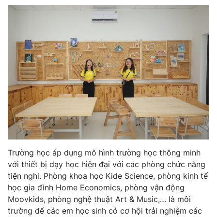
Photo
Infographic
Video
Shorts video
VTV Money
VTV Thể thao
VTV Sức khoẻ
Bất động sản
Thị trường 24h
Tấm lòng Việt
Trường học áp dụng mô hình trường học thông minh
VTV4
Vươn mình bằng AI
với thiết bị dạy học hiện đại với các phòng chức năng
tiện nghi. Phòng khoa học Kide Science, phòng kinh tế
VTV9
VTV8
học gia đình Home Economics, phòng vận động
Moovkids, phòng nghệ thuật Art & Music,… là môi
trường để các em học sinh có cơ hội trải nghiệm các
Liên hệ tòa soạn
English