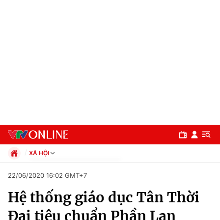
XÃ HỘI
Chính trị
22/06/2020 16:02 GMT+7
Xã hội
Hệ thống giáo dục Tân Thời
Pháp luật
Chuyên mục
Kinh tế
Đại tiêu chuẩn Phần Lan
Thể thao