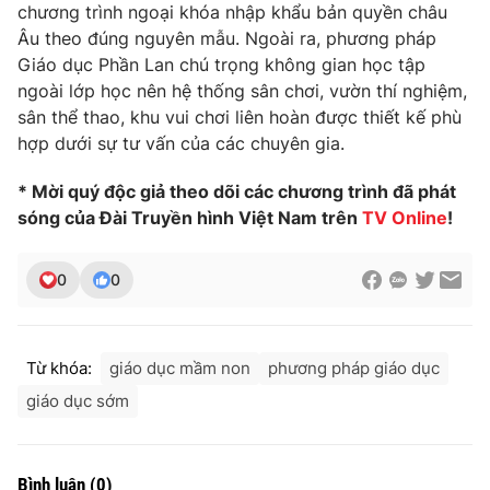
chương trình ngoại khóa nhập khẩu bản quyền châu
Âu theo đúng nguyên mẫu. Ngoài ra, phương pháp
Giáo dục Phần Lan chú trọng không gian học tập
ngoài lớp học nên hệ thống sân chơi, vườn thí nghiệm,
THỜI BÁO VTV
sân thể thao, khu vui chơi liên hoàn được thiết kế phù
hợp dưới sự tư vấn của các chuyên gia.
* Mời quý độc giả theo dõi các chương trình đã phát
Theo dõi báo trên
sóng của Đài Truyền hình Việt Nam trên
TV Online
!
Cơ quan chủ quản:
Đài Truyền hình Việt Nam
0
0
Cơ quan báo chí:
Thời báo VTV
Giấy phép hoạt động báo in và báo điện tử số 483/GP-BTTTT
cấp ngày 29/12/2023
Từ khóa:
giáo dục mầm non
phương pháp giáo dục
Tổng Biên tập:
Vũ Thanh Thủy
giáo dục sớm
Phó Tổng Biên tập:
Nguyễn Thị Mỹ Hạnh, Phạm Quốc Thắng,
Nguyễn Trọng Ninh
Tổng đài VTV:
024.38 355 931 - 024.38 355 932
Bình luận
(
0
)