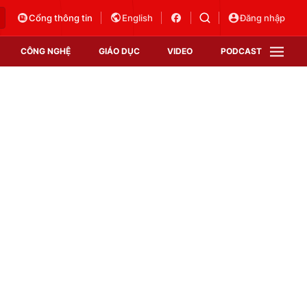
Cổng thông tin
English
Đăng nhập
CÔNG NGHỆ
GIÁO DỤC
VIDEO
PODCAST
VTV Money
VTV Thể thao
VTV Sức khoẻ
Bất động sản
Thị trường 24h
Tấm lòng Việt
Vươn mình bằng AI
VTV4
VTV8
VTV9
Lịch phát sóng
Giao lưu trực tuyến
Sự kiện