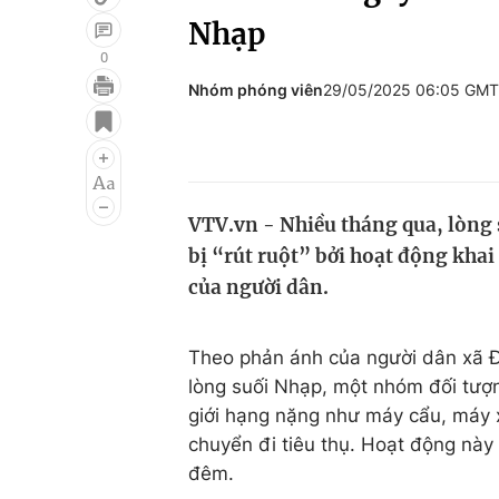
Nhạp
0
Nhóm phóng viên
29/05/2025 06:05 GM
Giải trí
Đời sống
Điện ảnh
Du lịch
Âm nhạc
Làm đẹp
VTV.vn - Nhiều tháng qua, lòng
Sao
Chất lượng cuộc sốn
bị “rút ruột” bởi hoạt động khai
của người dân.
Theo phản ánh của người dân xã Đ
lòng suối Nhạp, một nhóm đối tượ
giới hạng nặng như máy cẩu, máy x
chuyển đi tiêu thụ. Hoạt động này 
đêm.