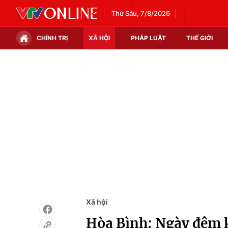
Thứ Sáu, 7/8/2026
CHÍNH TRỊ
XÃ HỘI
PHÁP LUẬT
THẾ GIỚI
Chính trị
Xã hội
Thế giới
Kinh tế
Tin tức
Tài chính
Thế giới đó đây
Thị trường
Câu chuyện quốc tế
Góc doanh nghiệp
Dữ liệu và đời sống
Xã hội
Hòa Bình: Ngày đêm kh