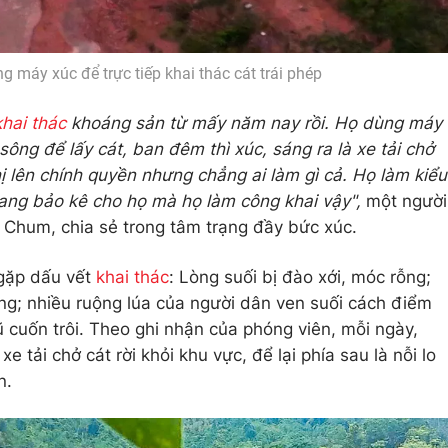
g máy xúc để trực tiếp khai thác cát trái phép
khai thác
khoáng sản từ mấy năm nay rồi. Họ dùng máy
sông để lấy cát, ban đêm thì xúc, sáng ra là xe tải chở
hị lên chính quyền nhưng chẳng ai làm gì cả. Họ làm kiểu
đang bảo kê cho họ mà họ làm công khai vậy",
một người
 Chum, chia sẻ trong tâm trạng đầy bức xúc.
 gặp dấu vết
khai thác
: Lòng suối bị đào xới, móc rỗng;
ọng; nhiều ruộng lúa của người dân ven suối cách điểm
 cuốn trôi. Theo ghi nhận của phóng viên, mỗi ngày,
e tải chở cát rời khỏi khu vực, để lại phía sau là nỗi lo
n.