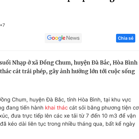
Góc ảnh
T+7
Giáo dục
Công nghệ
Chia sẻ
Tuyển sinh
Hitech Công ng
Học trực tuyến
Sản phẩm
 suối Nhạp ở xã Đồng Chum, huyện Đà Bắc, Hòa Bình
g
Thị trường
 thác cát trái phép, gây ảnh hưởng lớn tới cuộc sống
Tư vấn
ồng Chum, huyện Đà Bắc, tỉnh Hòa Bình, tại khu vực
ng đang tiến hành
khai thác
cát sỏi bằng phương tiện cơ
úc, đưa trực tiếp lên các xe tải từ 7 đến 10 m3 để vận
đã kéo dài liên tục trong nhiều tháng qua, bất kể ngày