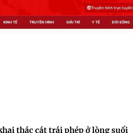
Truyền hình trực tuyến
KINH TẾ
TRUYỀN HÌNH
GIẢI TRÍ
Y TẾ
ĐỜI SỐNG
Pháp luật
Y tế
Truyền hình
Multimedia
Phim VTV
Video
Hậu trường
Shorts video
Nhân vật
Podcast
Khán giả
EMagazine
Giải sao mai
Photo
ai thác cát trái phép ở lòng suối
Infographic