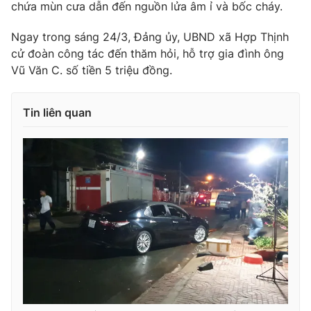
chứa mùn cưa dẫn đến nguồn lửa âm ỉ và bốc cháy.
Ngay trong sáng 24/3, Đảng ủy, UBND xã Hợp Thịnh
cử đoàn công tác đến thăm hỏi, hỗ trợ gia đình ông
THỜI BÁO VTV
Vũ Văn C. số tiền 5 triệu đồng.
Tin liên quan
Theo dõi báo trên
Cơ quan chủ quản:
Đài Truyền hình Việt Nam
Cơ quan báo chí:
Thời báo VTV
Giấy phép hoạt động báo in và báo điện tử số 483/GP-BTTTT
cấp ngày 29/12/2023
Tổng Biên tập:
Vũ Thanh Thủy
Phó Tổng Biên tập:
Nguyễn Thị Mỹ Hạnh, Phạm Quốc Thắng,
Nguyễn Trọng Ninh
Tổng đài VTV:
024.38 355 931 - 024.38 355 932