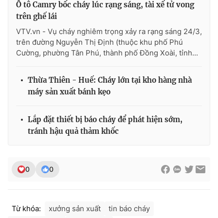
Ô tô Camry bốc cháy lúc rạng sáng, tài xế tử vong
Ðiện thoại Thời báo VTV:
024.66 897 897
trên ghế lái
Email:
toasoan@vtv.vn
VTV.vn - Vụ cháy nghiêm trọng xảy ra rạng sáng 24/3,
Liên hệ quảng cáo:
024-7300.7108
trên đường Nguyễn Thị Định (thuộc khu phố Phú
Cường, phường Tân Phú, thành phố Đồng Xoài, tỉnh...
Thừa Thiên - Huế: Cháy lớn tại kho hàng nhà
máy sản xuất bánh kẹo
Lắp đặt thiết bị báo cháy để phát hiện sớm,
tránh hậu quả thảm khốc
0
0
® Cấm sao chép dưới mọi hình thức nếu không có sự chấp
thuận bằng văn bản. Ghi rõ nguồn VTV.vn khi phát hành lại
thông tin từ website này.
Từ khóa:
xưởng sản xuất
tin báo cháy