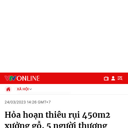
XÃ HỘI
Chính trị
24/03/2023 14:26 GMT+7
Xã hội
Hỏa hoạn thiêu rụi 450m2
Pháp luật
Chuyên mục
Kinh tế
xưởng gỗ, 5 người thương
Thể thao