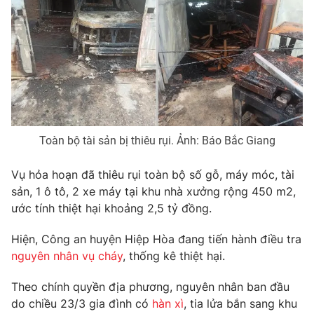
Photo
Infographic
Video
Shorts video
VTV Money
VTV Thể thao
Toàn bộ tài sản bị thiêu rụi. Ảnh: Báo Bắc Giang
VTV Sức khoẻ
Bất động sản
Vụ hỏa hoạn đã thiêu rụi toàn bộ số gỗ, máy móc, tài
Thị trường 24h
Tấm lòng Việt
sản, 1 ô tô, 2 xe máy tại khu nhà xưởng rộng 450 m2,
ước tính thiệt hại khoảng 2,5 tỷ đồng.
VTV4
Vươn mình bằng AI
Hiện, Công an huyện Hiệp Hòa đang tiến hành điều tra
nguyên nhân vụ cháy
, thống kê thiệt hại.
VTV9
VTV8
Theo chính quyền địa phương, nguyên nhân ban đầu
do chiều 23/3 gia đình có
hàn xì
, tia lửa bắn sang khu
Liên hệ tòa soạn
English