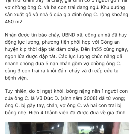
Tại thời điểm xảy ra cháy, gia đình có 5 người gồm hai
Phim VTV
Giải trí
vợ chồng ông C. và ba con trai đang ngủ. Khu xưởng
Hậu trường
sản xuất gỗ và nhà ở của gia đình ông C. rộng khoảng
Điện ảnh
450 m2.
Đời sống
Nhân vật
Âm nhạc
Nhận được tin báo cháy, UBND xã, công an xã đã huy
Du lịch
Khán giả
Giáo dục
động lực lượng, phương tiện phối hợp với Công an
Sao
Làm đẹp
huyện kịp thời dập tắt đám cháy. Đến 1h55 cùng ngày,
Giải sao mai
Tuyển sinh
ngọn lửa được dập tắt. Các lực lượng chức năng đã
Công nghệ
Chất lượng cuộc sống
nhanh chóng đưa 5 nạn nhân gồm vợ chồng ông C.
Học trực tuyến
cùng 3 con trai ra khỏi đám cháy và đi cấp cứu tại
Hitech Công nghệ tương lai
Giao lưu trực tuyến
bệnh viện.
Sản phẩm
Tuy nhiên, do bị ngạt khói, bỏng nặng nên 1 người con
Lịch phát sóng
Thị trường
của ông C. là Vũ Đức D. (sinh năm 2008) đã tử vong;
ông C. bị gãy tay, chân; vợ ông C. và hai con trai bị
Tư vấn
bỏng nhẹ. Hiện 4 thành viên đã được đưa về gia đình.
Chuyên mục khác
Emagazine
Podcast