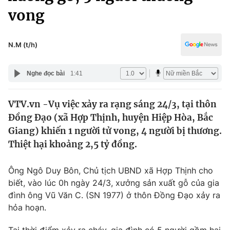
Chính trị
vong
Truyền hình
Văn hóa - Giải trí
Xã hội
Y tế
N.M (t/h)
Đời sống
Pháp luật
Công nghệ
Nghe đọc bài
1:41
Giáo dục
Y tế
VTV.vn -Vụ việc xảy ra rạng sáng 24/3, tại thôn
Đồng Đạo (xã Hợp Thịnh, huyện Hiệp Hòa, Bắc
Thế giới
Giang) khiến 1 người tử vong, 4 người bị thương.
Tin tức
Thiệt hại khoảng 2,5 tỷ đồng.
Kinh tế
Thế giới đó đây
Ông Ngô Duy Bôn, Chủ tịch UBND xã Hợp Thịnh cho
Tài chính
Dữ liệu và đời sống
biết, vào lúc 0h ngày 24/3, xưởng sản xuất gỗ của gia
Câu chuyện quốc tế
Thị trường
đình ông Vũ Văn C. (SN 1977) ở thôn Đồng Đạo xảy ra
hỏa hoạn.
Truyền hình
Góc doanh nghiệp