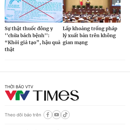
Sự thật thuốc đông y
Lấp khoảng trống pháp
''chữa bách bệnh'':
lý xuất bản trên không
“Khỏi giả tạo”, hậu quả
gian mạng
thật
THỜI BÁO VTV
Theo dõi báo trên