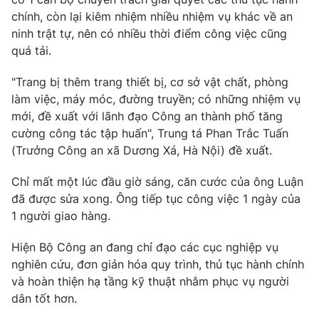
Ðiện thoại Thời báo VTV:
024.66 897 897
chính, còn lại kiêm nhiệm nhiều nhiệm vụ khác về an
Email:
toasoan@vtv.vn
ninh trật tự, nên có nhiều thời điểm công việc cũng
Liên hệ quảng cáo:
024-7300.7108
quá tải.
"Trang bị thêm trang thiết bị, cơ sở vật chất, phòng
làm việc, máy móc, đường truyền; có những nhiệm vụ
mới, đề xuất với lãnh đạo Công an thành phố tăng
cường công tác tập huấn", Trung tá Phan Trắc Tuấn
(Trưởng Công an xã Dương Xá, Hà Nội) đề xuất.
Chỉ mất một lúc đầu giờ sáng, căn cước của ông Luận
đã được sửa xong. Ông tiếp tục công việc 1 ngày của
1 người giao hàng.
Hiện Bộ Công an đang chỉ đạo các cục nghiệp vụ
® Cấm sao chép dưới mọi hình thức nếu không có sự chấp
thuận bằng văn bản. Ghi rõ nguồn VTV.vn khi phát hành lại
nghiên cứu, đơn giản hóa quy trình, thủ tục hành chính
thông tin từ website này.
và hoàn thiện hạ tầng kỹ thuật nhằm phục vụ người
dân tốt hơn.