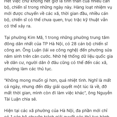
Hết việc chứ không hết giờ là tinh thần của nhiều cán
bộ, chiến sĩ trong những ngày này. Hàng loạt nhiệm vụ
mới được chuyển về các xã, thời gian đầu, nhiều cán
bộ, chiến sĩ có thể chưa quen, trục trặc kỹ thuật vẫn
THỜI BÁO VTV
có thể xảy ra.
Tại phường Kim Mã, 1 trong những phường trung tâm
đông dân nhất của TP Hà Nội, có 28 cán bộ chiến sĩ
công an. Ông Luận (lái xe công nghệ) đến phường sửa
Theo dõi báo trên
năm sinh trên căn cước. Nhờ hệ thống dữ liệu quốc gia
về dân cư, người dân ở đâu cũng có thể đến các xã,
Cơ quan chủ quản:
Đài Truyền hình Việt Nam
phường làm các thủ tục.
Cơ quan báo chí:
Thời báo VTV
"Không mong muốn gì hơn, quá nhiệt tình. Nghĩ là mất
Giấy phép hoạt động báo in và báo điện tử số 483/GP-BTTTT
cấp ngày 29/12/2023
cả ngày, nhưng đến đây giải quyết một lúc là về, đỡ
mất thời gian, mình còn đi làm việc khác", ông Nguyễn
Tổng Biên tập:
Vũ Thanh Thủy
Tài Luận chia sẻ.
Phó Tổng Biên tập:
Nguyễn Thị Mỹ Hạnh, Phạm Quốc Thắng,
Nguyễn Trọng Ninh
Hiện tại các xã phường của Hà Nội, đa phần mới chỉ
Tổng đài VTV:
024.38 355 931 - 024.38 355 932
có 1 cán bộ chuyên trách giải quyết các thủ tục hành