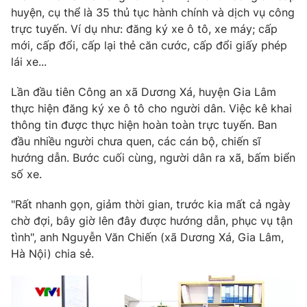
Phim VTV
huyện, cụ thể là 35 thủ tục hành chính và dịch vụ công
Giải trí
trực tuyến. Ví dụ như: đăng ký xe ô tô, xe máy; cấp
Hậu trường
Điện ảnh
mới, cấp đổi, cấp lại thẻ căn cước, cấp đổi giấy phép
Đời sống
Nhân vật
lái xe...
Âm nhạc
Du lịch
Khán giả
Lần đầu tiên Công an xã Dương Xá, huyện Gia Lâm
Giáo dục
Sao
thực hiện đăng ký xe ô tô cho người dân. Việc kê khai
Làm đẹp
Giải sao mai
Tuyển sinh
thông tin được thực hiện hoàn toàn trực tuyến. Ban
Công nghệ
Chất lượng cuộc sống
đầu nhiều người chưa quen, các cán bộ, chiến sĩ
Học trực tuyến
hướng dẫn. Bước cuối cùng, người dân ra xã, bấm biển
Hitech Công nghệ tương lai
Giao lưu trực tuyến
số xe.
Sản phẩm
"Rất nhanh gọn, giảm thời gian, trước kia mất cả ngày
Lịch phát sóng
Thị trường
chờ đợi, bây giờ lên đây được hướng dẫn, phục vụ tận
tình", anh Nguyễn Văn Chiến (xã Dương Xá, Gia Lâm,
Tư vấn
Hà Nội) chia sẻ.
Chuyên mục khác
Emagazine
Podcast