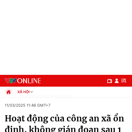
XÃ HỘI
Chính trị
11/03/2025 11:46 GMT+7
Xã hội
Hoạt động của công an xã ổn
Pháp luật
Chuyên mục
Kinh tế
định, không gián đoạn sau 1
Thể thao