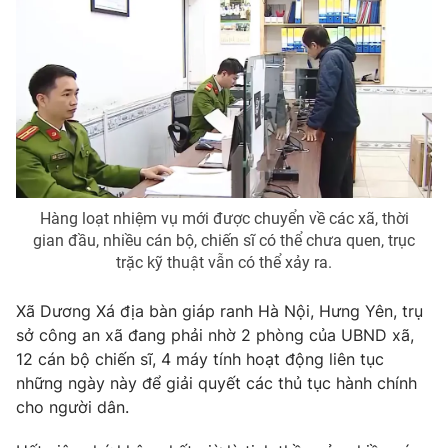
Photo
Infographic
Video
Shorts video
VTV Money
VTV Thể thao
VTV Sức khoẻ
Bất động sản
Hàng loạt nhiệm vụ mới được chuyển về các xã, thời
gian đầu, nhiều cán bộ, chiến sĩ có thể chưa quen, trục
trặc kỹ thuật vẫn có thể xảy ra.
Thị trường 24h
Tấm lòng Việt
Xã Dương Xá địa bàn giáp ranh Hà Nội, Hưng Yên, trụ
VTV4
Vươn mình bằng AI
sở công an xã đang phải nhờ 2 phòng của UBND xã,
12 cán bộ chiến sĩ, 4 máy tính hoạt động liên tục
VTV9
VTV8
những ngày này để giải quyết các thủ tục hành chính
cho người dân.
Liên hệ tòa soạn
English