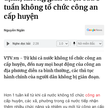
Chính trị
tuần không tổ chức công an
Truyền hình
Văn hóa - Giải trí
cấp huyện
Xã hội
Y tế
Đời sống
Pháp luật
Nguyễn Ngân
Công nghệ
Giáo dục
Y tế
Nghe đọc bài
2:28
Thế giới
VTV.vn - Từ khi cả nước không tổ chức công an
cấp huyện, đến nay mọi hoạt động của công an
Tin tức
địa phương diễn ra bình thường, các thủ tục
Kinh tế
hành chính của người dân không bị gián đoạn.
Thế giới đó đây
Tài chính
Dữ liệu và đời sống
Câu chuyện quốc tế
Thị trường
Hơn 1 tuần kể từ khi cả nước không tổ chức
công an
Truyền hình
Góc doanh nghiệp
cấp huyện, các xã, phường trong cả nước tiếp nhận
thêm nhiều chức năng và nhiệm vụ mới từ công an cấp