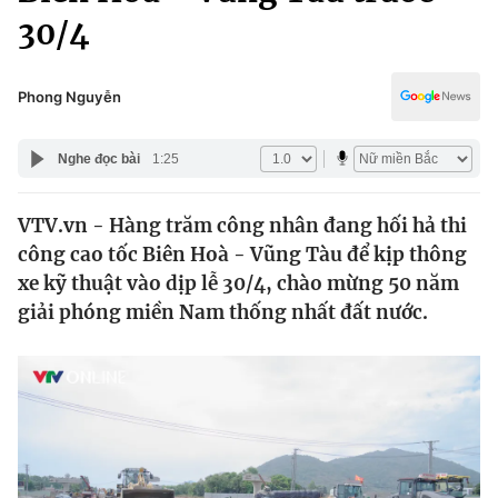
Chính trị
30/4
Truyền hình
Văn hóa - Giải trí
Xã hội
Y tế
Phong Nguyễn
Đời sống
Pháp luật
Công nghệ
Nghe đọc bài
1:25
Giáo dục
Y tế
VTV.vn - Hàng trăm công nhân đang hối hả thi
công cao tốc Biên Hoà - Vũng Tàu để kịp thông
Thế giới
xe kỹ thuật vào dịp lễ 30/4, chào mừng 50 năm
Tin tức
giải phóng miền Nam thống nhất đất nước.
Kinh tế
Thế giới đó đây
Tài chính
Dữ liệu và đời sống
Câu chuyện quốc tế
Thị trường
Truyền hình
Góc doanh nghiệp