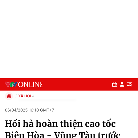
XÃ HỘI
Chính trị
06/04/2025 16:10 GMT+7
Xã hội
Hối hả hoàn thiện cao tốc
Pháp luật
Chuyên mục
Kinh tế
Biên Hòa - Vũng Tàu trước
Thể thao