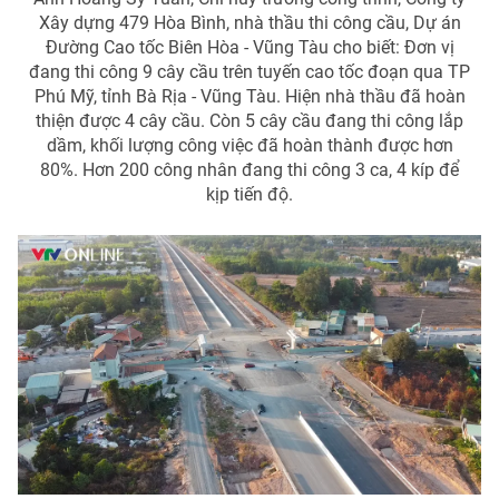
Xây dựng 479 Hòa Bình, nhà thầu thi công cầu, Dự án
Đường Cao tốc Biên Hòa - Vũng Tàu cho biết: Đơn vị
đang thi công 9 cây cầu trên tuyến cao tốc đoạn qua TP
Phú Mỹ, tỉnh Bà Rịa - Vũng Tàu. Hiện nhà thầu đã hoàn
THỜI BÁO VTV
thiện được 4 cây cầu. Còn 5 cây cầu đang thi công lắp
dầm, khối lượng công việc đã hoàn thành được hơn
80%. Hơn 200 công nhân đang thi công 3 ca, 4 kíp để
kịp tiến độ.
Theo dõi báo trên
Cơ quan chủ quản:
Đài Truyền hình Việt Nam
Cơ quan báo chí:
Thời báo VTV
Giấy phép hoạt động báo in và báo điện tử số 483/GP-BTTTT
cấp ngày 29/12/2023
Tổng Biên tập:
Vũ Thanh Thủy
Phó Tổng Biên tập:
Nguyễn Thị Mỹ Hạnh, Phạm Quốc Thắng,
Nguyễn Trọng Ninh
Tổng đài VTV:
024.38 355 931 - 024.38 355 932