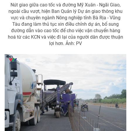
Ðiện thoại Thời báo VTV:
024.66 897 897
Nút giao giữa cao tốc và đường Mỹ Xuân - Ngãi Giao,
ngoài cầu vượt, hiện Ban Quản lý Dự án giao thông khu
Email:
toasoan@vtv.vn
vực và chuyên ngành Nông nghiệp tỉnh Bà Rịa - Vũng
Liên hệ quảng cáo:
024-7300.7108
Tàu đang làm thủ tục xin điều chỉnh dự án, bổ sung
đường dẫn vào cao tốc để cho việc vận chuyển hàng
hoá từ các KCN và việc đi lại của người dân được thuận
lợi hơn. Ảnh: PV
® Cấm sao chép dưới mọi hình thức nếu không có sự chấp
thuận bằng văn bản. Ghi rõ nguồn VTV.vn khi phát hành lại
thông tin từ website này.