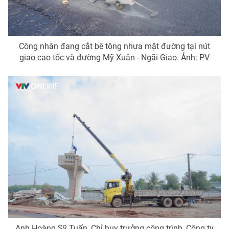
Photo
Infographic
Video
Shorts video
Công nhân đang cắt bê tông nhựa mặt đường tại nút
giao cao tốc và đường Mỹ Xuân - Ngãi Giao. Ảnh: PV
VTV Money
VTV Thể thao
VTV Sức khoẻ
Bất động sản
Thị trường 24h
Tấm lòng Việt
VTV4
Vươn mình bằng AI
VTV9
VTV8
Liên hệ tòa soạn
English
Anh Hoàng Sỹ Tuấn, Chỉ huy trưởng công trình, Công ty